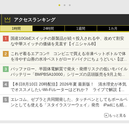
●
●
●
アクセスランキング
1時間
24時間
1週間
1カ月
国産10GbEスイッチの新製品が続々投入される中、改めて割安
な中華スイッチの価値を見直す【イニシャルB】
これぞ着るエアコン!! コンビニで買える冷凍ペットボトルで体
を冷やす山善の水冷ベストがロードバイクにちょうどいい【ぼっ
ち・ざ・ろーど！その14】【空いた時間でなにしてる？】
バッファロー、半固体電解質で発火・発煙リスクの低いモバイル
バッテリー「BMPBSA10000」シリーズの店頭販売を9月上旬に
開始
【本日8月10日 20時配信】2026年夏 最新版！ 清水理史が本気
でオススメしたいWi-Fiルーターはどれか？ ライブで解説【清
水理史の「イニシャルB」チャンネル】
エレコム、ゼブラと共同開発した、タッチペンとしてもボールペ
ンとしても使える「スタイラスツーウェイ」発売 iPadにも紙に
も、持ち替えずに書き込める
もっと見る