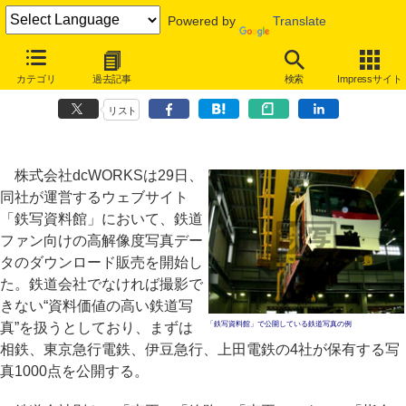
Powered by
Translate
資料価値の高い鉄道写真をダウンロード販売、上田電鉄など4社から
カテゴリ
過去記事
検索
Impressサイト
1000点提供
リスト
株式会社dcWORKSは29日、
同社が運営するウェブサイト
「鉄写資料館」において、鉄道
ファン向けの高解像度写真デー
タのダウンロード販売を開始し
た。鉄道会社でなければ撮影で
きない“資料価値の高い鉄道写
真”を扱うとしており、まずは
「鉄写資料館」で公開している鉄道写真の例
相鉄、東京急行電鉄、伊豆急行、上田電鉄の4社が保有する写
真1000点を公開する。