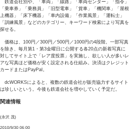
鉄道会社別や、「車両」「線路」「車両センター」「指令」
「乗車券」「乗務員」「旧型電車」「貨車」「機関車」「屋根
上機器」「床下機器」「車内設備」「作業風景」「運転士」
「訓練風景」などのカテゴリー、キーワード検索により写真を
探せる。
価格は、100円／300円／500円／1000円の4段階。一部写真
を除き、毎月第1・第3金曜日に公開する各20点の新着写真に
対してサイト上で「レア度投票」を実施し、欲しい人が多いレ
アな写真ほど価格が安く設定される仕組み。決済はクレジット
カードまたはPayPal。
dcWORKSによると、複数の鉄道会社が販売協力するサイト
は珍しいという。今後も鉄道会社を増やしていく予定だ。
関連情報
(永沢 茂)
2010/9/30 06:00