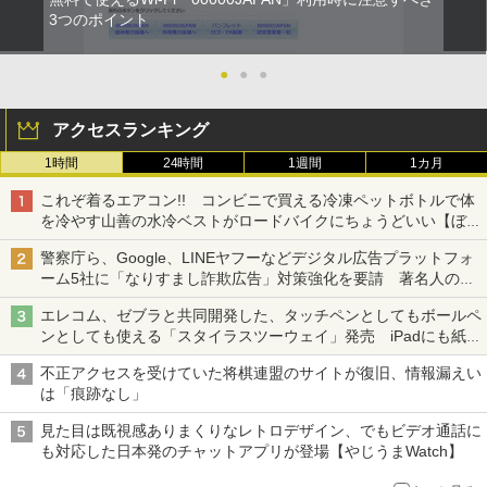
3つのポイント
●
●
●
アクセスランキング
1時間
24時間
1週間
1カ月
これぞ着るエアコン!! コンビニで買える冷凍ペットボトルで体
を冷やす山善の水冷ベストがロードバイクにちょうどいい【ぼっ
ち・ざ・ろーど！その14】【空いた時間でなにしてる？】
警察庁ら、Google、LINEヤフーなどデジタル広告プラットフォ
ーム5社に「なりすまし詐欺広告」対策強化を要請 著名人の写
真や映像を使った投資詐欺などへの対策として
エレコム、ゼブラと共同開発した、タッチペンとしてもボールペ
ンとしても使える「スタイラスツーウェイ」発売 iPadにも紙に
も、持ち替えずに書き込める
不正アクセスを受けていた将棋連盟のサイトが復旧、情報漏えい
は「痕跡なし」
見た目は既視感ありまくりなレトロデザイン、でもビデオ通話に
も対応した日本発のチャットアプリが登場【やじうまWatch】