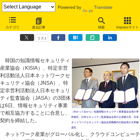
Powered by
Translate
日韓の情報セキュリティ3団体が提携、企業間の連携推進し世界展開目
カテゴリ
過去記事
検索
Impressサイト
指す
リスト
韓国の知識情報セキュリティ
産業協会（KISIA）、特定非営
利活動法人日本ネットワークセ
キュリティ協会（JNSA）、特
定非営利活動法人日本セキュリ
ティ監査協会（JASA）の3団体
は6日、情報セキュリティ事業
で相互協力することに合意し、
（向かって左から）知識情報セキュリティ産業協会会長の李
得春氏、日本セキュリティ監査協会会長の土居範久氏、日本
契約を締結した。
ネットワークセキュリティ協会会長職務代行副会長の大和敏
彦氏
ネットワーク産業がグローバル化し、クラウドコンピューテ