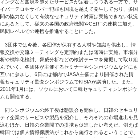
ィングなど国境を越えたサービスが定着しつつある一方で、サ
イバーテロやサイバー犯罪も国境を越えて発生しており、多国
間の協力なくして有効なセキュリティ対策は実施できない状況
にあるとして、従来の各国の政府機関やCERTの連携に加え、
民間レベルでの連携を推進することにした。
3団体では今後、各団体が保有する人材や知識を供出し、情
報交換や交流ミーティングを定期的または随時に実施。市場分
析や標準化検討、脅威分析などの検討テーマを発掘して取り組
んでいく。各団体が主催するセミナーやシンポジウムなどにも
互いに参加し、6日には都内でJASA主催により開催された情
報セキュリティ監査シンポジウムでKISIAが講演した。また、
2011年1月には、ソウルにおいて日韓セキュリティシンポジウ
ムも開催する。
同シンポジウムの終了後は懇談会も開催し、日韓のセキュリ
ティ企業のサービスや製品を紹介し、それぞれの市場進出を見
込むほか、日韓の企業間での提携も促進したい考えだ。例えば
韓国では個人情報保護法がこれから施行されるということで、