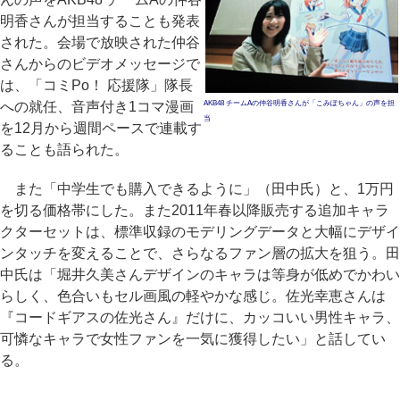
明香さんが担当することも発表
された。会場で放映された仲谷
さんからのビデオメッセージで
は、「コミPo！ 応援隊」隊長
への就任、音声付き1コマ漫画
AKB48 チームAの仲谷明香さんが「こみぽちゃん」の声を担
当
を12月から週間ペースで連載す
ることも語られた。
また「中学生でも購入できるように」（田中氏）と、1万円
を切る価格帯にした。また2011年春以降販売する追加キャラ
クターセットは、標準収録のモデリングデータと大幅にデザイ
ンタッチを変えることで、さらなるファン層の拡大を狙う。田
中氏は「堀井久美さんデザインのキャラは等身が低めでかわい
らしく、色合いもセル画風の軽やかな感じ。佐光幸恵さんは
『コードギアスの佐光さん』だけに、カッコいい男性キャラ、
可憐なキャラで女性ファンを一気に獲得したい」と話してい
る。