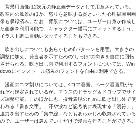
背景用画像は2次元の静止画データとして用意されている。
教室内の風景のほか、怒りを意味する炎といった心理描写用画
像も収録済み。なお、背景については、ユーザー自身が作成し
た画像を利用可能で、キャラクター描写にフィットするよう、
イラスト調に自動レタッチすることもできる。
吹き出しについてもあらかじめ6パターンを用意。大きさの
調整に加え、発言者を示すための“しっぽ”の向きを自由に回転
させられる。吹き出し内で利用するフォントについては、Win
dowsにインストール済みのフォントを自由に利用できる。
漫画のコマ割りについては、4コマ漫画、ページ漫画用がそ
れぞれ規定されているが、マウスのドラッグ＆ドロップでサイ
ズ調整可能。このほかにも、擬音表現のために吹き出し外で使
われる「書き文字」、汗や涙など記号的に表現する「漫符」、
迫力を出すための「集中線」などもあらかじめ収録されている
ので、ユーザーは選んでいくだけで漫画を作ることができる。