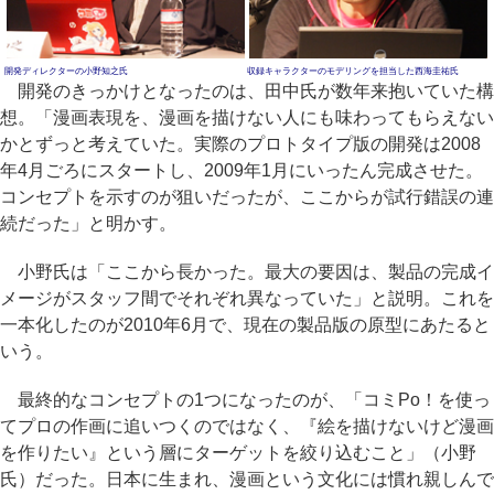
開発ディレクターの小野知之氏
収録キャラクターのモデリングを担当した西海圭祐氏
開発のきっかけとなったのは、田中氏が数年来抱いていた構
想。「漫画表現を、漫画を描けない人にも味わってもらえない
かとずっと考えていた。実際のプロトタイプ版の開発は2008
年4月ごろにスタートし、2009年1月にいったん完成させた。
コンセプトを示すのが狙いだったが、ここからが試行錯誤の連
続だった」と明かす。
小野氏は「ここから長かった。最大の要因は、製品の完成イ
メージがスタッフ間でそれぞれ異なっていた」と説明。これを
一本化したのが2010年6月で、現在の製品版の原型にあたると
いう。
最終的なコンセプトの1つになったのが、「コミPo！を使っ
てプロの作画に追いつくのではなく、『絵を描けないけど漫画
を作りたい』という層にターゲットを絞り込むこと」（小野
氏）だった。日本に生まれ、漫画という文化には慣れ親しんで