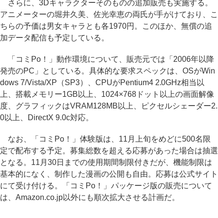
さらに、3Dキャラクターそのものの追加販売も実施する。
アニメーターの堀井久美、佐光幸恵の両氏が手がけており、こ
ちらの予価は男女キャラとも各1970円。このほか、無償の追
加データ配信も予定している。
「コミPo！」動作環境について、販売元では「2006年以降
発売のPC」としている。具体的な要求スペックは、OSがWin
dows 7/Vista/XP（SP3）、CPUがPentium4 2.0GHz相当以
上、搭載メモリー1GB以上、1024×768ドット以上の画面解像
度、グラフィックはVRAM128MB以上、ピクセルシェーダー2.
0以上、DirectX 9.0c対応。
なお、「コミPo！」体験版は、11月上旬をめどに500名限
定で配布する予定。募集総数を超える応募があった場合は抽選
となる。11月30日までの使用期間制限付きだが、機能制限は
基本的になく、制作した漫画の公開も自由。応募は公式サイト
にて受け付ける。「コミPo！」パッケージ版の販売について
は、Amazon.co.jp以外にも順次拡大させる計画だ。