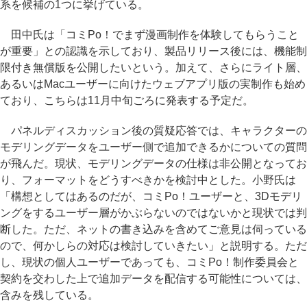
系を候補の1つに挙げている。
田中氏は「コミPo！でまず漫画制作を体験してもらうこと
が重要」との認識を示しており、製品リリース後には、機能制
限付き無償版を公開したいという。加えて、さらにライト層、
あるいはMacユーザーに向けたウェブアプリ版の実制作も始め
ており、こちらは11月中旬ごろに発表する予定だ。
パネルディスカッション後の質疑応答では、キャラクターの
モデリングデータをユーザー側で追加できるかについての質問
が飛んだ。現状、モデリングデータの仕様は非公開となってお
り、フォーマットをどうすべきかを検討中とした。小野氏は
「構想としてはあるのだが、コミPo！ユーザーと、3Dモデリ
ングをするユーザー層がかぶらないのではないかと現状では判
断した。ただ、ネットの書き込みを含めてご意見は伺っている
ので、何かしらの対応は検討していきたい」と説明する。ただ
し、現状の個人ユーザーであっても、コミPo！制作委員会と
契約を交わした上で追加データを配信する可能性については、
含みを残している。