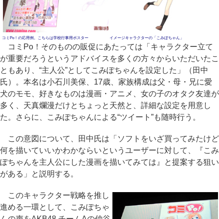
コミPo！の応用例。こちらは学校行事用ポスター
イメージキャラクターの「こみぽちゃん」
コミPo！そのものの販促にあたっては「キャラクター立て
が重要だろうというアドバイスを多くの方々からいただいたこ
ともあり、“主人公”としてこみぽちゃんを設定した」（田中
氏）。本名は小石川美保、17歳、家族構成は父・母・兄に愛
犬のモモ、好きなものは漫画・アニメ、女の子のオタク友達が
多く、天真爛漫だけとちょっと天然と、詳細な設定を用意し
た。さらに、こみぽちゃんによる“ツイート”も随時行う。
この意図について、田中氏は「ソフトをいざ買ってみたけど
何を描いていいかわかならいというユーザーに対して、『こみ
ぽちゃんを主人公にした漫画を描いてみては』と提案する狙い
がある」と説明する。
このキャラクター戦略を推し
進める一環として、こみぽちゃ
んの声をAKB48 チームAの仲谷