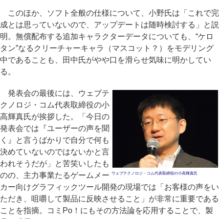
このほか、ソフト全般の仕様について、小野氏は「これで完
成とは思っていないので、アップデートは随時検討する」と説
明。無償配布する追加キャラクターデータについても、“ケロ
タン”なるクリーチャーキャラ（マスコット？）をモデリング
中であることも、田中氏がやや口を滑らせ気味に明かしてい
る。
発表会の最後には、ウェブテ
クノロジ・コム代表取締役の小
高輝真氏が挨拶した。「今日の
発表会では『ユーザーの声を聞
く』と言うばかりで自分で何も
決めていないのではないかと言
われそうだが」と苦笑いしたも
のの、主力事業たるゲームメー
ウェブテクノロジ・コム代表取締役の小高輝真氏
カー向けグラフィックツール開発の現場では「お客様の声をい
ただき、咀嚼して製品に反映させること」が非常に重要である
ことを指摘。コミPo！にもその方法論を応用することで、製