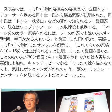
発表会では、コミPo！制作委員会の委員長で、企画＆プロ
デューサーを務める田中圭一氏から製品概要が説明された。田
中氏は「ドクター秩父山」などの著作で知られるプロ漫画家
で、現在はウェブテクノロジ・コム取締役も兼務する。「1ペ
ージ分のカラー原稿を作るには、プロの作家でも速い人で4～
5時間、半日かかる人もいる」と前置きした田中氏は、実際に
コミPo！で制作したサンプルを例示し、「これくらいの原稿
を10～15分で仕上げられる」と説明。まったく漫画を書いた
ことのない人が30分程度で4コマ漫画を制作できた社内実験の
実例にも触れ、キャッチコピーである「まったく絵を描かなく
ても、気軽にポッとマンガが作れちゃう！ 夢のコミックシー
ケンサー」を体現するソフトだとアピールした。