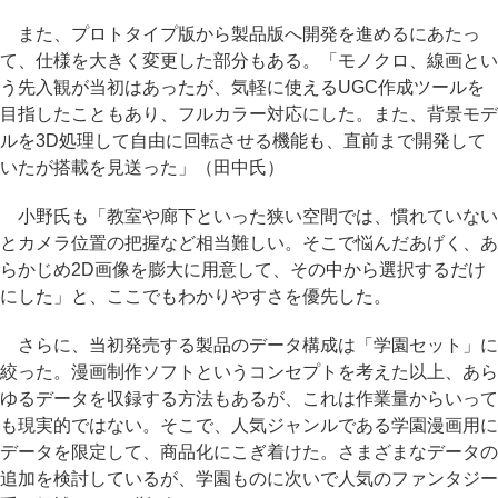
また、プロトタイプ版から製品版へ開発を進めるにあたっ
て、仕様を大きく変更した部分もある。「モノクロ、線画とい
う先入観が当初はあったが、気軽に使えるUGC作成ツールを
目指したこともあり、フルカラー対応にした。また、背景モデ
ルを3D処理して自由に回転させる機能も、直前まで開発して
いたが搭載を見送った」（田中氏）
小野氏も「教室や廊下といった狭い空間では、慣れていない
とカメラ位置の把握など相当難しい。そこで悩んだあげく、あ
らかじめ2D画像を膨大に用意して、その中から選択するだけ
にした」と、ここでもわかりやすさを優先した。
さらに、当初発売する製品のデータ構成は「学園セット」に
絞った。漫画制作ソフトというコンセプトを考えた以上、あら
ゆるデータを収録する方法もあるが、これは作業量からいって
も現実的ではない。そこで、人気ジャンルである学園漫画用に
データを限定して、商品化にこぎ着けた。さまざまなデータの
追加を検討しているが、学園ものに次いで人気のファンタジー