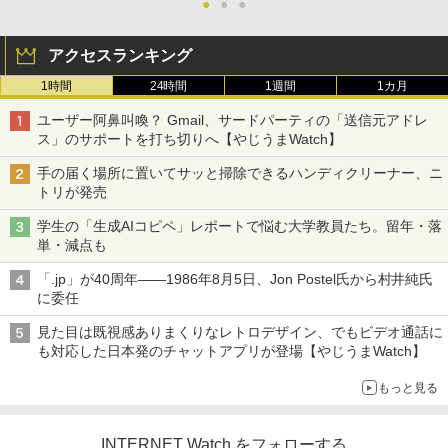
●
●
●
アクセスランキング
1時間
24時間
1週間
1カ月
ユーザー阿鼻叫喚？ Gmail、サードパーティの「送信元アドレ
ス」のサポートを打ち切りへ【やじうまWatch】
手の届く場所に置いてサッと掃除できるハンディクリーナー、ニ
トリが発売
学生の「生成AIコピペ」レポートで悩む大学教員たち。留年・落
単・減点も
「.jp」が40周年――1986年8月5日、Jon Postel氏から村井純氏
に委任
見た目は既視感ありまくりなレトロデザイン、でもビデオ通話に
も対応した日本発のチャットアプリが登場【やじうまWatch】
もっと見る
INTERNET Watch をフォローする