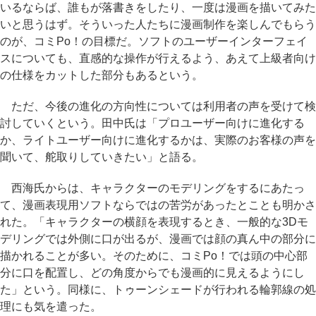
いるならば、誰もが落書きをしたり、一度は漫画を描いてみた
いと思うはず。そういった人たちに漫画制作を楽しんでもらう
のが、コミPo！の目標だ。ソフトのユーザーインターフェイ
スについても、直感的な操作が行えるよう、あえて上級者向け
の仕様をカットした部分もあるという。
ただ、今後の進化の方向性については利用者の声を受けて検
討していくという。田中氏は「プロユーザー向けに進化する
か、ライトユーザー向けに進化するかは、実際のお客様の声を
聞いて、舵取りしていきたい」と語る。
西海氏からは、キャラクターのモデリングをするにあたっ
て、漫画表現用ソフトならではの苦労があったとことも明かさ
れた。「キャラクターの横顔を表現するとき、一般的な3Dモ
デリングでは外側に口が出るが、漫画では顔の真ん中の部分に
描かれることが多い。そのために、コミPo！では頭の中心部
分に口を配置し、どの角度からでも漫画的に見えるようにし
た」という。同様に、トゥーンシェードが行われる輪郭線の処
理にも気を遣った。