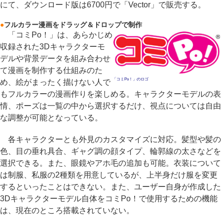
にて、ダウンロード版は6700円で「Vector」で販売する。
●
フルカラー漫画をドラッグ＆ドロップで制作
「コミPo！」は、あらかじめ
収録された3Dキャラクターモ
デルや背景データを組み合わせ
て漫画を制作する仕組みのた
「コミPo！」のロゴ
め、絵がまったく描けない人で
もフルカラーの漫画作りを楽しめる。キャラクターモデルの表
情、ポーズは一覧の中から選択するだけ、視点については自由
な調整が可能となっている。
各キャラクターとも外見のカスタマイズに対応。髪型や髪の
色、目の垂れ具合、ギャグ調の顔タイプ、輪郭線の太さなどを
選択できる。また、眼鏡やアホ毛の追加も可能。衣装について
は制服、私服の2種類を用意しているが、上半身だけ服を変更
するといったことはできない。また、ユーザー自身が作成した
3Dキャラクターモデル自体をコミPo！で使用するための機能
は、現在のところ搭載されていない。