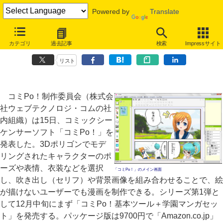
Powered by
Translate
絵が描けなくても漫画を制作できるソフト「コミPo！」12月発売
カテゴリ
過去記事
検索
Impressサイト
3Dキャラの表情やポーズを自由に調整
リスト
コミPo！制作委員会（株式会
社ウェブテクノロジ・コムの社
内組織）は15日、コミックシー
ケンサーソフト「コミPo！」を
発表した。3Dポリゴンでモデ
リングされたキャラクターのポ
ーズや表情、衣装などを選択
「コミPo！」のメイン画面
し、吹き出し（セリフ）や背景画像を組み合わせることで、絵
が描けないユーザーでも漫画を制作できる。シリーズ第1弾と
して12月中旬にまず「コミPo！基本ツール＋学園マンガセッ
ト」を発売する。パッケージ版は9700円で「Amazon.co.jp」