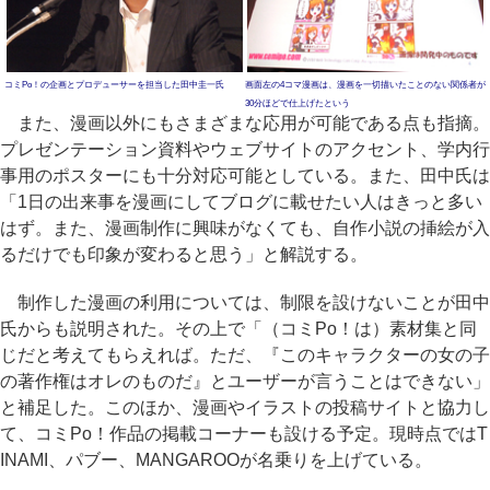
コミPo！の企画とプロデューサーを担当した田中圭一氏
画面左の4コマ漫画は、漫画を一切描いたことのない関係者が
30分ほどで仕上げたという
また、漫画以外にもさまざまな応用が可能である点も指摘。
プレゼンテーション資料やウェブサイトのアクセント、学内行
事用のポスターにも十分対応可能としている。また、田中氏は
「1日の出来事を漫画にしてブログに載せたい人はきっと多い
はず。また、漫画制作に興味がなくても、自作小説の挿絵が入
るだけでも印象が変わると思う」と解説する。
制作した漫画の利用については、制限を設けないことが田中
氏からも説明された。その上で「（コミPo！は）素材集と同
じだと考えてもらえれば。ただ、『このキャラクターの女の子
の著作権はオレのものだ』とユーザーが言うことはできない」
と補足した。このほか、漫画やイラストの投稿サイトと協力し
て、コミPo！作品の掲載コーナーも設ける予定。現時点ではT
INAMI、パブー、MANGAROOが名乗りを上げている。