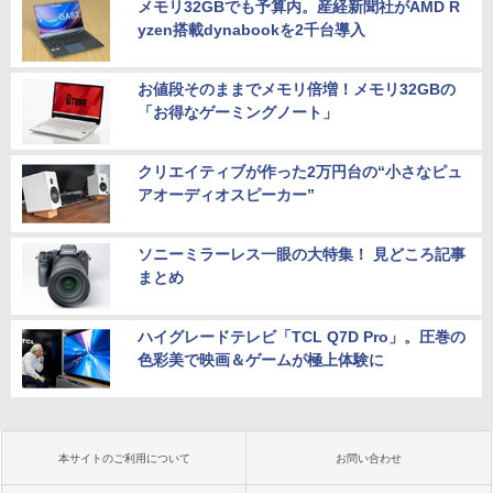
メモリ32GBでも予算内。産経新聞社がAMD R
yzen搭載dynabookを2千台導入
お値段そのままでメモリ倍増！メモリ32GBの
「お得なゲーミングノート」
クリエイティブが作った2万円台の“小さなピュ
アオーディオスピーカー”
ソニーミラーレス一眼の大特集！ 見どころ記事
まとめ
ハイグレードテレビ「TCL Q7D Pro」。圧巻の
色彩美で映画＆ゲームが極上体験に
本サイトのご利用について
お問い合わせ