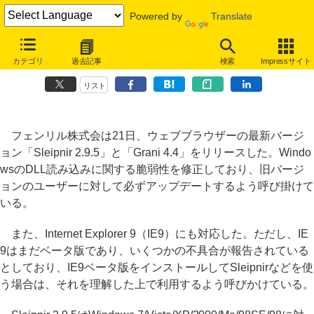
Powered by
Translate
「Sleipnir 2.9.5」リリース、DLL読み込みの脆弱性を修正、IE9ベータ
カテゴリ
過去記事
検索
Impressサイト
にも対応
リスト
フェンリル株式会は21日、ウェブブラウザーの最新バージ
ョン「Sleipnir 2.9.5」と「Grani 4.4」をリリースした。Windo
wsのDLL読み込みに関する脆弱性を修正しており、旧バージ
ョンのユーザーに対して必ずアップデートするよう呼び掛けて
いる。
また、Internet Explorer 9（IE9）にも対応した。ただし、IE
9はまだベータ版であり、いくつかの不具合が報告されている
としており、IE9ベータ版をインストールしてSleipnirなどを使
う場合は、それを理解した上で利用するよう呼びかけている。