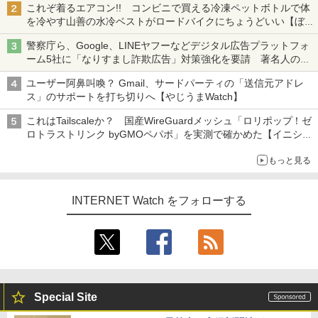
これぞ着るエアコン!! コンビニで買える冷凍ペットボトルで体
を冷やす山善の水冷ベストがロードバイクにちょうどいい【ぼっ
ち・ざ・ろーど！その14】【空いた時間でなにしてる？】
警察庁ら、Google、LINEヤフーなどデジタル広告プラットフォ
ーム5社に「なりすまし詐欺広告」対策強化を要請 著名人の写
真や映像を使った投資詐欺などへの対策として
ユーザー阿鼻叫喚？ Gmail、サードパーティの「送信元アドレ
ス」のサポートを打ち切りへ【やじうまWatch】
これはTailscaleか？ 国産WireGuardメッシュ「ロリポップ！ゼ
ロトラストリンク byGMOペパボ」を実測で確かめた【イニシャ
ルB】
もっと見る
INTERNET Watch をフォローする
Special Site