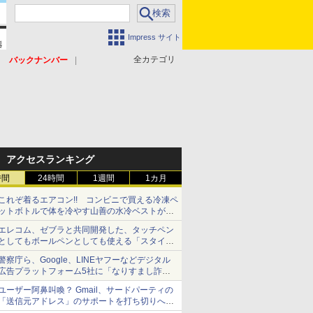
Impress サイト
全カテゴリ
バックナンバー
アクセスランキング
時間
24時間
1週間
1カ月
これぞ着るエアコン!! コンビニで買える冷凍ペ
ットボトルで体を冷やす山善の水冷ベストがロ
ードバイクにちょうどいい【ぼっち・ざ・ろー
エレコム、ゼブラと共同開発した、タッチペン
ど！その14】【空いた時間でなにしてる？】
としてもボールペンとしても使える「スタイラ
スツーウェイ」発売 iPadにも紙にも、持ち替
警察庁ら、Google、LINEヤフーなどデジタル
えずに書き込める
広告プラットフォーム5社に「なりすまし詐欺
広告」対策強化を要請 著名人の写真や映像を
ユーザー阿鼻叫喚？ Gmail、サードパーティの
使った投資詐欺などへの対策として
「送信元アドレス」のサポートを打ち切りへ
【やじうまWatch】