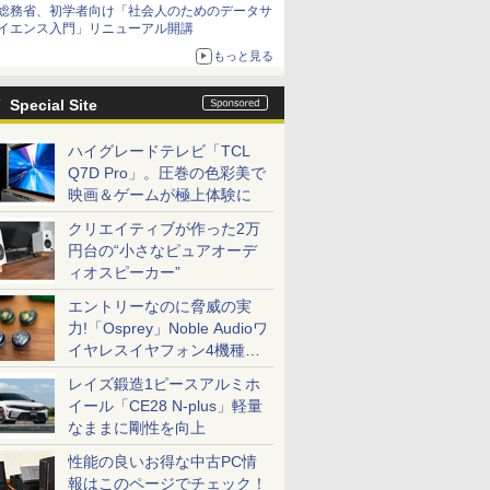
総務省、初学者向け「社会人のためのデータサ
イエンス入門」リニューアル開講
もっと見る
Special Site
ハイグレードテレビ「TCL
Q7D Pro」。圧巻の色彩美で
映画＆ゲームが極上体験に
クリエイティブが作った2万
円台の“小さなピュアオーデ
ィオスピーカー”
エントリーなのに脅威の実
力!「Osprey」Noble Audioワ
イヤレスイヤフォン4機種を
一気に聴く
レイズ鍛造1ピースアルミホ
イール「CE28 N-plus」軽量
なままに剛性を向上
性能の良いお得な中古PC情
報はこのページでチェック！