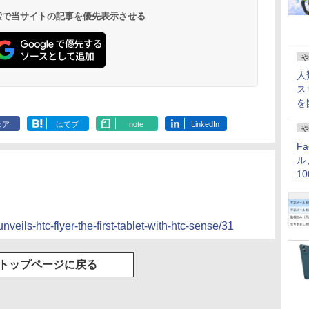
 検索で当サイトの記事を優先表示させる
や
人
ス
を
ェア
はてブ
note
LinkedIn
や
F
ル
1
価
nveils-htc-flyer-the-first-tablet-with-htc-sense/31
トップページに戻る