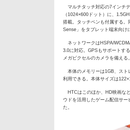
マルチタッチ対応の7インチデ
（1024×600ドット）に、1.5
搭載。タッチペンも付属する。同
Sense」をタブレット端末向
ネットワークはHSPA/WCDMA、IE
3.0に対応。GPSもサポートす
メガピクセルのカメラを備える
本体のメモリーは1GB、ストレー
利用できる。本体サイズは122×19
HTCはこのほか、HD映画などの
ウドを活用したゲーム配信サービス
た。