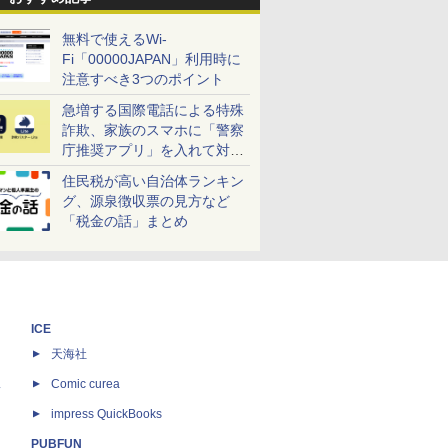
無料で使えるWi-
Fi「00000JAPAN」利用時に
注意すべき3つのポイント
急増する国際電話による特殊
詐欺、家族のスマホに「警察
庁推奨アプリ」を入れて対策
しよう！
住民税が高い自治体ランキン
グ、源泉徴収票の見方など
「税金の話」まとめ
ICE
天海社
ス
Comic curea
impress QuickBooks
PUBFUN