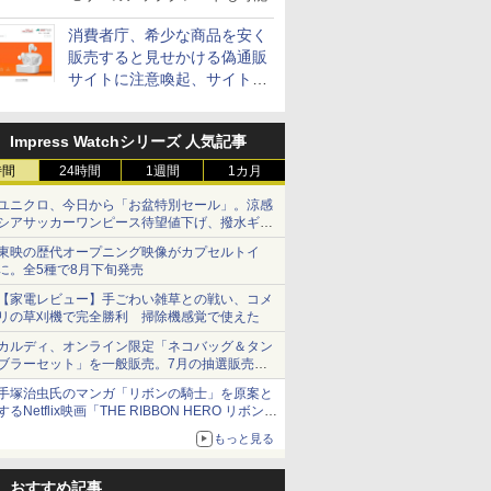
消費者庁、希少な商品を安く
販売すると見せかける偽通販
サイトに注意喚起、サイト名
とドメイン名を公表
Impress Watchシリーズ 人気記事
時間
24時間
1週間
1カ月
ユニクロ、今日から「お盆特別セール」。涼感
シアサッカーワンピース待望値下げ、撥水ギア
ショーツは1990円に
東映の歴代オープニング映像がカプセルトイ
に。全5種で8月下旬発売
【家電レビュー】手ごわい雑草との戦い、コメ
リの草刈機で完全勝利 掃除機感覚で使えた
カルディ、オンライン限定「ネコバッグ＆タン
ブラーセット」を一般販売。7月の抽選販売の
当選無効分
手塚治虫氏のマンガ「リボンの騎士」を原案と
するNetflix映画「THE RIBBON HERO リボンヒ
ーロー」本日配信開始
もっと見る
おすすめ記事