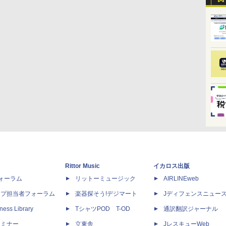
Rittor Music
イカロス出版
dフォーラム
リットーミュージック
AIRLINEweb
ップ担当者フォーラム
楽器探そう!デジマート
Jディフェンスニュー
ness Library
TシャツPOD T-OD
通訳翻訳ジャーナル
セミナー
立東舎
JレスキューWeb