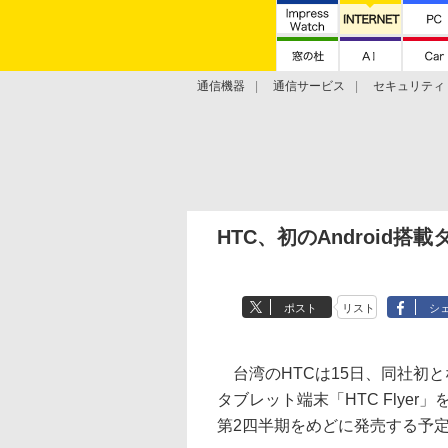
通信機器
通信サービス
セキュリティ
技術動向
HTC、初のAndroid搭載
ポスト
リスト
シ
台湾のHTCは15日、同社初となる
タブレット端末「HTC Flyer」
第2四半期をめどに発売する予