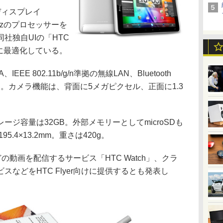
ィスプレイ
GHzのプロセッサーを
社独自UIの「HTC
けに最適化している。
EE 802.11b/g/n準拠の無線LAN、Bluetooth
る。カメラ機能は、背面に5メガピクセル、正面に1.3
。
ジ容量は32GB。外部メモリーとしてmicroSDも
5.4×13.2mm。重さは420g。
動画を配信するサービス「HTC Watch」、クラ
などをHTC Flyer向けに提供するとも発表し