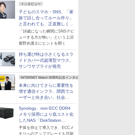
インタビュー
子どものスマホ・SNS、「家
族で話し合ってルール作り」
と言われても、正直難しくな
いですか？
「16歳になった瞬間にSNSデビ
ューする方が怖い」という上沼
紫野弁護士にヒントを聞く
持ち運び時は小さくなるスラ
イドカバー式超薄型マウス、
サンワサプライが発売
INTERNET Watch 30周年記念インタビュー
未来に向けてさらに重要性を
増す通信インフラ、関西でユ
ーザーと向き合い、社会
の“あたらしい”を起動し続け
Synology、non-ECC DDR4
る～オプテージ
メモリ採用により低コスト化
したNAS「DiskStation
neo+」シリーズ
予算を抑えて導入でき、ECCメ
モリへのアップグレードも可能