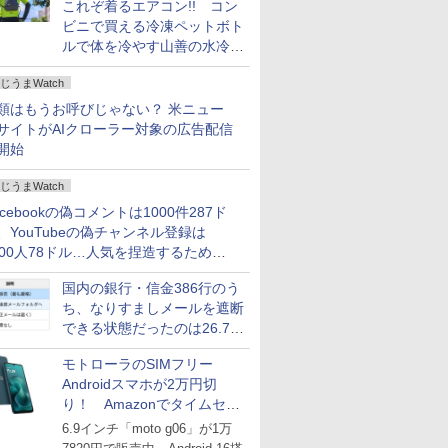
これぞ着るエアコン!! コン
ビニで買える冷凍ペットボト
ルで体を冷やす山善の水冷ベ
ストがロードバイクにちょう
じうまWatch
どいい【ぼっち・ざ・ろー
ど！その14】
類はもうお呼びじゃない？ 米ニュー
サイトがAIクローラー対象の広告配信
開始
じうまWatch
acebookの偽コメントは1000件287ド
、YouTubeの偽チャンネル登録は
000人78ドル…人気を捏造するための
格リストが公開中
国内の銀行・信金386行のう
ち、なりすましメールを遮断
できる状態だったのは26.7％
にとどまる～GMOブランド
モトローラのSIMフリー
セキュリティ調査
Androidスマホが2万円切
り！ Amazonでタイムセー
ル
6.9インチ「moto g06」が1万