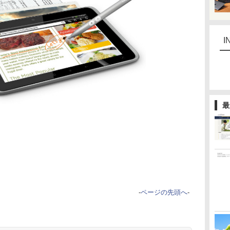
I
最
-
ページの先頭へ
-