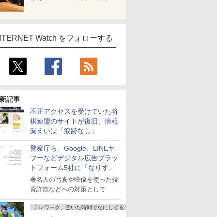
NTERNET Watch をフォローする
新記事
不正アクセスを受けていた将
棋連盟のサイトが復旧、情報
漏えいは「痕跡なし」
警察庁ら、Google、LINEヤ
フーなどデジタル広告プラッ
トフォーム5社に「なりすま
し詐欺広告」対策強化を要請
著名人の写真や映像を使った投
資詐欺などへの対策として
テレワーク、空いた時間でなにしてる？