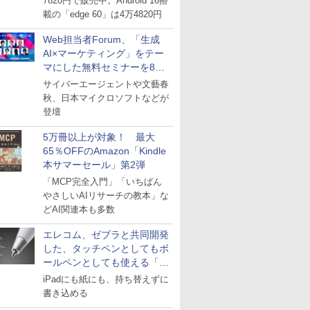
7820円で販売中。Android 16搭
載の「edge 60」は4万4820円
Web担当者Forum、「生成
AI×マーケティング」をテー
マにした無料セミナーを8月
27日にオンライン開催
サイバーエージェントや文藝春
秋、日本マイクロソフトなどが
登壇
5万冊以上が対象！ 最大
65％OFFのAmazon「Kindle
本サマーセール」第2弾
「MCP完全入門」「いちばん
やさしいAIリサーチの教本」な
どAI関連本も多数
エレコム、ゼブラと共同開発
した、タッチペンとしてもボ
ールペンとしても使える「ス
タイラスツーウェイ」発売
iPadにも紙にも、持ち替えずに
書き込める