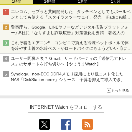
1時間
24時間
1週間
1カ月
エレコム、ゼブラと共同開発した、タッチペンとしてもボールペ
ンとしても使える「スタイラスツーウェイ」発売 iPadにも紙に
も、持ち替えずに書き込める
警察庁ら、Google、LINEヤフーなどデジタル広告プラットフォ
ーム5社に「なりすまし詐欺広告」対策強化を要請 著名人の写
真や映像を使った投資詐欺などへの対策として
これぞ着るエアコン!! コンビニで買える冷凍ペットボトルで体
を冷やす山善の水冷ベストがロードバイクにちょうどいい【ぼっ
ち・ざ・ろーど！その14】【空いた時間でなにしてる？】
ユーザー阿鼻叫喚？ Gmail、サードパーティの「送信元アドレ
ス」のサポートを打ち切りへ【やじうまWatch】
Synology、non-ECC DDR4メモリ採用により低コスト化した
NAS「DiskStation neo+」シリーズ 予算を抑えて導入でき、
ECCメモリへのアップグレードも可能
もっと見る
INTERNET Watch をフォローする