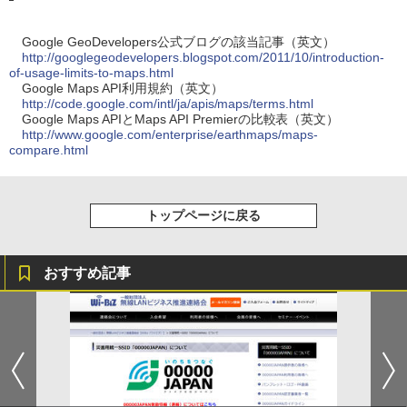
Google GeoDevelopers公式ブログの該当記事（英文）
http://googlegeodevelopers.blogspot.com/2011/10/introduction-
of-usage-limits-to-maps.html
Google Maps API利用規約（英文）
http://code.google.com/intl/ja/apis/maps/terms.html
Google Maps APIとMaps API Premierの比較表（英文）
http://www.google.com/enterprise/earthmaps/maps-
compare.html
トップページに戻る
おすすめ記事