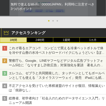
無料で使えるWi-Fi「00000JAPAN」利用時に注意すべき
3つのポイント
●
●
●
アクセスランキング
1時間
24時間
1週間
1カ月
これぞ着るエアコン!! コンビニで買える冷凍ペットボトルで体
を冷やす山善の水冷ベストがロードバイクにちょうどいい【ぼっ
ち・ざ・ろーど！その14】【空いた時間でなにしてる？】
警察庁ら、Google、LINEヤフーなどデジタル広告プラットフォ
ーム5社に「なりすまし詐欺広告」対策強化を要請 著名人の写
真や映像を使った投資詐欺などへの対策として
エレコム、ゼブラと共同開発した、タッチペンとしてもボールペ
ンとしても使える「スタイラスツーウェイ」発売 iPadにも紙に
も、持ち替えずに書き込める
不正アクセスを受けていた将棋連盟のサイトが復旧、情報漏えい
は「痕跡なし」
総務省、初学者向け「社会人のためのデータサイエンス入門」リ
ニューアル開講