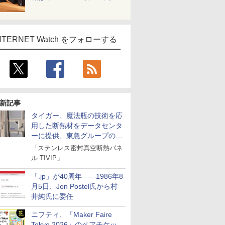
NTERNET Watch をフォローする
新記事
タイガー、魔法瓶の技術を応
用した断熱材をデータセンタ
ーに提供、東急グループの実
証実験で
「ステンレス密封真空断熱パネ
ル TIVIP」
「.jp」が40周年――1986年8
月5日、Jon Postel氏から村
井純氏に委任
ニフティ、「Maker Faire
Tokyo 2026」のペアチケッ