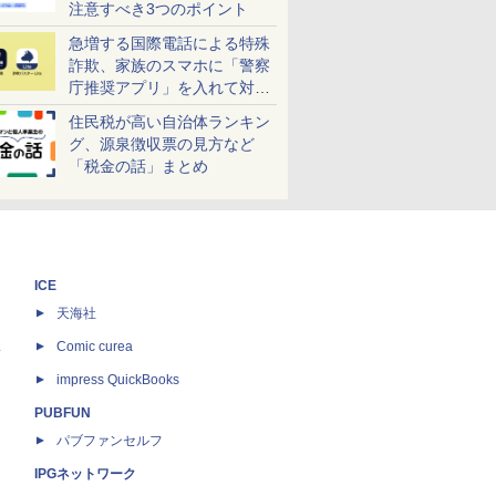
注意すべき3つのポイント
急増する国際電話による特殊
詐欺、家族のスマホに「警察
庁推奨アプリ」を入れて対策
しよう！
住民税が高い自治体ランキン
グ、源泉徴収票の見方など
「税金の話」まとめ
ICE
天海社
ス
Comic curea
impress QuickBooks
PUBFUN
パブファンセルフ
IPGネットワーク