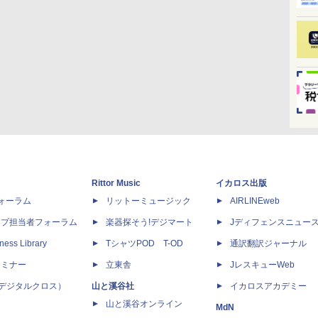
Rittor Music
イカロス出版
dフォーラム
リットーミュージック
AIRLINEweb
ップ担当者フォーラム
楽器探そう!デジマート
Jディフェンスニュー
ness Library
TシャツPOD T-OD
通訳翻訳ジャーナル
セミナー
立東舎
JレスキューWeb
 X（デジタルクロス）
山と溪谷社
イカロスアカデミー
山と溪谷オンライン
MdN