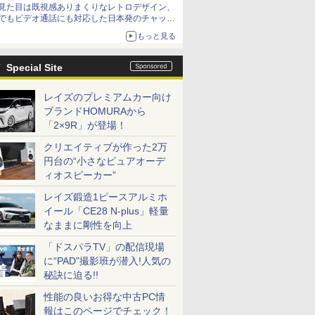
見た目は既視感ありまくりなレトロデザイン、
でもビデオ通話にも対応した日本発のチャット
アプリが登場【やじうまWatch】
もっと見る
Special Site
レイズのプレミアムカー向け
ブランドHOMURAから
「2×9R」が登場！
クリエイティブが作った2万
円台の“小さなピュアオーデ
ィオスピーカー”
レイズ鍛造1ピースアルミホ
イール「CE28 N-plus」軽量
なままに剛性を向上
「ドスパラTV」の配信現場
に“PAD”撮影班が潜入!人気の
秘訣に迫る!!
性能の良いお得な中古PC情
報はこのページでチェック！