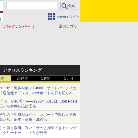
Impress サイト
全カテゴリ
バックナンバー
アクセスランキング
時間
24時間
1週間
1カ月
ユーザー阿鼻叫喚？ Gmail、サードパーティの
「送信元アドレス」のサポートを打ち切りへ
【やじうまWatch】
「.jp」が40周年――1986年8月5日、Jon Postel
氏から村井純氏に委任
学生の「生成AIコピペ」レポートで悩む大学教
員たち。留年・落単・減点も
手の届く場所に置いてサッと掃除できるハンデ
ィクリーナー、ニトリが発売