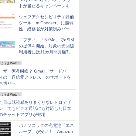
トが当たるキャンペーンをX
で実施。8月16日まで
ウェブアクセシビリティ評価
ツール「miChecker」に脆弱
性、総務省が対策済みバージ
ョンへの更新を呼び掛け
ニフティ、「NifMo」でeSIM
の提供を開始。対象の光回線
利用者には11カ月間月額770
円割引のキャンペーン
じうまWatch
ーザー阿鼻叫喚？ Gmail、サードパー
ィの「送信元アドレス」のサポートを
ち切りへ
じうまWatch
た目は既視感ありまくりなレトロデザ
ン、でもビデオ通話にも対応した日本
のチャットアプリが登場
パナソニックの充電池「エネ
ループ」が安い！ Amazon