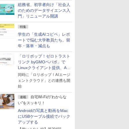
総務省、初学者向け「社会人
のためのデータサイエンス入
門」リニューアル開講
特集
学生の「生成AIコピペ」レポ
ートで悩む大学教員たち。留
年・落単・減点も
「ロリポップ！ゼロトラスト
リンク byGMOペパボ」で
Linuxクライアント提供、AI
エージェントの接続が容易に
同時に「ロリポップ！AIエージ
ェントクラウド」との連携も開
始
自宅Wi-Fiの“わからな
連載
い”をスッキリ！
Androidの写真と動画をMac
にUSBケーブル接続でバック
アップする