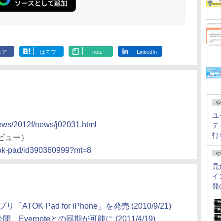
ェア
はてブ
note
LinkedIn
や
ユ
news/2012f/news/j02031.html
テ
打
プレビュー）
atok-pad/id390360999?mt=8
や
見
イ
発
TOK Pad for iPhone」を発売 (2010/9/21)
Evernoteとの同期が可能に (2011/4/19)