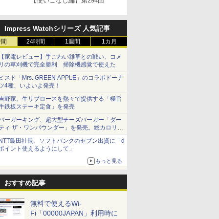
【使いこなし編】第294回
Impress Watchシリーズ 人気記事
時間
24時間
1週間
1カ月
【家電レビュー】手ごわい雑草との戦い、コメ
リの草刈機で完全勝利 掃除機感覚で使えた
ミスド「Mrs. GREEN APPLE」のコラボドーナ
ツ4種、いよいよ発売！
吉野家、牛リブロースを熱々で提供する「極旨
牛鉄板ステーキ定食」を発売
バーガーキング、超大型チーズバーガー「ダー
ティ ザ・ワンパウンダー」を発売。総カロリー
約1656kcal、総重量約527g！
NTT島田社長、ソフトバンクのセブン出資に「d
ポイント使えるようにして」
もっと見る
おすすめ記事
無料で使えるWi-
Fi「00000JAPAN」利用時に