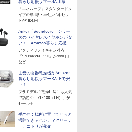
暮らし応援サマーSALE最終
日
「エネループ」スタンダードタ
イプの単3形・単4形×4本セッ
トが1920円
Anker「Soundcore」シリー
ズのワイヤレスイヤホンが安
い！ Amazon暮らし応援サ
マーSALE
アクティブノイキャン対応
「Soundcore P31i」が4990円
など
山善の食器乾燥機がAmazon
暮らし応援サマーSALEで安
い！
プラモデルの乾燥用途にも人気
で話題の「YD-180（LH）」が
セール中
手の届く場所に置いてサッと
掃除できるハンディクリーナ
ー、ニトリが発売