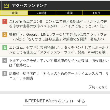
アクセスランキング
1時間
24時間
1週間
1カ月
これぞ着るエアコン!! コンビニで買える冷凍ペットボトルで体
を冷やす山善の水冷ベストがロードバイクにちょうどいい【ぼっ
ち・ざ・ろーど！その14】【空いた時間でなにしてる？】
警察庁ら、Google、LINEヤフーなどデジタル広告プラットフォ
ーム5社に「なりすまし詐欺広告」対策強化を要請 著名人の写
真や映像を使った投資詐欺などへの対策として
エレコム、ゼブラと共同開発した、タッチペンとしてもボールペ
ンとしても使える「スタイラスツーウェイ」発売 iPadにも紙に
も、持ち替えずに書き込める
不正アクセスを受けていた将棋連盟のサイトが復旧、情報漏えい
は「痕跡なし」
総務省、初学者向け「社会人のためのデータサイエンス入門」リ
ニューアル開講
もっと見る
INTERNET Watch をフォローする