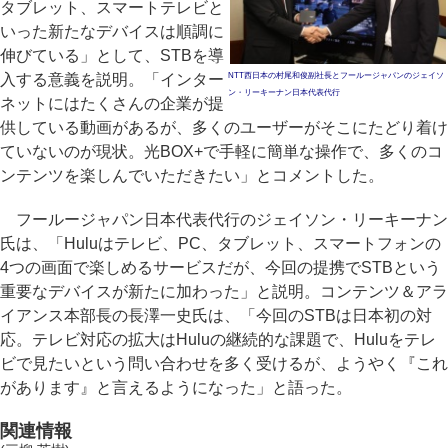
タブレット、スマートテレビと
いった新たなデバイスは順調に
伸びている」として、STBを導
入する意義を説明。「インター
NTT西日本の村尾和俊副社長とフールージャパンのジェイソ
ン・リーキーナン日本代表代行
ネットにはたくさんの企業が提
供している動画があるが、多くのユーザーがそこにたどり着け
ていないのが現状。光BOX+で手軽に簡単な操作で、多くのコ
ンテンツを楽しんでいただきたい」とコメントした。
フールージャパン日本代表代行のジェイソン・リーキーナン
氏は、「Huluはテレビ、PC、タブレット、スマートフォンの
4つの画面で楽しめるサービスだが、今回の提携でSTBという
重要なデバイスが新たに加わった」と説明。コンテンツ＆アラ
イアンス本部長の長澤一史氏は、「今回のSTBは日本初の対
応。テレビ対応の拡大はHuluの継続的な課題で、Huluをテレ
ビで見たいという問い合わせを多く受けるが、ようやく『これ
があります』と言えるようになった」と語った。
関連情報