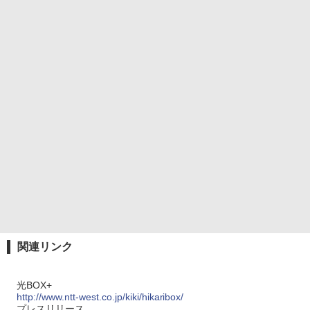
関連リンク
光BOX+
http://www.ntt-west.co.jp/kiki/hikaribox/
プレスリリース