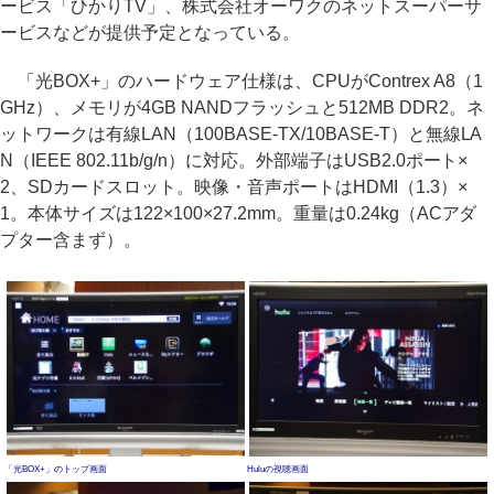
ービス「ひかりTV」、株式会社オーワクのネットスーパーサ
ービスなどが提供予定となっている。
「光BOX+」のハードウェア仕様は、CPUがContrex A8（1
GHz）、メモリが4GB NANDフラッシュと512MB DDR2。ネ
ットワークは有線LAN（100BASE-TX/10BASE-T）と無線LA
N（IEEE 802.11b/g/n）に対応。外部端子はUSB2.0ポート×
2、SDカードスロット。映像・音声ポートはHDMI（1.3）×
1。本体サイズは122×100×27.2mm。重量は0.24kg（ACアダ
プター含まず）。
「光BOX+」のトップ画面
Huluの視聴画面