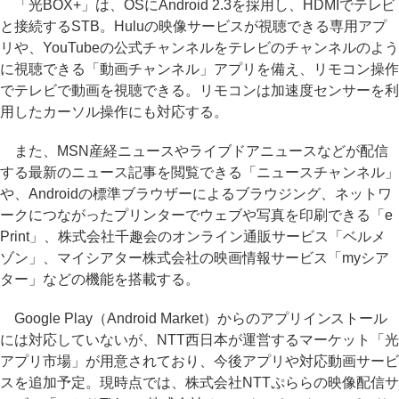
「光BOX+」は、OSにAndroid 2.3を採用し、HDMIでテレビ
と接続するSTB。Huluの映像サービスが視聴できる専用アプ
リや、YouTubeの公式チャンネルをテレビのチャンネルのよう
に視聴できる「動画チャンネル」アプリを備え、リモコン操作
でテレビで動画を視聴できる。リモコンは加速度センサーを利
用したカーソル操作にも対応する。
また、MSN産経ニュースやライブドアニュースなどが配信
する最新のニュース記事を閲覧できる「ニュースチャンネル」
や、Androidの標準ブラウザーによるブラウジング、ネットワ
ークにつながったプリンターでウェブや写真を印刷できる「e
Print」、株式会社千趣会のオンライン通販サービス「ベルメ
ゾン」、マイシアター株式会社の映画情報サービス「myシア
ター」などの機能を搭載する。
Google Play（Android Market）からのアプリインストール
には対応していないが、NTT西日本が運営するマーケット「光
アプリ市場」が用意されており、今後アプリや対応動画サービ
スを追加予定。現時点では、株式会社NTTぷららの映像配信サ