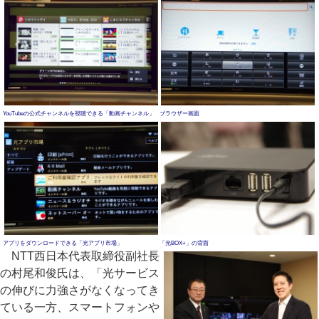
YouTubeの公式チャンネルを視聴できる「動画チャンネル」
ブラウザー画面
アプリをダウンロードできる「光アプリ市場」
「光BOX+」の背面
NTT西日本代表取締役副社長
の村尾和俊氏は、「光サービス
の伸びに力強さがなくなってき
ている一方、スマートフォンや