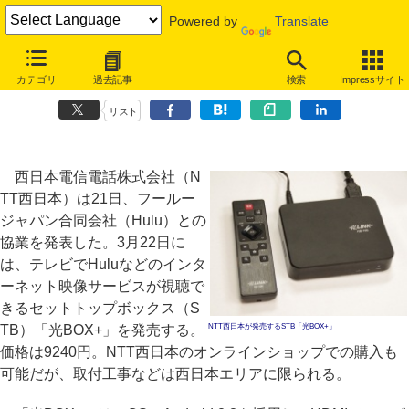
Powered by
Translate
NTT西日本、HuluやYouTubeを視聴できるAndroid STB「光BOX+」
カテゴリ
過去記事
検索
Impressサイト
発売
リスト
西日本電信電話株式会社（N
TT西日本）は21日、フールー
ジャパン合同会社（Hulu）との
協業を発表した。3月22日に
は、テレビでHuluなどのインタ
ーネット映像サービスが視聴で
きるセットトップボックス（S
TB）「光BOX+」を発売する。
NTT西日本が発売するSTB「光BOX+」
価格は9240円。NTT西日本のオンラインショップでの購入も
可能だが、取付工事などは西日本エリアに限られる。