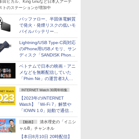
多田ヒカル、King Gnuなど日本人アーテ
ストのステーションが増加中
バッファロー、半固体電解質
で発火・発煙リスクの低いモ
バイルバッテリー
「BMPBSA10000」シリーズ
Lightning/USB Type-C両対応
の店頭販売を9月上旬に開始
のiPhone用USBメモリ、サン
ディスク「SANDISK Phone
Drive for iPhone」発売
ベトナムで日本の映画・アニ
メなどを無断配信していた
「Phim Nè」の運営者3人を
刑事立件
INTERNET Watch 30周年特集
【2023年のINTERNET
Watch】「Wi-Fi 7」解禁や
「IOWN 1.0」始動で通信が
進化、コロナ禍の行動制限も
清水理史の「イニシ
【動画】
大幅に緩和へ
ャルB」チャンネル
【本日8月10日 20時配信】