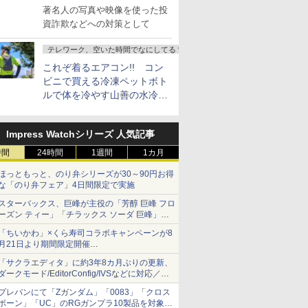
し詐欺広告」対策強化を要請
著名人の写真や映像を使った投
資詐欺などへの対策として
テレワーク、空いた時間でなにしてる？
これぞ着るエアコン!! コン
ビニで買える冷凍ペットボト
ルで体を冷やす山善の水冷ベ
ストがロードバイクにちょう
どいい【ぼっち・ざ・ろー
Impress Watchシリーズ 人気記事
ど！その14】
時間
24時間
1週間
1カ月
ほっともっと、のり弁シリーズが30～90円お得
な「のり弁フェア」4日間限定で実施
スターバックス、巨峰が主役の「芳醇 巨峰 フロ
ーズン ティー」「チラックス ソーダ 巨峰」発
売
「ちいかわ」×くら寿司コラボキャンペーンが8
月21日より期間限定開催
オリジナルの湯呑みや寿司皿が景品に登場！
「サクラエディタ」に約3年8カ月ぶりの更新、
ダークモード/EditorConfig/IVSなどに対応／複
数の脆弱性に対処したセキュリティアップデー
プレバンにて「Zガンダム」「0083」「クロス
ト
ボーン」「UC」のRGガンプラ10製品を対象に