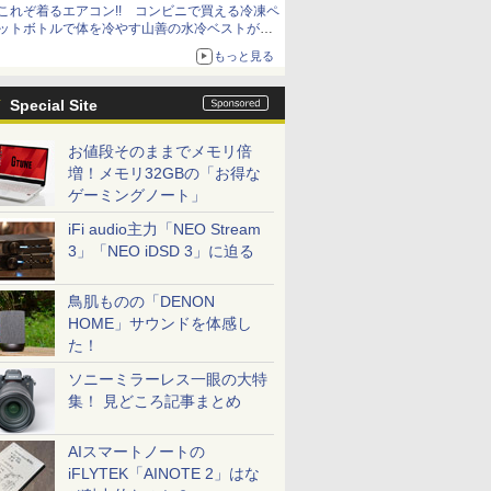
これぞ着るエアコン!! コンビニで買える冷凍ペ
「イニシャルB」チャンネル】
ットボトルで体を冷やす山善の水冷ベストがロ
ードバイクにちょうどいい【ぼっち・ざ・ろー
もっと見る
ど！その14】【空いた時間でなにしてる？】
Special Site
お値段そのままでメモリ倍
増！メモリ32GBの「お得な
ゲーミングノート」
iFi audio主力「NEO Stream
3」「NEO iDSD 3」に迫る
鳥肌ものの「DENON
HOME」サウンドを体感し
た！
ソニーミラーレス一眼の大特
集！ 見どころ記事まとめ
AIスマートノートの
iFLYTEK「AINOTE 2」はな