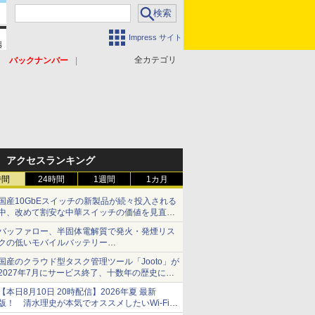
Impress サイト
全カテゴリ
バックナンバー
アクセスランキング
時間
24時間
1週間
1カ月
国産10GbEスイッチの新製品が続々投入される
中、改めて割安な中華スイッチの価値を見直す
【イニシャルB】
バッファロー、半固体電解質で発火・発煙リス
クの低いモバイルバッテリー
「BMPBSA10000」シリーズの店頭販売を9月
国産のクラウド型タスク管理ツール「Jooto」が
上旬に開始
2027年7月にサービス終了、十数年の歴史に幕
【やじうまWatch】
【本日8月10日 20時配信】2026年夏 最新
版！ 清水理史が本気でオススメしたいWi-Fiル
ーターはどれか？ ライブで解説【清水理史の