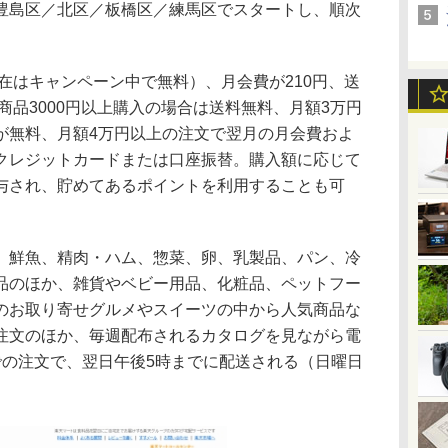
豊島区／北区／板橋区／練馬区でスタートし、順次
在はキャンペーン中で無料）、月会費が210円、送
で商品3000円以上購入の場合は送料無料、月額3万円
が無料、月額4万円以上の注文で翌月の月会費およ
クレジットカードまたは口座振替。購入額に応じて
与され、貯めてあるポイントを利用することも可
鮮魚、精肉・ハム、惣菜、卵、乳製品、パン、冷
品のほか、雑貨やベビー用品、化粧品、ペットフー
のお取り寄せグルメやスイーツの中から人気商品な
注文のほか、毎週配布されるカタログを見ながら電
での注文で、翌日午後5時までに配送される（日曜日