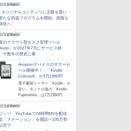
じうまWatch
、オリジナルコンテンツに主眼を置い
新たな収益プログラムを開始。資格も
格化へ
じうまWatch
産のクラウド型タスク管理ツール
Jooto」が2027年7月にサービス終
、十数年の歴史に幕
Amazonデバイスのサマーセ
ール開催中！ 「Kindle
Colorsoft」が3万1980円
電子書籍リーダー「Kindle」が
安い。モノクロ版の「Kindle
Paperwhite」は2万2980円
じうまWatch
ピッツ、YouTubeで24時間MVを配信
る「ステーション」を開設―100万登
記念で