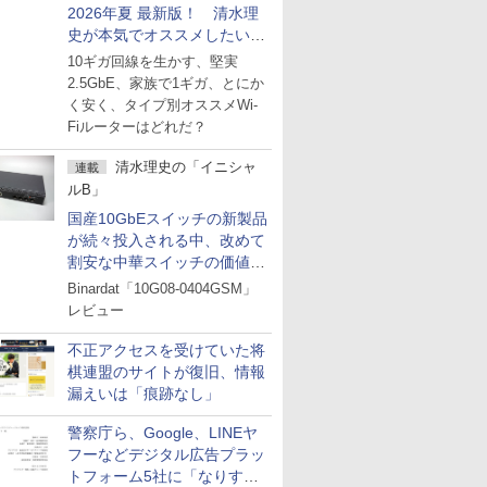
2026年夏 最新版！ 清水理
史が本気でオススメしたい
Wi-Fiルーターはどれか？
10ギガ回線を生かす、堅実
ライブで解説
2.5GbE、家族で1ギガ、とにか
く安く、タイプ別オススメWi-
Fiルーターはどれだ？
清水理史の「イニシャ
連載
ルB」
国産10GbEスイッチの新製品
が続々投入される中、改めて
割安な中華スイッチの価値を
見直す
Binardat「10G08-0404GSM」
レビュー
不正アクセスを受けていた将
棋連盟のサイトが復旧、情報
漏えいは「痕跡なし」
警察庁ら、Google、LINEヤ
フーなどデジタル広告プラッ
トフォーム5社に「なりすま