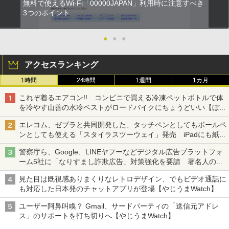
無料で使えるWi-Fi「00000JAPAN」利用時に注意すべき
3つのポイント
●
●
●
アクセスランキング
1時間
24時間
1週間
1カ月
これぞ着るエアコン!! コンビニで買える冷凍ペットボトルで体
を冷やす山善の水冷ベストがロードバイクにちょうどいい【ぼっ
ち・ざ・ろーど！その14】【空いた時間でなにしてる？】
エレコム、ゼブラと共同開発した、タッチペンとしてもボールペ
ンとしても使える「スタイラスツーウェイ」発売 iPadにも紙に
も、持ち替えずに書き込める
警察庁ら、Google、LINEヤフーなどデジタル広告プラットフォ
ーム5社に「なりすまし詐欺広告」対策強化を要請 著名人の写
真や映像を使った投資詐欺などへの対策として
見た目は既視感ありまくりなレトロデザイン、でもビデオ通話に
も対応した日本発のチャットアプリが登場【やじうまWatch】
ユーザー阿鼻叫喚？ Gmail、サードパーティの「送信元アドレ
ス」のサポートを打ち切りへ【やじうまWatch】