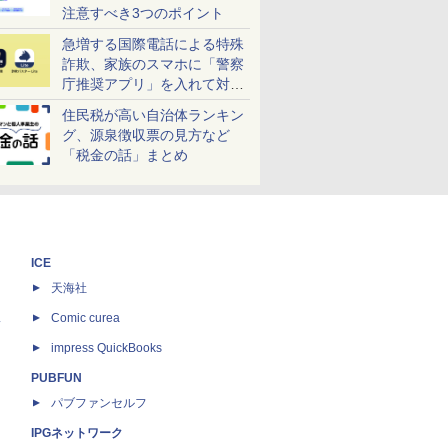
注意すべき3つのポイント
急増する国際電話による特殊
詐欺、家族のスマホに「警察
庁推奨アプリ」を入れて対策
しよう！
住民税が高い自治体ランキン
グ、源泉徴収票の見方など
「税金の話」まとめ
ICE
天海社
ス
Comic curea
impress QuickBooks
PUBFUN
パブファンセルフ
IPGネットワーク