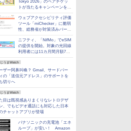
Tokyo 2026」のペアチケッ
トが当たるキャンペーンをX
で実施。8月16日まで
ウェブアクセシビリティ評価
ツール「miChecker」に脆弱
性、総務省が対策済みバージ
ョンへの更新を呼び掛け
ニフティ、「NifMo」でeSIM
の提供を開始。対象の光回線
利用者には11カ月間月額770
円割引のキャンペーン
じうまWatch
ーザー阿鼻叫喚？ Gmail、サードパー
ィの「送信元アドレス」のサポートを
ち切りへ
じうまWatch
た目は既視感ありまくりなレトロデザ
ン、でもビデオ通話にも対応した日本
のチャットアプリが登場
パナソニックの充電池「エネ
ループ」が安い！ Amazon