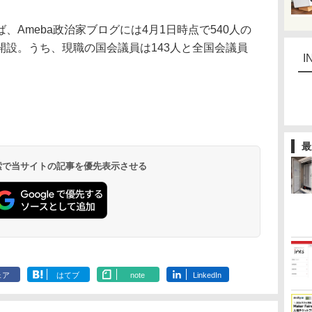
Ameba政治家ブログには4月1日時点で540人の
開設。うち、現職の国会議員は143人と全国会議員
I
最
 検索で当サイトの記事を優先表示させる
ェア
はてブ
note
LinkedIn