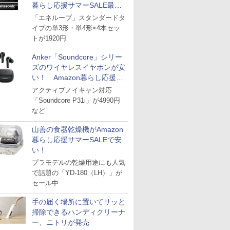
暮らし応援サマーSALE最終
日
「エネループ」スタンダードタ
イプの単3形・単4形×4本セッ
トが1920円
Anker「Soundcore」シリー
ズのワイヤレスイヤホンが安
い！ Amazon暮らし応援サ
マーSALE
アクティブノイキャン対応
「Soundcore P31i」が4990円
など
山善の食器乾燥機がAmazon
暮らし応援サマーSALEで安
い！
プラモデルの乾燥用途にも人気
で話題の「YD-180（LH）」が
セール中
手の届く場所に置いてサッと
掃除できるハンディクリーナ
ー、ニトリが発売