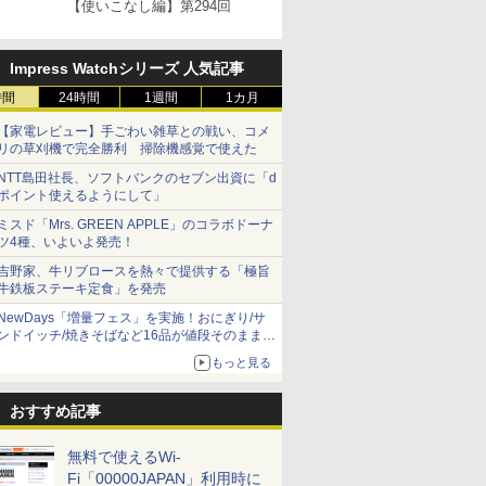
【使いこなし編】第294回
Impress Watchシリーズ 人気記事
時間
24時間
1週間
1カ月
【家電レビュー】手ごわい雑草との戦い、コメ
リの草刈機で完全勝利 掃除機感覚で使えた
NTT島田社長、ソフトバンクのセブン出資に「d
ポイント使えるようにして」
ミスド「Mrs. GREEN APPLE」のコラボドーナ
ツ4種、いよいよ発売！
吉野家、牛リブロースを熱々で提供する「極旨
牛鉄板ステーキ定食」を発売
NewDays「増量フェス」を実施！おにぎり/サ
ンドイッチ/焼きそばなど16品が値段そのままで
ボリュームアップ
もっと見る
おすすめ記事
無料で使えるWi-
Fi「00000JAPAN」利用時に