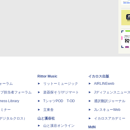
Rittor Music
イカロス出版
dフォーラム
リットーミュージック
AIRLINEweb
ップ担当者フォーラム
楽器探そう!デジマート
Jディフェンスニュー
ness Library
TシャツPOD T-OD
通訳翻訳ジャーナル
セミナー
立東舎
JレスキューWeb
 X（デジタルクロス）
山と溪谷社
イカロスアカデミー
山と溪谷オンライン
MdN