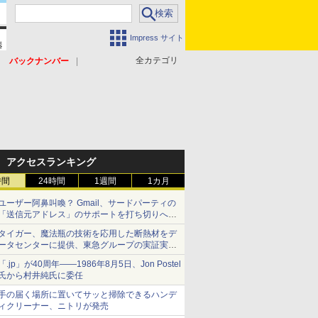
Impress サイト
全カテゴリ
バックナンバー
アクセスランキング
時間
24時間
1週間
1カ月
ユーザー阿鼻叫喚？ Gmail、サードパーティの
「送信元アドレス」のサポートを打ち切りへ
【やじうまWatch】
タイガー、魔法瓶の技術を応用した断熱材をデ
ータセンターに提供、東急グループの実証実験
で 「ステンレス密封真空断熱パネル TIVIP」
「.jp」が40周年――1986年8月5日、Jon Postel
氏から村井純氏に委任
手の届く場所に置いてサッと掃除できるハンデ
ィクリーナー、ニトリが発売