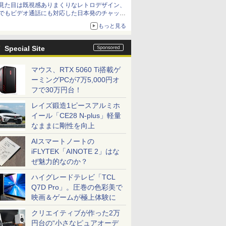
見た目は既視感ありまくりなレトロデザイン、
でもビデオ通話にも対応した日本発のチャット
アプリが登場【やじうまWatch】
もっと見る
Special Site
マウス、RTX 5060 Ti搭載ゲ
ーミングPCが7万5,000円オ
フで30万円台！
レイズ鍛造1ピースアルミホ
イール「CE28 N-plus」軽量
なままに剛性を向上
AIスマートノートの
iFLYTEK「AINOTE 2」はな
ぜ魅力的なのか？
ハイグレードテレビ「TCL
Q7D Pro」。圧巻の色彩美で
映画＆ゲームが極上体験に
クリエイティブが作った2万
円台の“小さなピュアオーデ