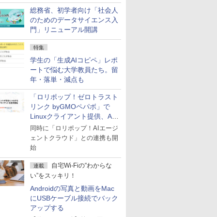
総務省、初学者向け「社会人
のためのデータサイエンス入
門」リニューアル開講
特集
学生の「生成AIコピペ」レポ
ートで悩む大学教員たち。留
年・落単・減点も
「ロリポップ！ゼロトラスト
リンク byGMOペパボ」で
Linuxクライアント提供、AI
エージェントの接続が容易に
同時に「ロリポップ！AIエージ
ェントクラウド」との連携も開
始
自宅Wi-Fiの“わからな
連載
い”をスッキリ！
Androidの写真と動画をMac
にUSBケーブル接続でバック
アップする