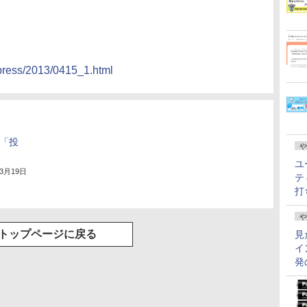
/press/2013/0415_1.html
が「投
や
ユ
年3月19日
テ
打
や
トップページに戻る
見
イ
発