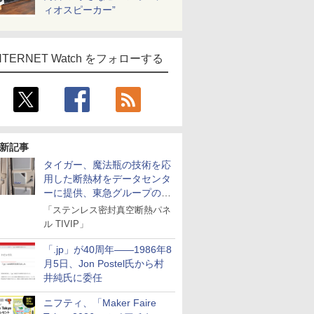
ィオスピーカー”
NTERNET Watch をフォローする
新記事
タイガー、魔法瓶の技術を応
用した断熱材をデータセンタ
ーに提供、東急グループの実
証実験で
「ステンレス密封真空断熱パネ
ル TIVIP」
「.jp」が40周年――1986年8
月5日、Jon Postel氏から村
井純氏に委任
ニフティ、「Maker Faire