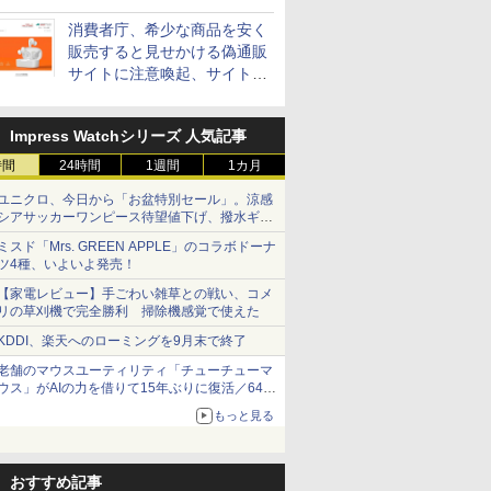
消費者庁、希少な商品を安く
販売すると見せかける偽通販
サイトに注意喚起、サイト名
とドメイン名を公表
Impress Watchシリーズ 人気記事
時間
24時間
1週間
1カ月
ユニクロ、今日から「お盆特別セール」。涼感
シアサッカーワンピース待望値下げ、撥水ギア
ショーツは1990円に
ミスド「Mrs. GREEN APPLE」のコラボドーナ
ツ4種、いよいよ発売！
【家電レビュー】手ごわい雑草との戦い、コメ
リの草刈機で完全勝利 掃除機感覚で使えた
KDDI、楽天へのローミングを9月末で終了
老舗のマウスユーティリティ「チューチューマ
ウス」がAIの力を借りて15年ぶりに復活／64bit
化、Windows 10/11、「Chrome」も走り回
もっと見る
る。復活記念で2026年末まで500円
おすすめ記事