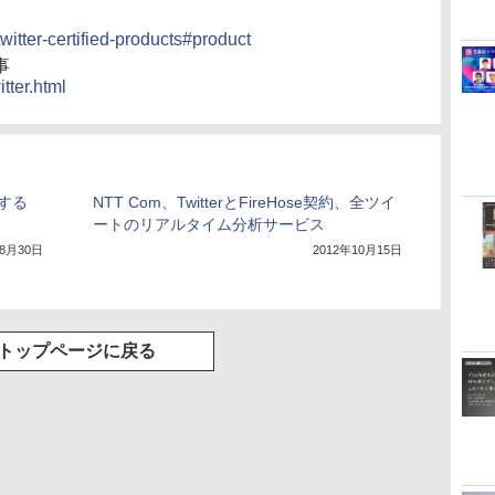
twitter-certified-products#product
事
itter.html
定する
NTT Com、TwitterとFireHose契約、全ツイ
ートのリアルタイム分析サービス
年8月30日
2012年10月15日
トップページに戻る