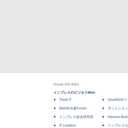
Group site links
インプレスのビジネスWeb
Think IT
SmartGri
Web担当者Forum
ネットショ
インプレス総合研究所
Impress Busi
IT Leaders
インプレス