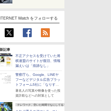
NTERNET Watch をフォローする
新記事
不正アクセスを受けていた将
棋連盟のサイトが復旧、情報
漏えいは「痕跡なし」
警察庁ら、Google、LINEヤ
フーなどデジタル広告プラッ
トフォーム5社に「なりすま
し詐欺広告」対策強化を要請
著名人の写真や映像を使った投
資詐欺などへの対策として
テレワーク、空いた時間でなにしてる？