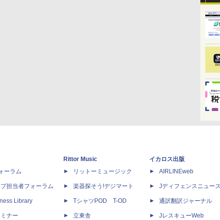
Rittor Music
イカロス出版
dフォーラム
リットーミュージック
AIRLINEweb
ップ担当者フォーラム
楽器探そう!デジマート
Jディフェンスニュー
ness Library
TシャツPOD T-OD
通訳翻訳ジャーナル
セミナー
立東舎
JレスキューWeb