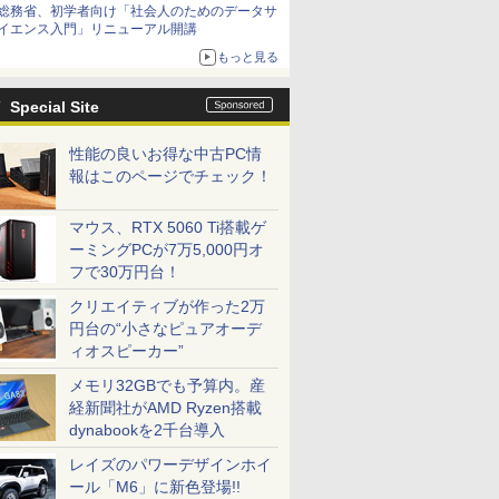
総務省、初学者向け「社会人のためのデータサ
イエンス入門」リニューアル開講
もっと見る
Special Site
性能の良いお得な中古PC情
報はこのページでチェック！
マウス、RTX 5060 Ti搭載ゲ
ーミングPCが7万5,000円オ
フで30万円台！
クリエイティブが作った2万
円台の“小さなピュアオーデ
ィオスピーカー”
メモリ32GBでも予算内。産
経新聞社がAMD Ryzen搭載
dynabookを2千台導入
レイズのパワーデザインホイ
ール「M6」に新色登場!!