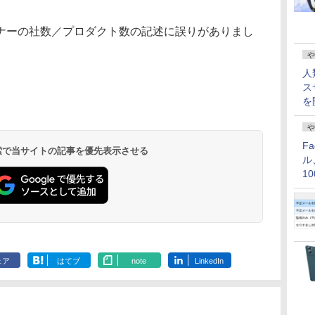
ーの社数／プロダクト数の記述に誤りがありまし
。
や
人
ス
を
や
F
 検索で当サイトの記事を優先表示させる
ル
1
価
ェア
はてブ
note
LinkedIn