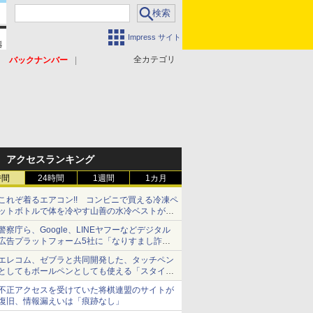
Impress サイト
全カテゴリ
バックナンバー
アクセスランキング
時間
24時間
1週間
1カ月
これぞ着るエアコン!! コンビニで買える冷凍ペ
ットボトルで体を冷やす山善の水冷ベストがロ
ードバイクにちょうどいい【ぼっち・ざ・ろー
警察庁ら、Google、LINEヤフーなどデジタル
ど！その14】【空いた時間でなにしてる？】
広告プラットフォーム5社に「なりすまし詐欺
広告」対策強化を要請 著名人の写真や映像を
エレコム、ゼブラと共同開発した、タッチペン
使った投資詐欺などへの対策として
としてもボールペンとしても使える「スタイラ
スツーウェイ」発売 iPadにも紙にも、持ち替
不正アクセスを受けていた将棋連盟のサイトが
えずに書き込める
復旧、情報漏えいは「痕跡なし」