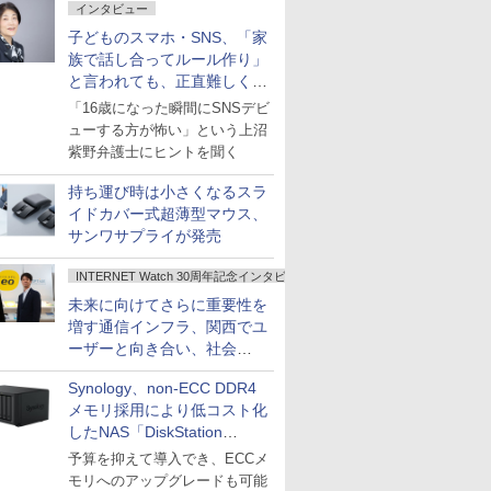
インタビュー
子どものスマホ・SNS、「家
族で話し合ってルール作り」
と言われても、正直難しくな
いですか？
「16歳になった瞬間にSNSデビ
ューする方が怖い」という上沼
紫野弁護士にヒントを聞く
持ち運び時は小さくなるスラ
イドカバー式超薄型マウス、
サンワサプライが発売
INTERNET Watch 30周年記念インタビュー
未来に向けてさらに重要性を
増す通信インフラ、関西でユ
ーザーと向き合い、社会
の“あたらしい”を起動し続け
Synology、non-ECC DDR4
る～オプテージ
メモリ採用により低コスト化
したNAS「DiskStation
neo+」シリーズ
予算を抑えて導入でき、ECCメ
モリへのアップグレードも可能