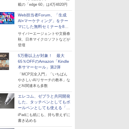
載の「edge 60」は4万4820円
Web担当者Forum、「生成
AI×マーケティング」をテー
マにした無料セミナーを8月
27日にオンライン開催
サイバーエージェントや文藝春
秋、日本マイクロソフトなどが
登壇
5万冊以上が対象！ 最大
65％OFFのAmazon「Kindle
本サマーセール」第2弾
「MCP完全入門」「いちばん
やさしいAIリサーチの教本」な
どAI関連本も多数
エレコム、ゼブラと共同開発
した、タッチペンとしてもボ
ールペンとしても使える「ス
タイラスツーウェイ」発売
iPadにも紙にも、持ち替えずに
書き込める