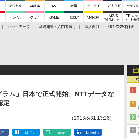
バックアップ
基礎知識・入門者向け
法人向け
情シス強化計画
1
プログラム」日本で正式開始、NTTデータな
認定
（2013/5/31 13:26）
ェア
はてブ
note
LinkedIn