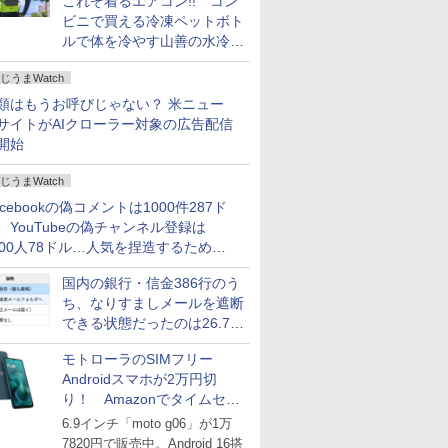
これぞ着るエアコン!! コン
ビニで買える冷凍ペットボト
ルで体を冷やす山善の水冷ベ
ストがロードバイクにちょう
じうまWatch
どいい【ぼっち・ざ・ろー
ど！その14】
類はもうお呼びじゃない？ 米ニュー
サイトがAIクローラー対象の広告配信
開始
じうまWatch
acebookの偽コメントは1000件287ド
、YouTubeの偽チャンネル登録は
000人78ドル…人気を捏造するための
格リストが公開中
国内の銀行・信金386行のう
ち、なりすましメールを遮断
できる状態だったのは26.7％
にとどまる～GMOブランド
モトローラのSIMフリー
セキュリティ調査
Androidスマホが2万円切
り！ Amazonでタイムセー
ル
6.9インチ「moto g06」が1万
7820円で販売中。Android 16搭