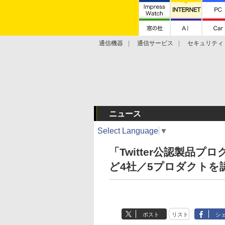
通信機器
通信サービス
セキュリティ
技術動向
ニュース
Select Language
▼
「Twitter公認製品
ど4社／5プロダクトを
ポスト
リスト
シ