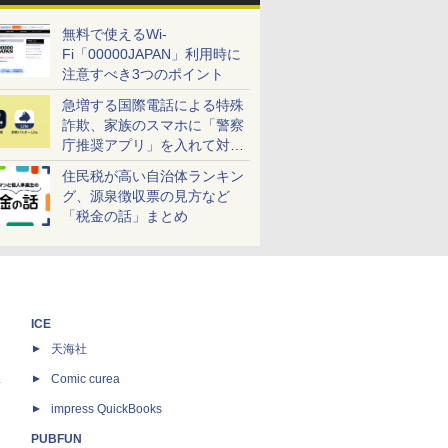
無料で使えるWi-
Fi「00000JAPAN」利用時に
注意すべき3つのポイント
急増する国際電話による特殊
詐欺、家族のスマホに「警察
庁推奨アプリ」を入れて対策
しよう！
住民税が高い自治体ランキン
グ、源泉徴収票の見方など
「税金の話」まとめ
ICE
天海社
ス
Comic curea
impress QuickBooks
PUBFUN