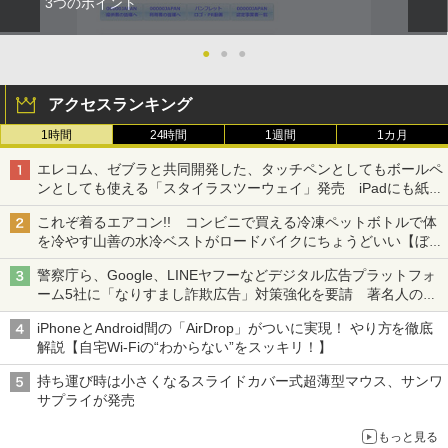
3つのポイント
●
●
●
アクセスランキング
1時間
24時間
1週間
1カ月
エレコム、ゼブラと共同開発した、タッチペンとしてもボールペ
ンとしても使える「スタイラスツーウェイ」発売 iPadにも紙に
も、持ち替えずに書き込める
これぞ着るエアコン!! コンビニで買える冷凍ペットボトルで体
を冷やす山善の水冷ベストがロードバイクにちょうどいい【ぼっ
ち・ざ・ろーど！その14】【空いた時間でなにしてる？】
警察庁ら、Google、LINEヤフーなどデジタル広告プラットフォ
ーム5社に「なりすまし詐欺広告」対策強化を要請 著名人の写
真や映像を使った投資詐欺などへの対策として
iPhoneとAndroid間の「AirDrop」がついに実現！ やり方を徹底
解説【自宅Wi-Fiの“わからない”をスッキリ！】
持ち運び時は小さくなるスライドカバー式超薄型マウス、サンワ
サプライが発売
もっと見る