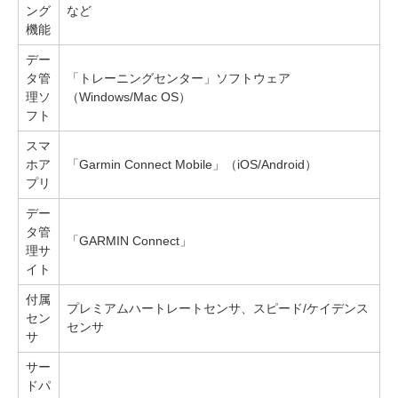
ング
など
機能
デー
タ管
「トレーニングセンター」ソフトウェア
理ソ
（Windows/Mac OS）
フト
スマ
ホア
「Garmin Connect Mobile」（iOS/Android）
プリ
デー
タ管
「GARMIN Connect」
理サ
イト
付属
プレミアムハートレートセンサ、スピード/ケイデンス
セン
センサ
サ
サー
ドパ