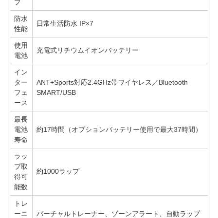
プ
防水
日常生活防水 IP×7
性能
使用
充電式リチウムイオンバッテリー
電池
イン
ター
ANT+Sports対応2.4GHz帯ワイヤレス／Bluetooth
フェ
SMART/USB
ース
最長
電池
約17時間（オプションバッテリー使用で最大37時間）
寿命
ラッ
プ取
約1000ラップ
得可
能数
トレ
ーニ
バーチャルトレーナー、ゾーンアラート、自動ラップ