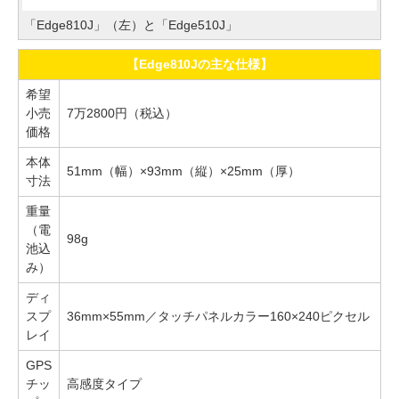
「Edge810J」（左）と「Edge510J」
【Edge810Jの主な仕様】
希望
小売
7万2800円（税込）
価格
本体
51mm（幅）×93mm（縦）×25mm（厚）
寸法
重量
（電
98g
池込
み）
ディ
スプ
36mm×55mm／タッチパネルカラー160×240ピクセル
レイ
GPS
チッ
高感度タイプ