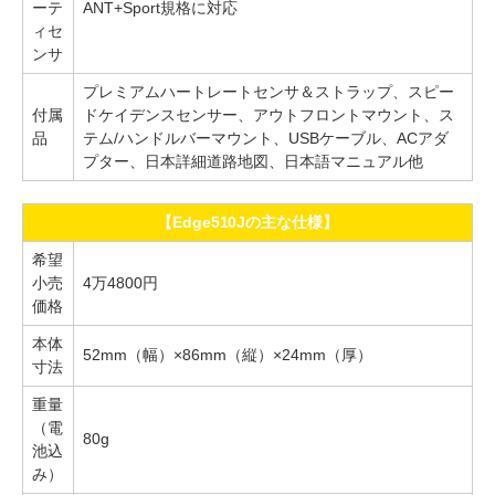
ーテ
ANT+Sport規格に対応
ィセ
ンサ
プレミアムハートレートセンサ＆ストラップ、スピー
付属
ドケイデンスセンサー、アウトフロントマウント、ス
品
テム/ハンドルバーマウント、USBケーブル、ACアダ
プター、日本詳細道路地図、日本語マニュアル他
【Edge510Jの主な仕様】
希望
小売
4万4800円
価格
本体
52mm（幅）×86mm（縦）×24mm（厚）
寸法
重量
（電
80g
池込
み）