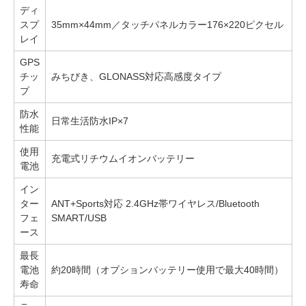
ディ
スプ
35mm×44mm／タッチパネルカラー176×220ピクセル
レイ
GPS
チッ
みちびき、GLONASS対応高感度タイプ
プ
防水
日常生活防水IP×7
性能
使用
充電式リチウムイオンバッテリー
電池
イン
ター
ANT+Sports対応 2.4GHz帯ワイヤレス/Bluetooth
フェ
SMART/USB
ース
最長
電池
約20時間（オプションバッテリー使用で最大40時間）
寿命