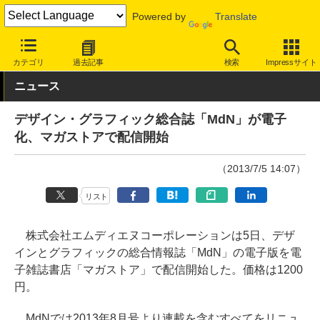
Powered by
Translate
INTERNET Watch
トピック
本・電子書籍
カテゴリ
過去記事
検索
Impressサイト
ニュース
デザイン・グラフィック総合誌「MdN」が電子
化、マガストアで配信開始
（2013/7/5 14:07）
リスト
株式会社エムディエヌコーポレーションは5日、デザ
インとグラフィックの総合情報誌「MdN」の電子版を電
子雑誌書店「マガストア」で配信開始した。価格は1200
円。
MdNでは2013年8月号より連載を含むすべてをリニュ