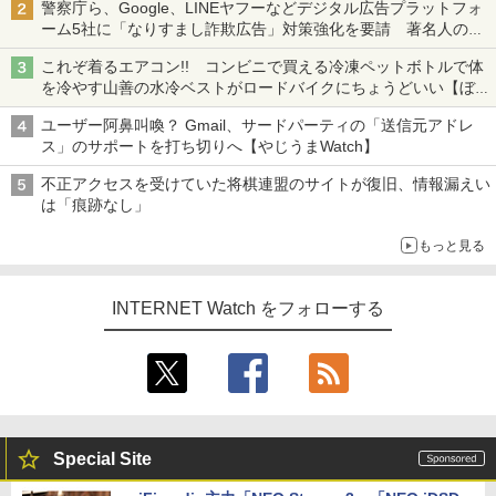
警察庁ら、Google、LINEヤフーなどデジタル広告プラットフォ
ーム5社に「なりすまし詐欺広告」対策強化を要請 著名人の写
真や映像を使った投資詐欺などへの対策として
これぞ着るエアコン!! コンビニで買える冷凍ペットボトルで体
を冷やす山善の水冷ベストがロードバイクにちょうどいい【ぼっ
ち・ざ・ろーど！その14】【空いた時間でなにしてる？】
ユーザー阿鼻叫喚？ Gmail、サードパーティの「送信元アドレ
ス」のサポートを打ち切りへ【やじうまWatch】
不正アクセスを受けていた将棋連盟のサイトが復旧、情報漏えい
は「痕跡なし」
もっと見る
INTERNET Watch をフォローする
Special Site