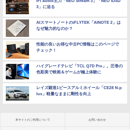
iFi audio主力「NEO Stream 3」「NEO iDSD
3」に迫る
AIスマートノートのiFLYTEK「AINOTE 2」は
なぜ魅力的なのか？
性能の良いお得な中古PC情報はこのページで
チェック！
ハイグレードテレビ「TCL Q7D Pro」。圧巻の
色彩美で映画＆ゲームが極上体験に
レイズ鍛造1ピースアルミホイール「CE28 N-p
lus」軽量なままに剛性を向上
本サイトのご利用について
お問い合わせ