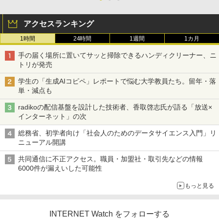
アクセスランキング
1時間
24時間
1週間
1カ月
手の届く場所に置いてサッと掃除できるハンディクリーナー、ニ
トリが発売
学生の「生成AIコピペ」レポートで悩む大学教員たち。留年・落
単・減点も
radikoの配信基盤を設計した技術者、香取啓志氏が語る「放送×
インターネット」の次
総務省、初学者向け「社会人のためのデータサイエンス入門」リ
ニューアル開講
共同通信に不正アクセス。職員・加盟社・取引先などの情報
6000件が漏えいした可能性
もっと見る
INTERNET Watch をフォローする