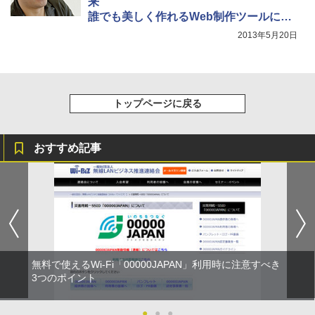
来
誰でも美しく作れるWeb制作ツールに迫
る
2013年5月20日
トップページに戻る
おすすめ記事
無料で使えるWi-Fi「00000JAPAN」利用時に注意すべき
3つのポイント
●
●
●