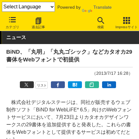
Powered by
Translate
INTERNET Watch
トピック
文字/フォント
カテゴリ
過去記事
検索
Impressサイト
ニュース
BiND、「丸明」「丸丸ゴシック」などカタオカ29
書体をWebフォントで初提供
（2013/7/17 16:28）
リスト
株式会社デジタルステージは、同社が販売するウェブ
制作ソフト「BiND for WebLiFE* 6.5」向けのWebフォン
トサービスにおいて、7月23日よりカタオカデザインワ
ークスの29書体を追加提供すると発表した。これらの書
体をWebフォントとして提供するサービスは初めてだと