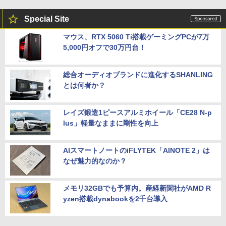
Special Site
マウス、RTX 5060 Ti搭載ゲーミングPCが7万
5,000円オフで30万円台！
総合オーディオブランドに進化するSHANLING
とは何者か？
レイズ鍛造1ピースアルミホイール「CE28 N-p
lus」軽量なままに剛性を向上
AIスマートノートのiFLYTEK「AINOTE 2」は
なぜ魅力的なのか？
メモリ32GBでも予算内。産経新聞社がAMD R
yzen搭載dynabookを2千台導入