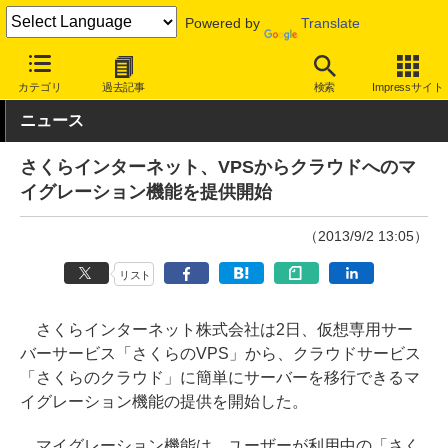
Powered by
Translate
INTERNET Watch
サービス/ソフト
サービス
レンタルサーバー/
カテゴリ
過去記事
検索
Impressサイト
ニュース
さくらインターネット、VPSからクラウドへのマ
イグレーション機能を提供開始
（2013/9/2 13:05）
リスト
さくらインターネット株式会社は2日、仮想専用サー
バーサービス「さくらのVPS」から、クラウドサービス
「さくらのクラウド」に簡単にサーバーを移行できるマ
イグレーション機能の提供を開始した。
マイグレーション機能は、ユーザーが利用中の「さく