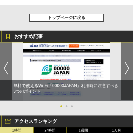
トップページに戻る
おすすめ記事
無料で使えるWi-Fi「00000JAPAN」利用時に注意すべき
3つのポイント
●
●
●
アクセスランキング
1時間
24時間
1週間
1カ月