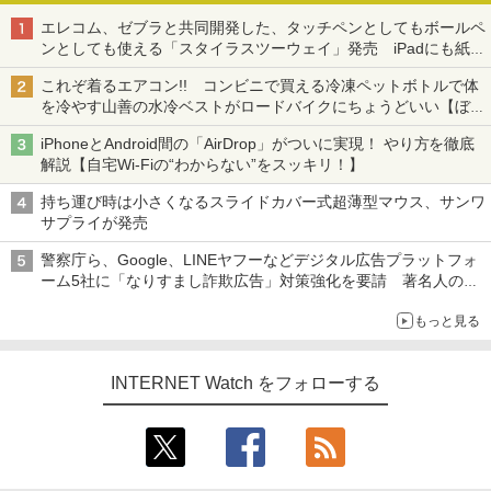
エレコム、ゼブラと共同開発した、タッチペンとしてもボールペ
ンとしても使える「スタイラスツーウェイ」発売 iPadにも紙に
も、持ち替えずに書き込める
これぞ着るエアコン!! コンビニで買える冷凍ペットボトルで体
を冷やす山善の水冷ベストがロードバイクにちょうどいい【ぼっ
ち・ざ・ろーど！その14】【空いた時間でなにしてる？】
iPhoneとAndroid間の「AirDrop」がついに実現！ やり方を徹底
解説【自宅Wi-Fiの“わからない”をスッキリ！】
持ち運び時は小さくなるスライドカバー式超薄型マウス、サンワ
サプライが発売
警察庁ら、Google、LINEヤフーなどデジタル広告プラットフォ
ーム5社に「なりすまし詐欺広告」対策強化を要請 著名人の写
真や映像を使った投資詐欺などへの対策として
もっと見る
INTERNET Watch をフォローする