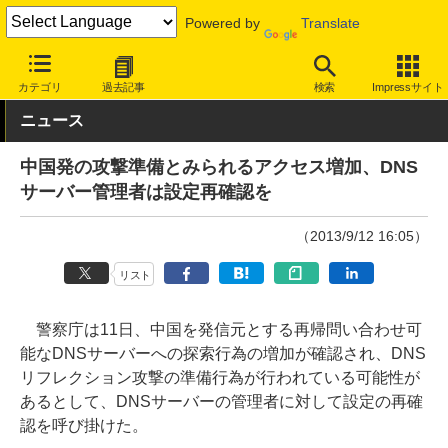
Powered by
Translate
INTERNET Watch
トピック
セキュリティ
その他
カテゴリ
過去記事
検索
Impressサイト
ニュース
中国発の攻撃準備とみられるアクセス増加、DNS
サーバー管理者は設定再確認を
（2013/9/12 16:05）
リスト
警察庁は11日、中国を発信元とする再帰問い合わせ可
能なDNSサーバーへの探索行為の増加が確認され、DNS
リフレクション攻撃の準備行為が行われている可能性が
あるとして、DNSサーバーの管理者に対して設定の再確
認を呼び掛けた。