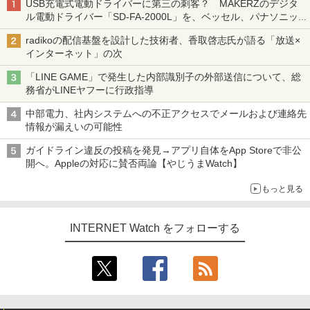
USB充電式電動ドライバーに第三の刺客？ MAKERZのデジタ
ル電動ドライバー「SD-FA-2000L」を、ベッセル、パナソニッ
クと比較してみた 【テレワークグッズ・ミニレビュー 第165
radikoの配信基盤を設計した技術者、香取啓志氏が語る「放送×
回】
インターネット」の次
「LINE GAME」で発生した内部識別子の外部送信について、総
務省がLINEヤフーに行政指導
中部電力、社内システムへの不正アクセスでメールおよび連絡先
情報が漏えいの可能性
ガイドライン違反の投稿を発見→アプリ自体をApp Storeで非公
開へ。Appleの対応に賛否両論【やじうまWatch】
もっと見る
INTERNET Watch をフォローする