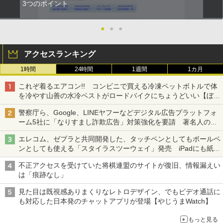
3つのポイント
●
●
●
アクセスランキング
1時間
24時間
1週間
1カ月
これぞ着るエアコン!! コンビニで買える冷凍ペットボトルで体
を冷やす山善の水冷ベストがロードバイクにちょうどいい【ぼっ
ち・ざ・ろーど！その14】【空いた時間でなにしてる？】
警察庁ら、Google、LINEヤフーなどデジタル広告プラットフォ
ーム5社に「なりすまし詐欺広告」対策強化を要請 著名人の写
真や映像を使った投資詐欺などへの対策として
エレコム、ゼブラと共同開発した、タッチペンとしてもボールペ
ンとしても使える「スタイラスツーウェイ」発売 iPadにも紙に
も、持ち替えずに書き込める
不正アクセスを受けていた将棋連盟のサイトが復旧、情報漏えい
は「痕跡なし」
見た目は既視感ありまくりなレトロデザイン、でもビデオ通話に
も対応した日本発のチャットアプリが登場【やじうまWatch】
もっと見る