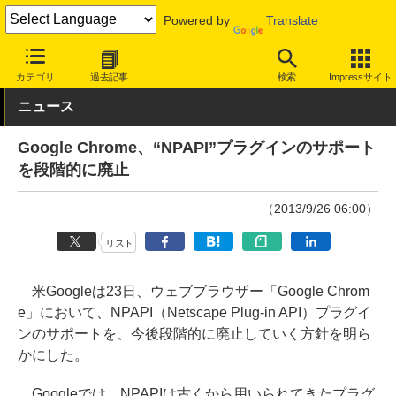
Powered by
Translate
INTERNET Watch
サービス/ソフト
ソフトウェア
PCアプリ
カテゴリ
過去記事
検索
Impressサイト
ニュース
Google Chrome、“NPAPI”プラグインのサポート
を段階的に廃止
（2013/9/26 06:00）
リスト
米Googleは23日、ウェブブラウザー「Google Chrom
e」において、NPAPI（Netscape Plug-in API）プラグイ
ンのサポートを、今後段階的に廃止していく方針を明ら
かにした。
Googleでは、NPAPIは古くから用いられてきたプラグ