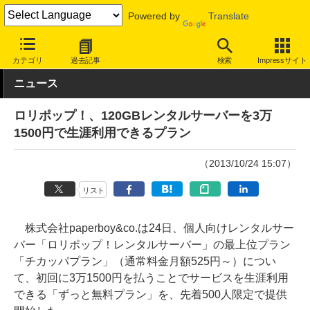
Powered by
Translate
INTERNET Watch
サービス/ソフト
サービス
レンタルサーバー/
カテゴリ
過去記事
検索
Impressサイト
ニュース
ロリポップ！、120GBレンタルサーバーを3万
1500円で生涯利用できるプラン
（2013/10/24 15:07）
リスト
株式会社paperboy&co.は24日、個人向けレンタルサー
バー「ロリポップ！レンタルサーバー」の最上位プラン
「チカッパプラン」（通常料金月額525円～）につい
て、初回に3万1500円を払うことでサービスを生涯利用
できる「ずっと無料プラン」を、先着500人限定で提供