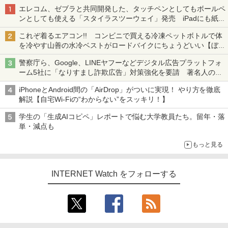
エレコム、ゼブラと共同開発した、タッチペンとしてもボールペ
ンとしても使える「スタイラスツーウェイ」発売 iPadにも紙に
も、持ち替えずに書き込める
これぞ着るエアコン!! コンビニで買える冷凍ペットボトルで体
を冷やす山善の水冷ベストがロードバイクにちょうどいい【ぼっ
ち・ざ・ろーど！その14】【空いた時間でなにしてる？】
警察庁ら、Google、LINEヤフーなどデジタル広告プラットフォ
ーム5社に「なりすまし詐欺広告」対策強化を要請 著名人の写
真や映像を使った投資詐欺などへの対策として
iPhoneとAndroid間の「AirDrop」がついに実現！ やり方を徹底
解説【自宅Wi-Fiの“わからない”をスッキリ！】
学生の「生成AIコピペ」レポートで悩む大学教員たち。留年・落
単・減点も
もっと見る
INTERNET Watch をフォローする