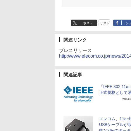
ポスト
リスト
シ
関連リンク
プレスリリース
http://www.elecom.co.jp/news/201
関連記事
「IEEE 802.11
正式規格として
201
エレコム、11ac
USBケーブルが
能な26gのポー