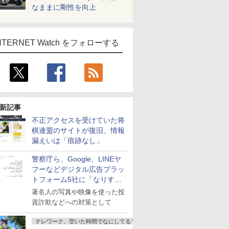
なままに剛性を向上
NTERNET Watch をフォローする
新記事
不正アクセスを受けていた将
棋連盟のサイトが復旧、情報
漏えいは「痕跡なし」
警察庁ら、Google、LINEヤ
フーなどデジタル広告プラッ
トフォーム5社に「なりすま
し詐欺広告」対策強化を要請
著名人の写真や映像を使った投
資詐欺などへの対策として
テレワーク、空いた時間でなにしてる？