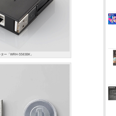
ー「WRH-S583BK」