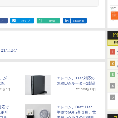
ェア
はてブ
note
LinkedIn
1
401/11ac/
ac」が
エレコム、11ac対応の
承認
無線LANルーター2製品
4年1月8日
2013年8月21日
対応で
エレコム、Draft 11ac
収納可
準拠で5GHz帯専用、世
タブル
界最小クラスのUSB無