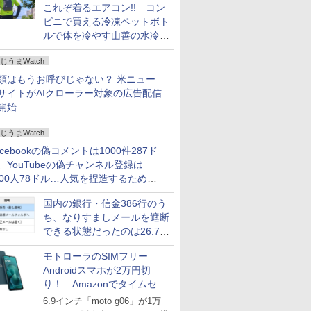
これぞ着るエアコン!! コン
ビニで買える冷凍ペットボト
ルで体を冷やす山善の水冷ベ
ストがロードバイクにちょう
じうまWatch
どいい【ぼっち・ざ・ろー
ど！その14】
類はもうお呼びじゃない？ 米ニュー
サイトがAIクローラー対象の広告配信
開始
じうまWatch
acebookの偽コメントは1000件287ド
、YouTubeの偽チャンネル登録は
000人78ドル…人気を捏造するための
格リストが公開中
国内の銀行・信金386行のう
ち、なりすましメールを遮断
できる状態だったのは26.7％
にとどまる～GMOブランド
モトローラのSIMフリー
セキュリティ調査
Androidスマホが2万円切
り！ Amazonでタイムセー
ル
6.9インチ「moto g06」が1万