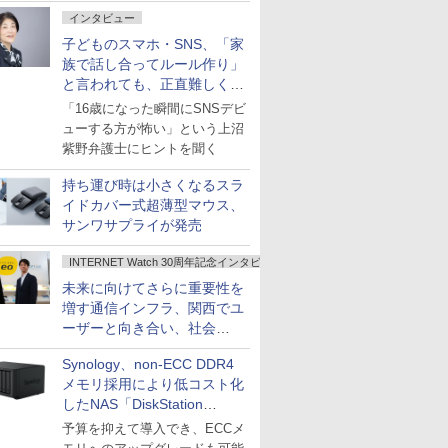
インタビュー
子どものスマホ・SNS、「家
族で話し合ってルール作り」
と言われても、正直難しくな
いですか？
「16歳になった瞬間にSNSデビ
ューする方が怖い」という上沼
紫野弁護士にヒントを聞く
持ち運び時は小さくなるスラ
イドカバー式超薄型マウス、
サンワサプライが発売
INTERNET Watch 30周年記念インタビュー
未来に向けてさらに重要性を
増す通信インフラ、関西でユ
ーザーと向き合い、社会
の“あたらしい”を起動し続け
Synology、non-ECC DDR4
る～オプテージ
メモリ採用により低コスト化
したNAS「DiskStation
neo+」シリーズ
予算を抑えて導入でき、ECCメ