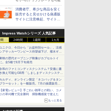
モリへのアップグレードも可能
消費者庁、希少な商品を安く
販売すると見せかける偽通販
サイトに注意喚起、サイト名
とドメイン名を公表
Impress Watchシリーズ 人気記事
時間
24時間
1週間
1カ月
ユニクロ、今日から「お盆特別セール」。涼感
シアサッカーワンピース待望値下げ、撥水ギア
ショーツは1990円に
東映の歴代オープニング映像がカプセルトイ
に。全5種で8月下旬発売
令和のファミコンディスクシステム？安価に書
き換え可能なGB用「しましまディスクシステ
ム」
カルディ、オンライン限定「ネコバッグ＆タン
ブラーセット」を一般販売。7月の抽選販売の
当選無効分
【家電レビュー】手ごわい雑草との戦い、コメ
リの草刈機で完全勝利 掃除機感覚で使えた
もっと見る