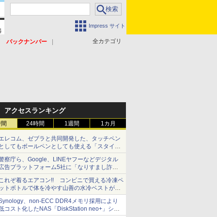
Impress サイト
全カテゴリ
バックナンバー
アクセスランキング
時間
24時間
1週間
1カ月
エレコム、ゼブラと共同開発した、タッチペン
としてもボールペンとしても使える「スタイラ
スツーウェイ」発売 iPadにも紙にも、持ち替
警察庁ら、Google、LINEヤフーなどデジタル
えずに書き込める
広告プラットフォーム5社に「なりすまし詐欺
広告」対策強化を要請 著名人の写真や映像を
これぞ着るエアコン!! コンビニで買える冷凍ペ
使った投資詐欺などへの対策として
ットボトルで体を冷やす山善の水冷ベストがロ
ードバイクにちょうどいい【ぼっち・ざ・ろー
Synology、non-ECC DDR4メモリ採用により
ど！その14】【空いた時間でなにしてる？】
低コスト化したNAS「DiskStation neo+」シリ
ーズ 予算を抑えて導入でき、ECCメモリへの