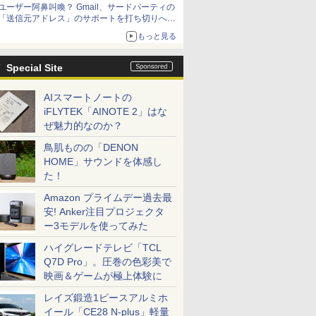
ユーザー阿鼻叫喚？ Gmail、サードパーティの
アップグレードも可能
「送信元アドレス」のサポートを打ち切りへ
【やじうまWatch】
もっと見る
Special Site
AIスマートノートの
iFLYTEK「AINOTE 2」はな
ぜ魅力的なのか？
鳥肌ものの「DENON
HOME」サウンドを体感し
た！
Amazon プライムデー過去最
安! Anker注目プロジェクタ
ー3モデルを使ってみた
ハイグレードテレビ「TCL
Q7D Pro」。圧巻の色彩美で
映画＆ゲームが極上体験に
レイズ鍛造1ピースアルミホ
イール「CE28 N-plus」軽量