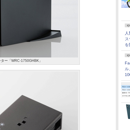
や
人
ス
を
や
ー「WRC-1750GHBK」
F
ル
1
価