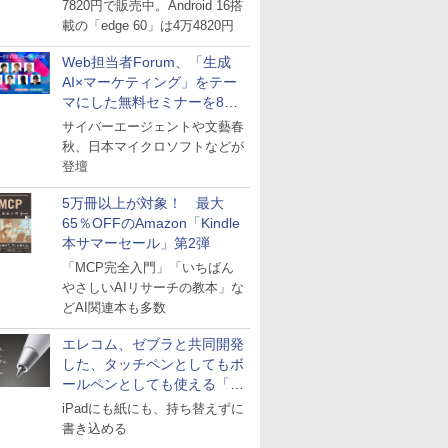
7820円で販売中。Android 16搭
載の「edge 60」は4万4820円
Web担当者Forum、「生成
AI×マーケティング」をテー
マにした無料セミナーを8月
27日にオンライン開催
サイバーエージェントや文藝春
秋、日本マイクロソフトなどが
登壇
5万冊以上が対象！ 最大
65％OFFのAmazon「Kindle
本サマーセール」第2弾
「MCP完全入門」「いちばん
やさしいAIリサーチの教本」な
どAI関連本も多数
エレコム、ゼブラと共同開発
した、タッチペンとしてもボ
ールペンとしても使える「ス
タイラスツーウェイ」発売
iPadにも紙にも、持ち替えずに
書き込める