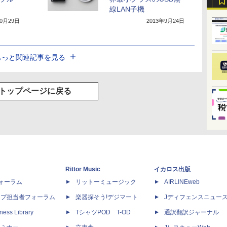
線LAN子機
10月29日
2013年9月24日
もっと関連記事を見る
トップページに戻る
Rittor Music
イカロス出版
dフォーラム
リットーミュージック
AIRLINEweb
ップ担当者フォーラム
楽器探そう!デジマート
Jディフェンスニュー
ness Library
TシャツPOD T-OD
通訳翻訳ジャーナル