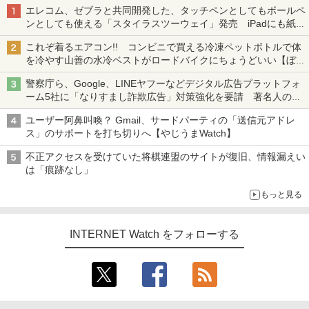
エレコム、ゼブラと共同開発した、タッチペンとしてもボールペ
ンとしても使える「スタイラスツーウェイ」発売 iPadにも紙に
も、持ち替えずに書き込める
これぞ着るエアコン!! コンビニで買える冷凍ペットボトルで体
を冷やす山善の水冷ベストがロードバイクにちょうどいい【ぼっ
ち・ざ・ろーど！その14】【空いた時間でなにしてる？】
警察庁ら、Google、LINEヤフーなどデジタル広告プラットフォ
ーム5社に「なりすまし詐欺広告」対策強化を要請 著名人の写
真や映像を使った投資詐欺などへの対策として
ユーザー阿鼻叫喚？ Gmail、サードパーティの「送信元アドレ
ス」のサポートを打ち切りへ【やじうまWatch】
不正アクセスを受けていた将棋連盟のサイトが復旧、情報漏えい
は「痕跡なし」
もっと見る
INTERNET Watch をフォローする