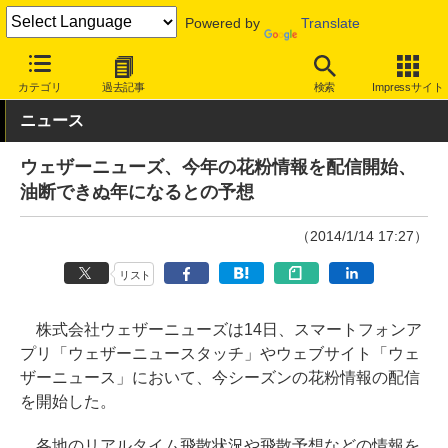
Powered by
Translate
INTERNET Watch
サービス/ソフト
サービス
ニュース/生活
カテゴリ
過去記事
検索
Impressサイト
ニュース
ウェザーニューズ、今年の花粉情報を配信開始、
油断できぬ年になるとの予想
（2014/1/14 17:27）
リスト
株式会社ウェザーニューズは14日、スマートフォンア
プリ「ウェザーニュースタッチ」やウェブサイト「ウェ
ザーニュース」において、今シーズンの花粉情報の配信
を開始した。
各地のリアルタイム飛散状況や飛散予想などの情報を