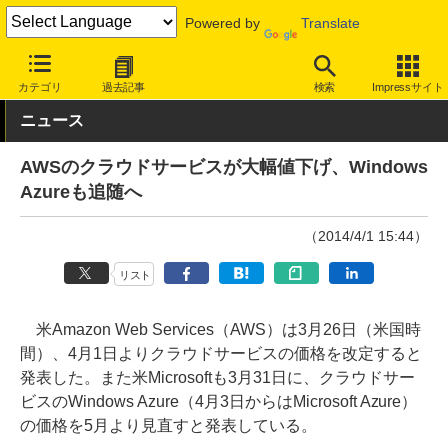
Powered by
Translate
INTERNET Watch
サービス/ソフト
サービス
レンタルサーバー/
カテゴリ
過去記事
検索
Impressサイト
ニュース
AWSのクラウドサービスが大幅値下げ、Windows
Azureも追随へ
（2014/4/1 15:44）
リスト
米Amazon Web Services（AWS）は3月26日（米国時
間）、4月1日よりクラウドサービスの価格を改定すると
発表した。また米Microsoftも3月31日に、クラウドサー
ビスのWindows Azure（4月3日からはMicrosoft Azure）
の価格を5月より見直すと発表している。