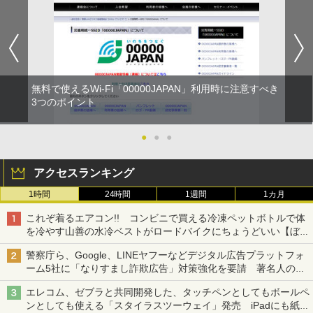
無料で使えるWi-Fi「00000JAPAN」利用時に注意すべき
3つのポイント
●
●
●
アクセスランキング
1時間
24時間
1週間
1カ月
これぞ着るエアコン!! コンビニで買える冷凍ペットボトルで体
を冷やす山善の水冷ベストがロードバイクにちょうどいい【ぼっ
ち・ざ・ろーど！その14】【空いた時間でなにしてる？】
警察庁ら、Google、LINEヤフーなどデジタル広告プラットフォ
ーム5社に「なりすまし詐欺広告」対策強化を要請 著名人の写
真や映像を使った投資詐欺などへの対策として
エレコム、ゼブラと共同開発した、タッチペンとしてもボールペ
ンとしても使える「スタイラスツーウェイ」発売 iPadにも紙に