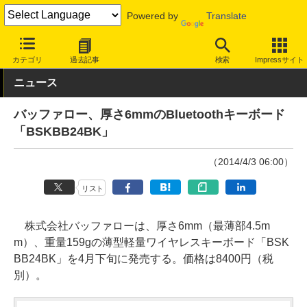
Powered by
Translate
INTERNET Watch
ハードウェア
周辺機器
カテゴリ
過去記事
検索
Impressサイト
ニュース
バッファロー、厚さ6mmのBluetoothキーボード
「BSKBB24BK」
（2014/4/3 06:00）
リスト
株式会社バッファローは、厚さ6mm（最薄部4.5m
m）、重量159gの薄型軽量ワイヤレスキーボード「BSK
BB24BK」を4月下旬に発売する。価格は8400円（税
別）。