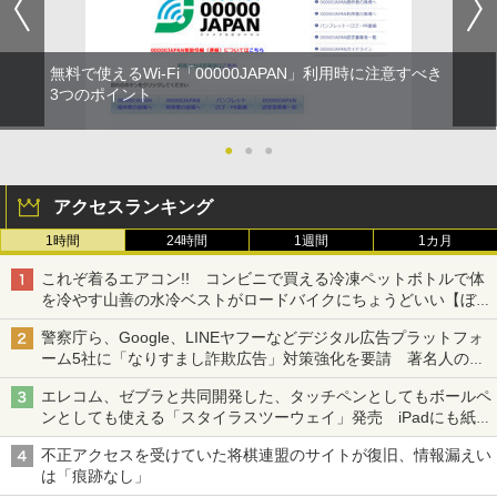
無料で使えるWi-Fi「00000JAPAN」利用時に注意すべき
3つのポイント
●
●
●
アクセスランキング
1時間
24時間
1週間
1カ月
これぞ着るエアコン!! コンビニで買える冷凍ペットボトルで体
を冷やす山善の水冷ベストがロードバイクにちょうどいい【ぼっ
ち・ざ・ろーど！その14】【空いた時間でなにしてる？】
警察庁ら、Google、LINEヤフーなどデジタル広告プラットフォ
ーム5社に「なりすまし詐欺広告」対策強化を要請 著名人の写
真や映像を使った投資詐欺などへの対策として
エレコム、ゼブラと共同開発した、タッチペンとしてもボールペ
ンとしても使える「スタイラスツーウェイ」発売 iPadにも紙に
も、持ち替えずに書き込める
不正アクセスを受けていた将棋連盟のサイトが復旧、情報漏えい
は「痕跡なし」