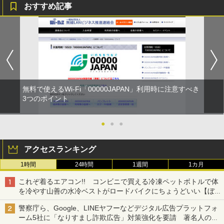
おすすめ記事
無料で使えるWi-Fi「00000JAPAN」利用時に注意すべき
3つのポイント
●
●
●
アクセスランキング
1時間
24時間
1週間
1カ月
これぞ着るエアコン!! コンビニで買える冷凍ペットボトルで体
を冷やす山善の水冷ベストがロードバイクにちょうどいい【ぼっ
ち・ざ・ろーど！その14】【空いた時間でなにしてる？】
警察庁ら、Google、LINEヤフーなどデジタル広告プラットフォ
ーム5社に「なりすまし詐欺広告」対策強化を要請 著名人の写