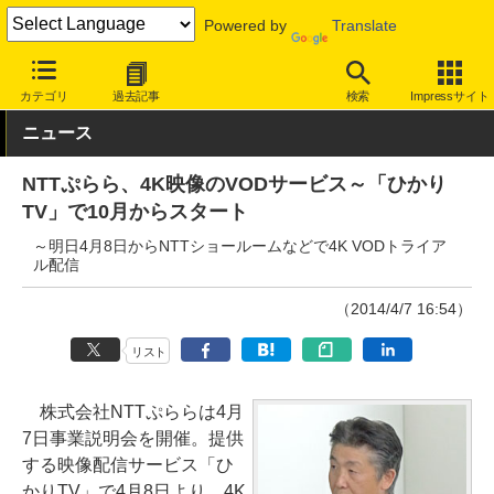
Powered by
Translate
INTERNET Watch
サービス/ソフト
サービス
画像/動画
カテゴリ
過去記事
検索
Impressサイト
ニュース
NTTぷらら、4K映像のVODサービス～「ひかり
TV」で10月からスタート
～明日4月8日からNTTショールームなどで4K VODトライア
ル配信
（2014/4/7 16:54）
リスト
株式会社NTTぷららは4月
7日事業説明会を開催。提供
する映像配信サービス「ひ
かりTV」で4月8日より、4K