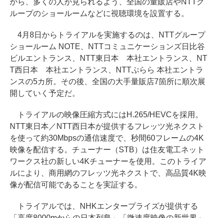
から、多くの人が見られるよう、全国の量販店やNTTグ
ループのショールームなどに視聴環境を設置する。
4月8日からトライアルを実施するのは、NTTグループ
ショールーム NOTE、NTTコミュニケーションズ日比谷
ビルエントランス、NTT東日本 本社エントランス、NT
T西日本 本社エントランス、NTTぷらら 本社エントラ
ンスの5カ所。その後、全国の大手量販店7箇所に順次展
開していく予定だ。
トライアルの映像圧縮方式にはH.265/HEVCを採用。
NTT東日本／NTT西日本が提供するフレッツ光ネクスト
を使って約30Mbpsの通信速度で、秒間60フレームの4K
映像を配信する。チューナー（STB）は住友電工ネット
ワークス社の新しい4Kチューナーを使用。このトライア
ルにより、商用網のフレッツ光ネクストで、高品質4K映
像が配信可能であることを実証する。
トライアルでは、NHKエンタープライズが提供する
「高度8000mからの日本列島」「微速度映像の新世界」