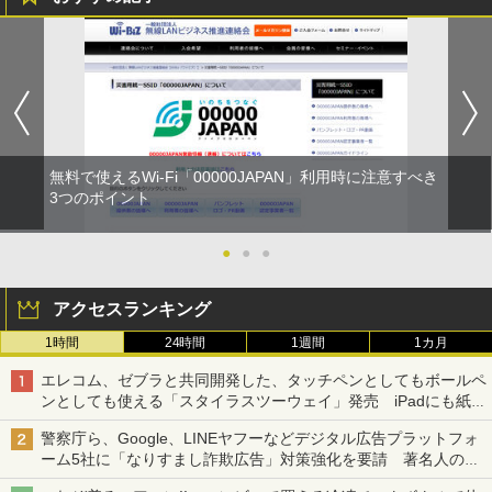
無料で使えるWi-Fi「00000JAPAN」利用時に注意すべき
3つのポイント
●
●
●
アクセスランキング
1時間
24時間
1週間
1カ月
エレコム、ゼブラと共同開発した、タッチペンとしてもボールペ
ンとしても使える「スタイラスツーウェイ」発売 iPadにも紙に
も、持ち替えずに書き込める
警察庁ら、Google、LINEヤフーなどデジタル広告プラットフォ
ーム5社に「なりすまし詐欺広告」対策強化を要請 著名人の写
真や映像を使った投資詐欺などへの対策として