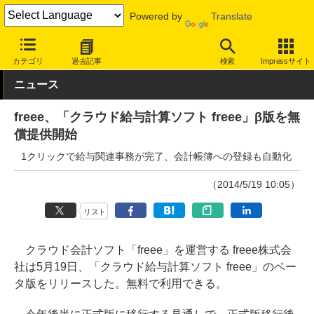
Powered by
Translate
INTERNET Watch
サービス/ソフト
ソフトウェア
会計・業務ソ
カテゴリ
過去記事
検索
Impressサイト
ニュース
freee、「クラウド給与計算ソフト freee」β版を無
償提供開始
1クリックで給与関連事務が完了、会計帳簿への登録も自動化
（2014/5/19 10:05）
リスト
クラウド会計ソフト「freee」を運営する freee株式会
社は5月19日、「クラウド給与計算ソフト freee」のベー
タ版をリリースした。無料で利用できる。