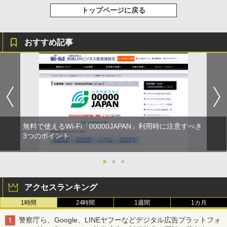
トップページに戻る
おすすめ記事
無料で使えるWi-Fi「00000JAPAN」利用時に注意すべき
3つのポイント
●
●
●
アクセスランキング
1時間
24時間
1週間
1カ月
警察庁ら、Google、LINEヤフーなどデジタル広告プラットフォ