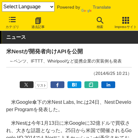
Powered by
Translate
INTERNET Watch
サービス/ソフト
ソフトウェア
API
カテゴリ
過去記事
検索
Impressサイト
ニュース
米Nestが開発者向けAPIを公開
～ベンツ、IFTTT、Whirlpoolなど提携企業の実装例も発表
（2014/6/25 10:21）
リスト
米Google傘下の米Nest Labs, Inc.は24日、Nest Develo
per Programを発表した。
米Nestは今年1月13日に米Googleに32億ドルで買収さ
れ、大きな話題となった。25日から米国で開催されるGo
ogle I/O 2014でもNestによるセッションが予定されてお