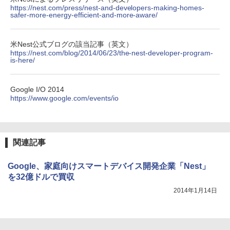
https://nest.com/press/nest-and-developers-making-homes-
safer-more-energy-efficient-and-more-aware/
米Nest公式ブログの該当記事（英文）
https://nest.com/blog/2014/06/23/the-nest-developer-program-
is-here/
Google I/O 2014
https://www.google.com/events/io
関連記事
Google、家庭向けスマートデバイス開発企業「Nest」
を32億ドルで買収
2014年1月14日