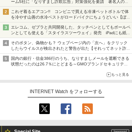
ーム5社に「なりすまし詐欺広告」対策強化を要請 著名人の写
真や映像を使った投資詐欺などへの対策として
これぞ着るエアコン!! コンビニで買える冷凍ペットボトルで体
を冷やす山善の水冷ベストがロードバイクにちょうどいい【ぼっ
ち・ざ・ろーど！その14】【空いた時間でなにしてる？】
エレコム、ゼブラと共同開発した、タッチペンとしてもボールペ
ンとしても使える「スタイラスツーウェイ」発売 iPadにも紙に
も、持ち替えずに書き込める
そのボタン、偽物かも？ ウェブページ内の「次へ」をクリック
したらウイルスが検出されたと警告が出た【それってネット詐欺
ですよ！】
国内の銀行・信金386行のうち、なりすましメールを遮断できる
状態だったのは26.7％にとどまる～GMOブランドセキュリティ
調査
もっと見る
INTERNET Watch をフォローする
Special Site