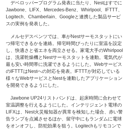
デベロッパープログラム発表に当たり、Nestはすでに
Jawbone、LIFX、Mercedes-Benz、Whirlpool、IFTTT、
Logitech、Chamberlain、Googleと連携した製品サービ
スの実例を発表した。
メルセデスベンツでは、車がNestサーモスタットにい
つ帰宅できるかを連絡。帰宅時間ぴったりに室温を設定
し、快適さと省エネを両立させる。家電大手のWhirlpool
は、洗濯乾燥機とNestサーモスタットを連動。電気代が
最も安い時間帯に洗濯できるようにした。Webサービス
のIFTTTはNestへの対応を発表。IFTTTが対応している
様々なWebサービスとNestを連動したアプリケーション
を開発できるようにした。
Jawbone UP24リストバンドは、起床時間に合わせて
室温調整を行えるようにした。インテリジェント電球の
LIFXは、Nest火災報知器が異常を検知した場合、赤い警
告ランプを点滅させるほか、留守中にもランダムに電球
をオンオフし、防犯効果を狙う。Logitechもリモコンで