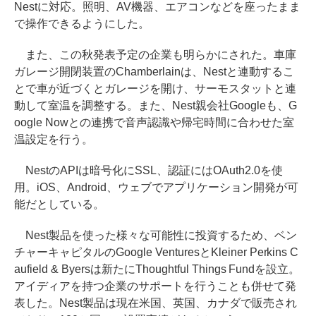
Nestに対応。照明、AV機器、エアコンなどを座ったまま
で操作できるようにした。
また、この秋発表予定の企業も明らかにされた。車庫
ガレージ開閉装置のChamberlainは、Nestと連動するこ
とで車が近づくとガレージを開け、サーモスタットと連
動して室温を調整する。また、Nest親会社Googleも、G
oogle Nowとの連携で音声認識や帰宅時間に合わせた室
温設定を行う。
NestのAPIは暗号化にSSL、認証にはOAuth2.0を使
用。iOS、Android、ウェブでアプリケーション開発が可
能だとしている。
Nest製品を使った様々な可能性に投資するため、ベン
チャーキャピタルのGoogle VenturesとKleiner Perkins C
aufield & Byersは新たにThoughtful Things Fundを設立。
アイディアを持つ企業のサポートを行うことも併せて発
表した。Nest製品は現在米国、英国、カナダで販売され