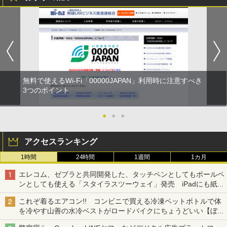
無料で使えるWi-Fi「00000JAPAN」利用時に注意すべき
3つのポイント
●
●
●
アクセスランキング
1時間
24時間
1週間
1カ月
エレコム、ゼブラと共同開発した、タッチペンとしてもボールペ
ンとしても使える「スタイラスツーウェイ」発売 iPadにも紙に
も、持ち替えずに書き込める
これぞ着るエアコン!! コンビニで買える冷凍ペットボトルで体
を冷やす山善の水冷ベストがロードバイクにちょうどいい【ぼっ
ち・ざ・ろーど！その14】【空いた時間でなにしてる？】