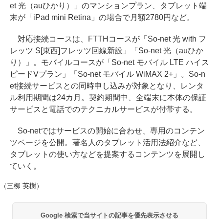
et 光（auひかり）」のマンションプラン、タブレット端
末が「iPad mini Retina」の場合で月額2780円など。
対応接続コースは、FTTHコースが「So-net 光 with フ
レッツ S[東西]フレッツ回線新設」「So-net 光（auひか
り）」。モバイルコースが「So-net モバイル LTE ハイス
ピードVプラン」「So-net モバイル WiMAX 2+」。So-n
et接続サービスとの同時申し込みが対象となり、レンタ
ル利用期間は24カ月。契約期間中、全端末に本体の保証
サービスと電話でのテクニカルサービスが付帯する。
So-netではサービスの開始に合わせ、専用のコンテン
ツページを公開。著名人のタブレット活用法紹介など、
タブレットの使い方などを提案するコンテンツを展開し
ていく。
（三柳 英樹）
Google 検索で当サイトの記事を優先表示させる