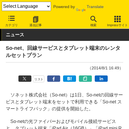
Powered by
Translate
INTERNET Watch
サービス/ソフト
通信
携帯回線
カテゴリ
過去記事
検索
Impressサイト
ニュース
So-net、回線サービスとタブレット端末のレンタ
ルセットプラン
（2014/8/1 16:49）
リスト
ソネット株式会社（So-net）は1日、So-netの回線サー
ビスとタブレット端末をセットで利用できる「So-net ス
マートライフパック」の提供を開始した。
So-netの光ファイバーおよびモバイル接続サービス
と、タブレット端末「iPad Air（16GB）」「iPad mini R