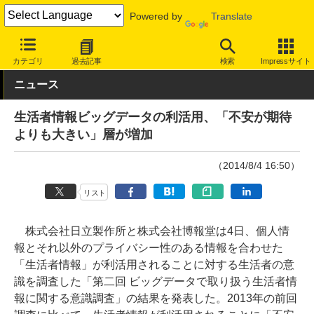
Powered by
Translate
INTERNET Watch
トピック
業界動向
調査
カテゴリ
過去記事
検索
Impressサイト
ニュース
生活者情報ビッグデータの利活用、「不安が期待
よりも大きい」層が増加
（2014/8/4 16:50）
リスト
株式会社日立製作所と株式会社博報堂は4日、個人情
報とそれ以外のプライバシー性のある情報を合わせた
「生活者情報」が利活用されることに対する生活者の意
識を調査した「第二回 ビッグデータで取り扱う生活者情
報に関する意識調査」の結果を発表した。2013年の前回