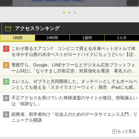
●
●
●
アクセスランキング
1時間
24時間
1週間
1カ月
これぞ着るエアコン!! コンビニで買える冷凍ペットボトルで体
を冷やす山善の水冷ベストがロードバイクにちょうどいい【ぼっ
ち・ざ・ろーど！その14】【空いた時間でなにしてる？】
警察庁ら、Google、LINEヤフーなどデジタル広告プラットフォ
ーム5社に「なりすまし詐欺広告」対策強化を要請 著名人の写
真や映像を使った投資詐欺などへの対策として
エレコム、ゼブラと共同開発した、タッチペンとしてもボールペ
ンとしても使える「スタイラスツーウェイ」発売 iPadにも紙に
も、持ち替えずに書き込める
不正アクセスを受けていた将棋連盟のサイトが復旧、情報漏えい
は「痕跡なし」
総務省、初学者向け「社会人のためのデータサイエンス入門」リ
ニューアル開講
もっと見る