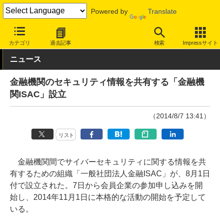
Powered by
Translate
INTERNET Watch
トピック
セキュリティ
その他
カテゴリ
過去記事
検索
Impressサイト
ニュース
金融機関のセキュリティ情報を共有する「金融機
関ISAC」設立
（2014/8/7 13:41）
リスト
金融機関間でサイバーセキュリティに関する情報を共
有するための組織「一般社団法人金融ISAC」が、8月1日
付で設立された。7日から会員企業の参加申し込みを開
始し、2014年11月1日に本格的な活動の開始を予定して
いる。