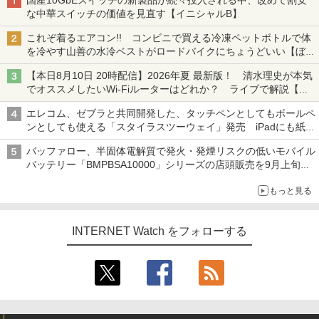
国産10GbEスイッチの新製品が続々投入される中、改めて割安
な中華スイッチの価値を見直す【イニシャルB】
これぞ着るエアコン!! コンビニで買える冷凍ペットボトルで体
を冷やす山善の水冷ベストがロードバイクにちょうどいい【ぼっ
ち・ざ・ろーど！その14】【空いた時間でなにしてる？】
【本日8月10日 20時配信】2026年夏 最新版！ 清水理史が本気
でオススメしたいWi-Fiルーターはどれか？ ライブで解説【清
水理史の「イニシャルB」チャンネル】
エレコム、ゼブラと共同開発した、タッチペンとしてもボールペ
ンとしても使える「スタイラスツーウェイ」発売 iPadにも紙に
も、持ち替えずに書き込める
バッファロー、半固体電解質で発火・発煙リスクの低いモバイル
バッテリー「BMPBSA10000」シリーズの店頭販売を9月上旬に
開始
もっと見る
INTERNET Watch をフォローする