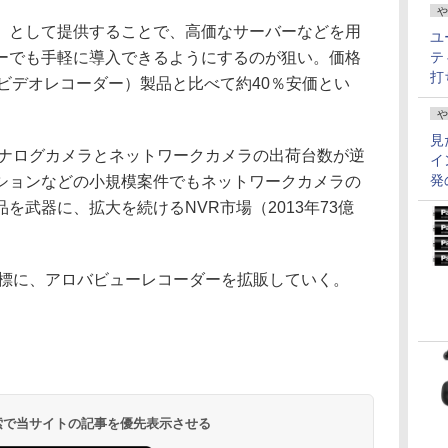
や
として提供することで、高価なサーバーなどを用
ユ
ーでも手軽に導入できるようにするのが狙い。価格
テ
打
ビデオレコーダー）製品と比べて約40％安価とい
や
見
アナログカメラとネットワークカメラの出荷台数が逆
イ
発
ションなどの小規模案件でもネットワークカメラの
を武器に、拡大を続けるNVR市場（2013年73億
目標に、アロバビューレコーダーを拡販していく。
 検索で当サイトの記事を優先表示させる