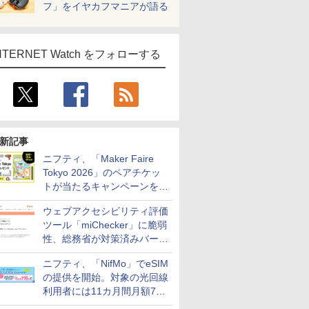
フ」をイヤカフマニアが語る
NTERNET Watch をフォローする
新記事
ニフティ、「Maker Faire
Tokyo 2026」のペアチケッ
トが当たるキャンペーンをX
で実施。8月16日まで
ウェブアクセシビリティ評価
ツール「miChecker」に脆弱
性、総務省が対策済みバージ
ョンへの更新を呼び掛け
ニフティ、「NifMo」でeSIM
の提供を開始。対象の光回線
利用者には11カ月間月額770
円割引のキャンペーン