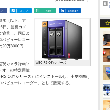
ェア
はてブ
note
LinkedIn
機器（以下、ア
6日、監視カメ
で協業し、同日よ
ロバビューレコー
0万8000円
WEC-RSIO3Yシリーズ
監視カメラ録画ソ
・オーの特定用途
-RSIO3Yシリーズ）にインストールし、小規模向け
ロバビューレコーダー」として販売する。