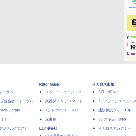
Rittor Music
イカロス出版
dフォーラム
リットーミュージック
AIRLINEweb
ップ担当者フォーラム
楽器探そう!デジマート
Jディフェンスニュー
ness Library
TシャツPOD T-OD
通訳翻訳ジャーナル
セミナー
立東舎
JレスキューWeb
 X（デジタルクロス）
山と溪谷社
イカロスアカデミー