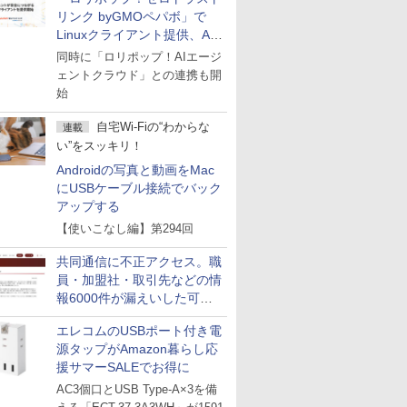
リンク byGMOペパボ」で
Linuxクライアント提供、AI
エージェントの接続が容易に
同時に「ロリポップ！AIエージ
ェントクラウド」との連携も開
始
自宅Wi-Fiの“わからな
連載
い”をスッキリ！
Androidの写真と動画をMac
にUSBケーブル接続でバック
アップする
【使いこなし編】第294回
共同通信に不正アクセス。職
員・加盟社・取引先などの情
報6000件が漏えいした可能
性
エレコムのUSBポート付き電
源タップがAmazon暮らし応
援サマーSALEでお得に
AC3個口とUSB Type-A×3を備