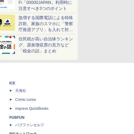
Fi「00000JAPAN」利用時に
注意すべき3つのポイント
急増する国際電話による特殊
詐欺、家族のスマホに「警察
庁推奨アプリ」を入れて対策
しよう！
住民税が高い自治体ランキン
グ、源泉徴収票の見方など
「税金の話」まとめ
ICE
天海社
ス
Comic curea
impress QuickBooks
PUBFUN
パブファンセルフ