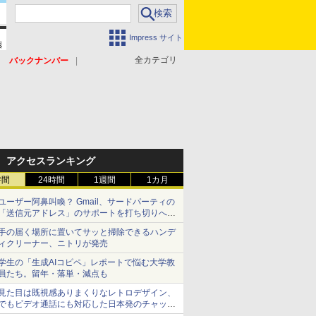
Impress サイト
全カテゴリ
バックナンバー
アクセスランキング
時間
24時間
1週間
1カ月
ユーザー阿鼻叫喚？ Gmail、サードパーティの
「送信元アドレス」のサポートを打ち切りへ
【やじうまWatch】
手の届く場所に置いてサッと掃除できるハンデ
ィクリーナー、ニトリが発売
学生の「生成AIコピペ」レポートで悩む大学教
員たち。留年・落単・減点も
見た目は既視感ありまくりなレトロデザイン、
でもビデオ通話にも対応した日本発のチャット
アプリが登場【やじうまWatch】