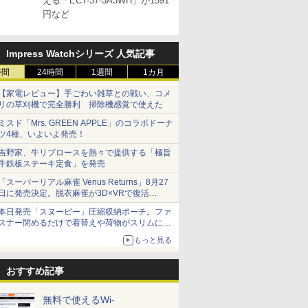
える「ECT-37-3A3WH」が1591
円など
Impress Watchシリーズ 人気記事
時間
24時間
1週間
1カ月
【家電レビュー】手ごわい雑草との戦い、コメ
リの草刈機で完全勝利 掃除機感覚で使えた
ミスド「Mrs. GREEN APPLE」のコラボドーナ
ツ4種、いよいよ発売！
吉野家、牛リブロースを熱々で提供する「極旨
牛鉄板ステーキ定食」を発売
「スーパーリアル麻雀 Venus Returns」8月27
日に発売決定。脱衣麻雀が3D×VRで復活
発売から2週間は20%オフになるセールが実施
本日発売「スヌーピー」圧縮収納ポーチ。ファ
スナー閉めるだけで着替えや荷物がスリムにま
とまる
もっと見る
おすすめ記事
無料で使えるWi-