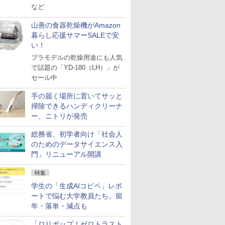
など
山善の食器乾燥機がAmazon
暮らし応援サマーSALEで安
い！
プラモデルの乾燥用途にも人気
で話題の「YD-180（LH）」が
セール中
手の届く場所に置いてサッと
掃除できるハンディクリーナ
ー、ニトリが発売
総務省、初学者向け「社会人
のためのデータサイエンス入
門」リニューアル開講
特集
学生の「生成AIコピペ」レポ
ートで悩む大学教員たち。留
年・落単・減点も
「ロリポップ！ゼロトラスト