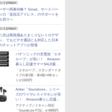
じうまWatch
ーザー阿鼻叫喚？ Gmail、サードパー
ィの「送信元アドレス」のサポートを
ち切りへ
じうまWatch
た目は既視感ありまくりなレトロデザ
ン、でもビデオ通話にも対応した日本
のチャットアプリが登場
パナソニックの充電池「エネ
ループ」が安い！ Amazon
暮らし応援サマーSALE最終
日
「エネループ」スタンダードタ
イプの単3形・単4形×4本セッ
トが1920円
Anker「Soundcore」シリー
ズのワイヤレスイヤホンが安
い！ Amazon暮らし応援サ
マーSALE
アクティブノイキャン対応
「Soundcore P31i」が4990円