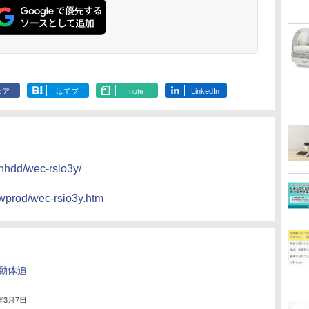
ェア
はてブ
note
LinkedIn
anhdd/wec-rsio3y/
ewprod/wec-rsio3y.htm
動体追
4年3月7日