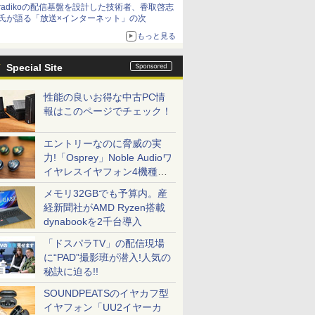
radikoの配信基盤を設計した技術者、香取啓志
氏が語る「放送×インターネット」の次
もっと見る
Special Site
性能の良いお得な中古PC情
報はこのページでチェック！
エントリーなのに脅威の実
力!「Osprey」Noble Audioワ
イヤレスイヤフォン4機種を
一気に聴く
メモリ32GBでも予算内。産
経新聞社がAMD Ryzen搭載
dynabookを2千台導入
「ドスパラTV」の配信現場
に“PAD”撮影班が潜入!人気の
秘訣に迫る!!
SOUNDPEATSのイヤカフ型
イヤフォン「UU2イヤーカ