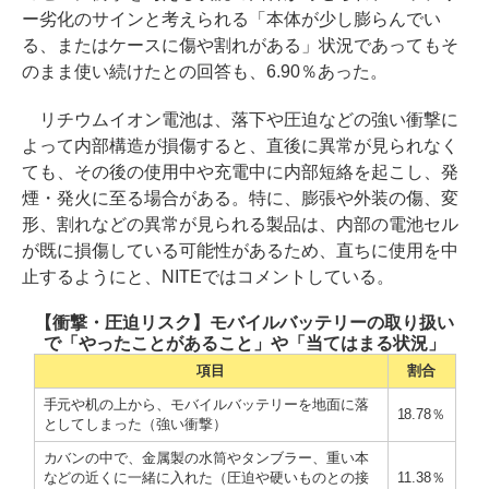
ー劣化のサインと考えられる「本体が少し膨らんでい
る、またはケースに傷や割れがある」状況であってもそ
のまま使い続けたとの回答も、6.90％あった。
リチウムイオン電池は、落下や圧迫などの強い衝撃に
よって内部構造が損傷すると、直後に異常が見られなく
ても、その後の使用中や充電中に内部短絡を起こし、発
煙・発火に至る場合がある。特に、膨張や外装の傷、変
形、割れなどの異常が見られる製品は、内部の電池セル
が既に損傷している可能性があるため、直ちに使用を中
止するようにと、NITEではコメントしている。
【衝撃・圧迫リスク】モバイルバッテリーの取り扱い
で「やったことがあること」や「当てはまる状況」
項目
割合
手元や机の上から、モバイルバッテリーを地面に落
18.78％
としてしまった（強い衝撃）
カバンの中で、金属製の水筒やタンブラー、重い本
などの近くに一緒に入れた（圧迫や硬いものとの接
11.38％