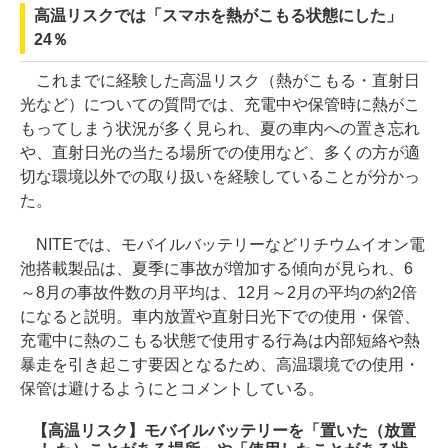
高温リスクでは「スマホを熱がこもる状態にした」
24％
これまでに経験した高温リスク（熱がこもる・直射日
光など）についての質問では、充電中や保管時に熱がこ
もってしまう状況が多く見られ、夏の車内への置き忘れ
や、直射日光の当たる場所での使用など、多くの方が適
切な環境以外での取り扱いを経験していることが分かっ
た。
NITEでは、モバイルバッテリーなどリチウムイオン電
池搭載製品は、夏季に事故が増加する傾向が見られ、6
～8月の事故件数の月平均は、12月～2月の平均の約2倍
になると説明。車内放置や直射日光下での使用・保管、
充電中に熱のこもる状態で使用する行為は内部短絡や熱
暴走を引き起こす要因となるため、高温環境での使用・
保管は避けるようにとコメントしている。
【高温リスク】モバイルバッテリーを「置いた（放置