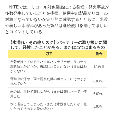
NITEでは、リコール対象製品による発煙・発火事故が
多数発生していることを指摘。使用中の製品がリコール
対象となっていないか定期的に確認するとともに、水没
や著しい水濡れがあった製品は継続使用を避けてほしい
とコメントしている。
【水濡れ・その他リスク】バッテリーの取り扱いに関
して、経験したことがある、または当てはまるもの
項目
割合
自分が持っているモバイルバッテリーが「リコール
対象品」かどうか、確認したことがない（またはわ
17.99％
からない）
運動中の汗や、雨で濡れた服のポケットにそのまま
6.90％
入れていた
雨の日、屋外で濡れながら（または濡れた手で）使
6.69％
用した
水に濡らしてしまった（または水没させた）が、乾
5.83％
いたのでそのまま使い続けた