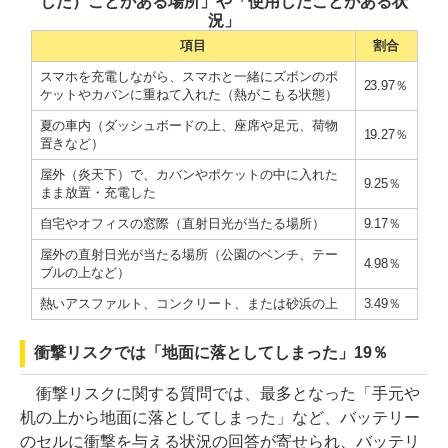
した）ことがある場所」や「使用したことがある状
況」
項目
割合
スマホを充電しながら、スマホと一緒にズボンのポ
23.97％
ケットやカバンに重ねて入れた（熱がこもる状態）
夏の車内（ダッシュボードの上、座席や足元、荷物
19.27％
置きなど）
屋外（炎天下）で、カバンやポケットの中に入れた
9.25％
まま放置・充電した
自宅やオフィスの窓際（直射日光が当たる場所）
9.17％
屋外の直射日光が当たる場所（公園のベンチ、テー
4.98％
ブルの上など）
熱いアスファルト、コンクリート、または砂浜の上
3.49％
衝撃リスクでは「地面に落としてしまった」19％
衝撃リスクに関する質問では、最多となった「手元や
机の上から地面に落としてしまった」など、バッテリー
のセルに衝撃を与える状況の回答が寄せられ、バッテリ