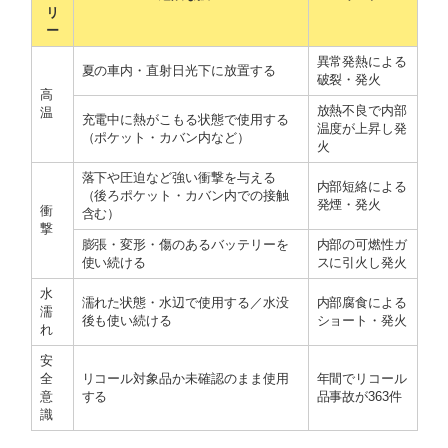
リ
ー
異常発熱による
夏の車内・直射日光下に放置する
破裂・発火
高
放熱不良で内部
温
充電中に熱がこもる状態で使用する
温度が上昇し発
（ポケット・カバン内など）
火
落下や圧迫など強い衝撃を与える
内部短絡による
（後ろポケット・カバン内での接触
発煙・発火
衝
含む）
撃
膨張・変形・傷のあるバッテリーを
内部の可燃性ガ
使い続ける
スに引火し発火
水
濡れた状態・水辺で使用する／水没
内部腐食による
濡
後も使い続ける
ショート・発火
れ
安
全
リコール対象品か未確認のまま使用
年間でリコール
意
する
品事故が363件
識