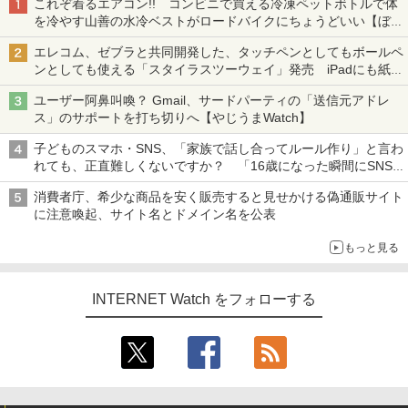
これぞ着るエアコン!! コンビニで買える冷凍ペットボトルで体
を冷やす山善の水冷ベストがロードバイクにちょうどいい【ぼっ
ち・ざ・ろーど！その14】【空いた時間でなにしてる？】
エレコム、ゼブラと共同開発した、タッチペンとしてもボールペ
ンとしても使える「スタイラスツーウェイ」発売 iPadにも紙に
も、持ち替えずに書き込める
ユーザー阿鼻叫喚？ Gmail、サードパーティの「送信元アドレ
ス」のサポートを打ち切りへ【やじうまWatch】
子どものスマホ・SNS、「家族で話し合ってルール作り」と言わ
れても、正直難しくないですか？ 「16歳になった瞬間にSNS
デビューする方が怖い」という上沼紫野弁護士にヒントを聞く
消費者庁、希少な商品を安く販売すると見せかける偽通販サイト
に注意喚起、サイト名とドメイン名を公表
もっと見る
INTERNET Watch をフォローする