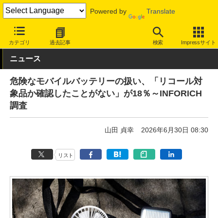
Powered by
Translate
INTERNET Watch
ハードウェア
周辺機器
カテゴリ
過去記事
検索
Impressサイト
ニュース
危険なモバイルバッテリーの扱い、「リコール対
象品か確認したことがない」が18％～INFORICH
調査
山田 貞幸
2026年6月30日 08:30
リスト