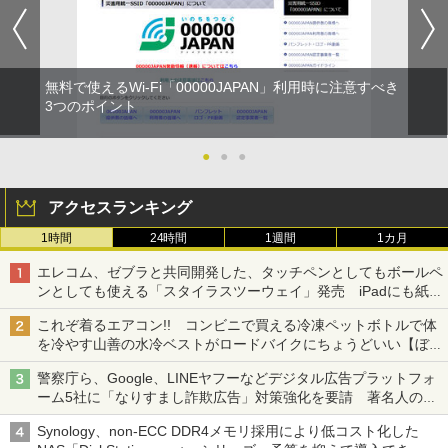
無料で使えるWi-Fi「00000JAPAN」利用時に注意すべき
3つのポイント
●
●
●
アクセスランキング
1時間
24時間
1週間
1カ月
エレコム、ゼブラと共同開発した、タッチペンとしてもボールペ
ンとしても使える「スタイラスツーウェイ」発売 iPadにも紙に
も、持ち替えずに書き込める
これぞ着るエアコン!! コンビニで買える冷凍ペットボトルで体
を冷やす山善の水冷ベストがロードバイクにちょうどいい【ぼっ
ち・ざ・ろーど！その14】【空いた時間でなにしてる？】
警察庁ら、Google、LINEヤフーなどデジタル広告プラットフォ
ーム5社に「なりすまし詐欺広告」対策強化を要請 著名人の写
真や映像を使った投資詐欺などへの対策として
Synology、non-ECC DDR4メモリ採用により低コスト化した