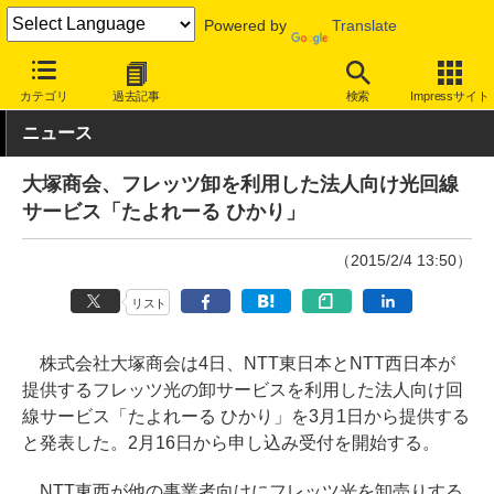
Powered by
Translate
INTERNET Watch
サービス/ソフト
通信
固定回線
カテゴリ
過去記事
検索
Impressサイト
ニュース
大塚商会、フレッツ卸を利用した法人向け光回線
サービス「たよれーる ひかり」
（2015/2/4 13:50）
リスト
株式会社大塚商会は4日、NTT東日本とNTT西日本が
提供するフレッツ光の卸サービスを利用した法人向け回
線サービス「たよれーる ひかり」を3月1日から提供する
と発表した。2月16日から申し込み受付を開始する。
NTT東西が他の事業者向けにフレッツ光を卸売りする