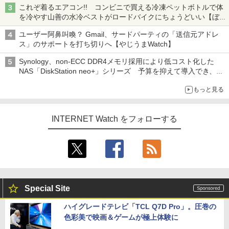
これぞ着るエアコン!! コンビニで買える冷凍ペットボトルで体
を冷やす山善の水冷ベストがロードバイクにちょうどいい【ぼっ
ち・ざ・ろーど！その14】【空いた時間でなにしてる？】
ユーザー阿鼻叫喚？ Gmail、サードパーティの「送信元アドレ
ス」のサポートを打ち切りへ【やじうまWatch】
Synology、non-ECC DDR4メモリ採用により低コスト化した
NAS「DiskStation neo+」シリーズ 予算を抑えて導入でき、
ECCメモリへのアップグレードも可能
もっと見る
INTERNET Watch をフォローする
Special Site
ハイグレードテレビ「TCL Q7D Pro」。圧巻の
色彩美で映画＆ゲームが極上体験に