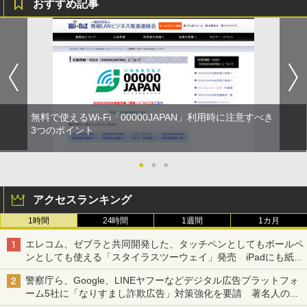
おすすめ記事
無料で使えるWi-Fi「00000JAPAN」利用時に注意すべき
3つのポイント
●
●
●
アクセスランキング
1時間
24時間
1週間
1カ月
エレコム、ゼブラと共同開発した、タッチペンとしてもボールペ
ンとしても使える「スタイラスツーウェイ」発売 iPadにも紙に
も、持ち替えずに書き込める
警察庁ら、Google、LINEヤフーなどデジタル広告プラットフォ
ーム5社に「なりすまし詐欺広告」対策強化を要請 著名人の写
真や映像を使った投資詐欺などへの対策として