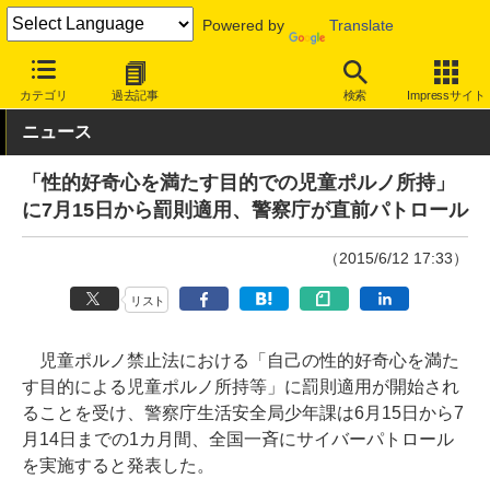
Powered by
Translate
INTERNET Watch
トピック
業界動向
社会/時事
カテゴリ
過去記事
検索
Impressサイト
ニュース
「性的好奇心を満たす目的での児童ポルノ所持」
に7月15日から罰則適用、警察庁が直前パトロール
（2015/6/12 17:33）
リスト
児童ポルノ禁止法における「自己の性的好奇心を満た
す目的による児童ポルノ所持等」に罰則適用が開始され
ることを受け、警察庁生活安全局少年課は6月15日から7
月14日までの1カ月間、全国一斉にサイバーパトロール
を実施すると発表した。