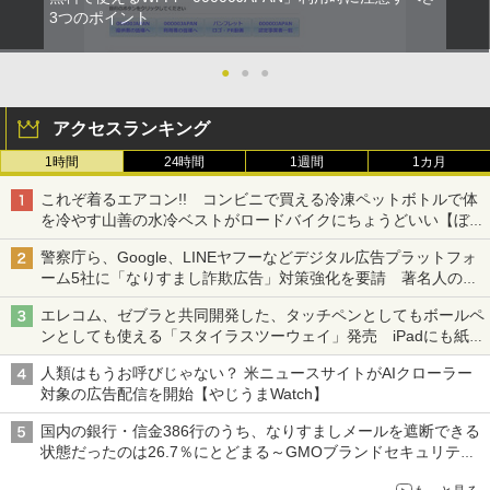
3つのポイント
●
●
●
アクセスランキング
1時間
24時間
1週間
1カ月
これぞ着るエアコン!! コンビニで買える冷凍ペットボトルで体
を冷やす山善の水冷ベストがロードバイクにちょうどいい【ぼっ
ち・ざ・ろーど！その14】【空いた時間でなにしてる？】
警察庁ら、Google、LINEヤフーなどデジタル広告プラットフォ
ーム5社に「なりすまし詐欺広告」対策強化を要請 著名人の写
真や映像を使った投資詐欺などへの対策として
エレコム、ゼブラと共同開発した、タッチペンとしてもボールペ
ンとしても使える「スタイラスツーウェイ」発売 iPadにも紙に
も、持ち替えずに書き込める
人類はもうお呼びじゃない？ 米ニュースサイトがAIクローラー
対象の広告配信を開始【やじうまWatch】
国内の銀行・信金386行のうち、なりすましメールを遮断できる
状態だったのは26.7％にとどまる～GMOブランドセキュリティ
調査