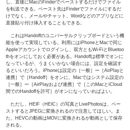
し、直後にMacのFinderでペーストするだけでファイル
を転送できる。ペースト先はFinderでファイルにするだ
けでなく、メールやチャット、Wordなどのアプリなどに
直接貼り付け挿入することもできる。
これはHandoffのユニバーサルクリップボードという機
能を使って実現している。利用にはiPhoneとMacで同じ
Appleアカウントでログインし、双方ともWi-FiとBluetoo
thをオンにしておく必要がある。Handoffは標準でオンに
なっているが、うまくいかない場合には、設定を確認す
るといいだろう。iPhoneは設定の［一般］ー［AirPlayと
連携］で［Handoff］をオンに、Macではシステム設定の
［一般］ー［AirPlayおよび連携］で［このMacとiCloud
間でのHandoffを許可］がオンになっていればよい。
ただし、HEIF（HEIC）の写真とLivePhotosは、ペー
ストするとJPEGに変換されるので注意してほしい。ま
た、HEVCの動画はMOVに変換されるが動画として保存
される。