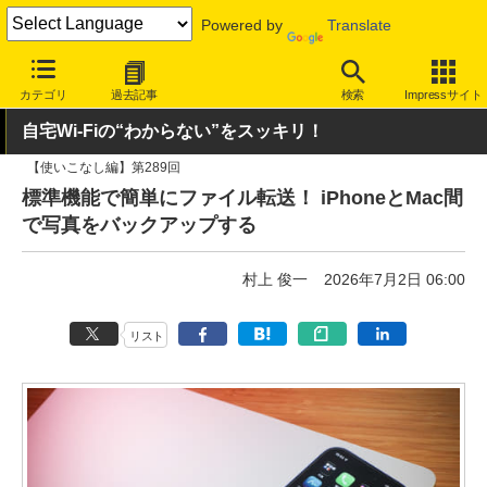
Powered by
Translate
INTERNET Watch
トピック
バックアップ
カテゴリ
過去記事
検索
Impressサイト
自宅Wi-Fiの“わからない”をスッキリ！
【使いこなし編】第289回
標準機能で簡単にファイル転送！ iPhoneとMac間
で写真をバックアップする
村上 俊一
2026年7月2日 06:00
リスト