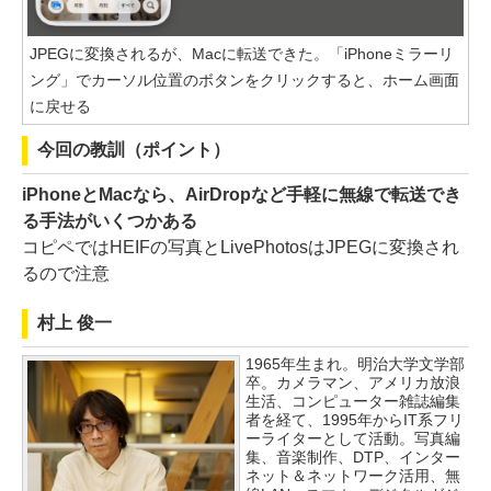
JPEGに変換されるが、Macに転送できた。「iPhoneミラーリ
ング」でカーソル位置のボタンをクリックすると、ホーム画面
に戻せる
今回の教訓（ポイント）
iPhoneとMacなら、AirDropなど手軽に無線で転送でき
る手法がいくつかある
コピペではHEIFの写真とLivePhotosはJPEGに変換され
るので注意
村上 俊一
1965年生まれ。明治大学文学部
卒。カメラマン、アメリカ放浪
生活、コンピューター雑誌編集
者を経て、1995年からIT系フリ
ーライターとして活動。写真編
集、音楽制作、DTP、インター
ネット＆ネットワーク活用、無