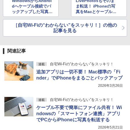
WindowsからAndroi
LivePhotosもそのま
dへケーブル接続でバ
ま転送！ iPhoneの写
ックアップした写真を
真をMacとケーブル接
転送する
続してバックアップす
る
［自宅Wi-Fiの“わからない”をスッキリ！］の他の
記事を見る
関連記事
自宅Wi-Fiの“わからない”をスッキリ！
連載
追加アプリは一切不要！ Mac標準の「Fi
nder」でiPhoneをまるごとバックアップ
2026年3月26日
自宅Wi-Fiの“わからない”をスッキリ！
連載
ケーブル不要で簡単にファイル共有！ Wi
ndowsの「スマートフォン連携」アプリ
でPCからiPhoneに写真を転送する
2026年5月21日