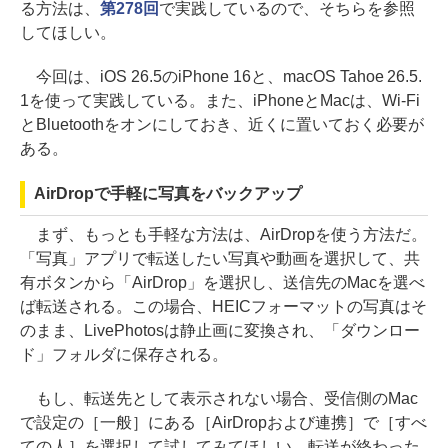
る方法は、
第278回
で実践しているので、そちらを参照
してほしい。
今回は、iOS 26.5のiPhone 16と、macOS Tahoe 26.5.
1を使って実践している。また、iPhoneとMacは、Wi-Fi
とBluetoothをオンにしておき、近くに置いておく必要が
ある。
AirDropで手軽に写真をバックアップ
まず、もっとも手軽な方法は、AirDropを使う方法だ。
「写真」アプリで転送したい写真や動画を選択して、共
有ボタンから「AirDrop」を選択し、送信先のMacを選べ
ば転送される。この場合、HEICフォーマットの写真はそ
のまま、LivePhotosは静止画に変換され、「ダウンロー
ド」フォルダに保存される。
もし、転送先として表示されない場合、受信側のMac
で設定の［一般］にある［AirDropおよび連携］で［すべ
ての人］を選択して試してみてほしい。転送が終わった