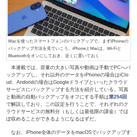
Macを使ったスマートフォンのバックアップで、まずiPhoneの
バックアップ方法を見ていこう。iPhoneとMacは、Wi-Fiと
Bluetoothをオンにしておき、近くに置いておく
本連載では、容量の大きい写真や動画は手動でPCへバ
ックアップし、それ以外のデータをiPhoneの場合はiClo
ud、Andoridの場合はGoogleドライブといったクラウド
サービスにバックアップする方法を紹介している。写真
と動画の自動バックアップをオフにする手順は
第254回
で解説しており、この設定を行うことで、それぞれのク
ラウドサービスの無料分（もしくは最低限の課金）でほ
ぼ収めることができるようになるはずだ。
なお、iPhone全体のデータをmacOSでバックアップす