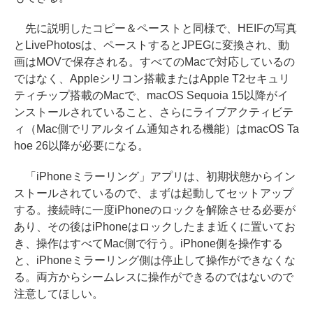
先に説明したコピー＆ペーストと同様で、HEIFの写真
とLivePhotosは、ペーストするとJPEGに変換され、動
画はMOVで保存される。すべてのMacで対応しているの
ではなく、Appleシリコン搭載またはApple T2セキュリ
ティチップ搭載のMacで、macOS Sequoia 15以降がイ
ンストールされていること、さらにライブアクティビテ
ィ（Mac側でリアルタイム通知される機能）はmacOS Ta
hoe 26以降が必要になる。
「iPhoneミラーリング」アプリは、初期状態からイン
ストールされているので、まずは起動してセットアップ
する。接続時に一度iPhoneのロックを解除させる必要が
あり、その後はiPhoneはロックしたまま近くに置いてお
き、操作はすべてMac側で行う。iPhone側を操作する
と、iPhoneミラーリング側は停止して操作ができなくな
る。両方からシームレスに操作ができるのではないので
注意してほしい。