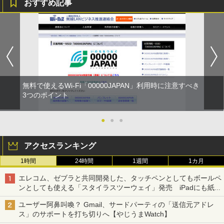
おすすめ記事
無料で使えるWi-Fi「00000JAPAN」利用時に注意すべき
3つのポイント
●
●
●
アクセスランキング
1時間
24時間
1週間
1カ月
エレコム、ゼブラと共同開発した、タッチペンとしてもボールペ
ンとしても使える「スタイラスツーウェイ」発売 iPadにも紙に
も、持ち替えずに書き込める
ユーザー阿鼻叫喚？ Gmail、サードパーティの「送信元アドレ
ス」のサポートを打ち切りへ【やじうまWatch】