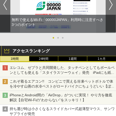
無料で使えるWi-Fi「00000JAPAN」利用時に注意すべき
3つのポイント
●
●
●
アクセスランキング
1時間
24時間
1週間
1カ月
エレコム、ゼブラと共同開発した、タッチペンとしてもボールペ
ンとしても使える「スタイラスツーウェイ」発売 iPadにも紙に
も、持ち替えずに書き込める
これぞ着るエアコン!! コンビニで買える冷凍ペットボトルで体
を冷やす山善の水冷ベストがロードバイクにちょうどいい【ぼっ
ち・ざ・ろーど！その14】【空いた時間でなにしてる？】
iPhoneとAndroid間の「AirDrop」がついに実現！ やり方を徹底
解説【自宅Wi-Fiの“わからない”をスッキリ！】
持ち運び時は小さくなるスライドカバー式超薄型マウス、サンワ
サプライが発売