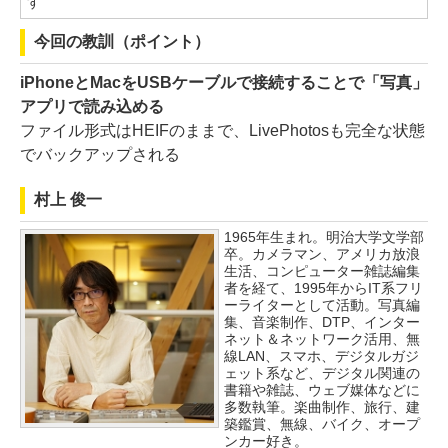
す
今回の教訓（ポイント）
iPhoneとMacをUSBケーブルで接続することで「写真」
アプリで読み込める
ファイル形式はHEIFのままで、LivePhotosも完全な状態
でバックアップされる
村上 俊一
1965年生まれ。明治大学文学部
卒。カメラマン、アメリカ放浪
生活、コンピューター雑誌編集
者を経て、1995年からIT系フリ
ーライターとして活動。写真編
集、音楽制作、DTP、インター
ネット＆ネットワーク活用、無
線LAN、スマホ、デジタルガジ
ェット系など、デジタル関連の
書籍や雑誌、ウェブ媒体などに
多数執筆。楽曲制作、旅行、建
築鑑賞、無線、バイク、オープ
ンカー好き。