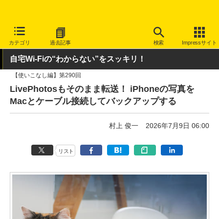
INTERNET Watch
トピック
バックアップ
カテゴリ
過去記事
検索
Impressサイト
自宅Wi-Fiの“わからない”をスッキリ！
【使いこなし編】第290回
LivePhotosもそのまま転送！ iPhoneの写真を
Macとケーブル接続してバックアップする
村上 俊一
2026年7月9日 06:00
リスト