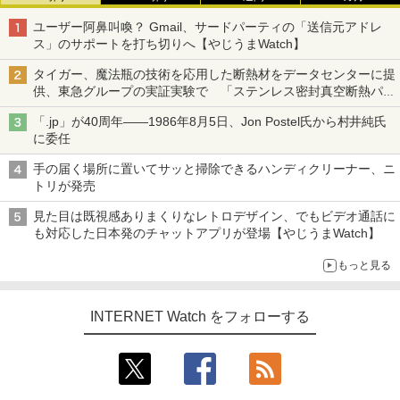
ユーザー阿鼻叫喚？ Gmail、サードパーティの「送信元アドレ
ス」のサポートを打ち切りへ【やじうまWatch】
タイガー、魔法瓶の技術を応用した断熱材をデータセンターに提
供、東急グループの実証実験で 「ステンレス密封真空断熱パネ
ル TIVIP」
「.jp」が40周年――1986年8月5日、Jon Postel氏から村井純氏
に委任
手の届く場所に置いてサッと掃除できるハンディクリーナー、ニ
トリが発売
見た目は既視感ありまくりなレトロデザイン、でもビデオ通話に
も対応した日本発のチャットアプリが登場【やじうまWatch】
もっと見る
INTERNET Watch をフォローする