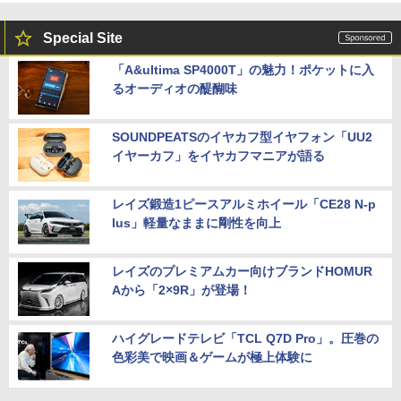
Special Site
「A&ultima SP4000T」の魅力！ポケットに入
るオーディオの醍醐味
SOUNDPEATSのイヤカフ型イヤフォン「UU2
イヤーカフ」をイヤカフマニアが語る
レイズ鍛造1ピースアルミホイール「CE28 N-p
lus」軽量なままに剛性を向上
レイズのプレミアムカー向けブランドHOMUR
Aから「2×9R」が登場！
ハイグレードテレビ「TCL Q7D Pro」。圧巻の
色彩美で映画＆ゲームが極上体験に