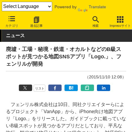
Powered by
Translate
INTERNET Watch
トピック
地図/位置情報
カテゴリ
過去記事
検索
Impressサイト
ニュース
廃墟・工場・秘境・鉄道・オカルトなどのB級ス
ポットが見つかる地図SNSアプリ「Logo.」、フ
ェンリルが開発
（2015/11/10 12:08）
リスト
フェンリル株式会社は10日、同社クリエイターらによ
るプロジェクト「VanApp」から、iPhone向け地図アプ
リ「Logo.」をリリースした。ガイドブックに載っていな
いB級スポットが見つかるアプリだとしており、平凡な