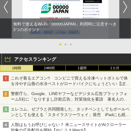
無料で使えるWi-Fi「00000JAPAN」利用時に注意すべき
3つのポイント
●
●
●
アクセスランキング
1時間
24時間
1週間
1カ月
これぞ着るエアコン!! コンビニで買える冷凍ペットボトルで体
を冷やす山善の水冷ベストがロードバイクにちょうどいい【ぼっ
ち・ざ・ろーど！その14】【空いた時間でなにしてる？】
警察庁ら、Google、LINEヤフーなどデジタル広告プラットフォ
ーム5社に「なりすまし詐欺広告」対策強化を要請 著名人の写
真や映像を使った投資詐欺などへの対策として
エレコム、ゼブラと共同開発した、タッチペンとしてもボールペ
ンとしても使える「スタイラスツーウェイ」発売 iPadにも紙に
も、持ち替えずに書き込める
人類はもうお呼びじゃない？ 米ニュースサイトがAIクローラー
対象の広告配信を開始【やじうまWatch】