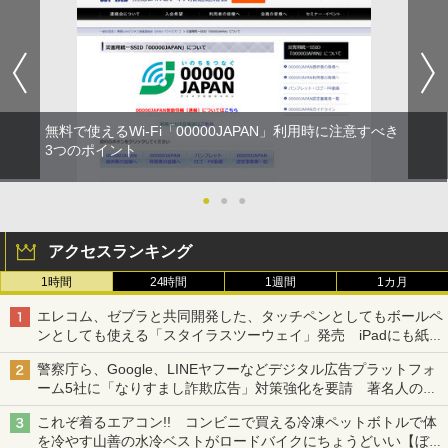
無料で使えるWi-Fi「00000JAPAN」利用時に注意すべき
3つのポイント
●
●
●
アクセスランキング
1時間
24時間
1週間
1カ月
エレコム、ゼブラと共同開発した、タッチペンとしてもボールペ
ンとしても使える「スタイラスツーウェイ」発売 iPadにも紙に
も、持ち替えずに書き込める
警察庁ら、Google、LINEヤフーなどデジタル広告プラットフォ
ーム5社に「なりすまし詐欺広告」対策強化を要請 著名人の写
真や映像を使った投資詐欺などへの対策として
これぞ着るエアコン!! コンビニで買える冷凍ペットボトルで体
を冷やす山善の水冷ベストがロードバイクにちょうどいい【ぼっ