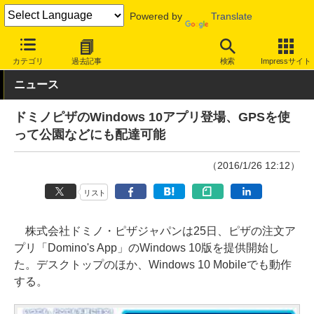
Powered by
Translate
INTERNET Watch
サービス/ソフト
サービス
ショッピング/オ
カテゴリ
過去記事
検索
Impressサイト
ニュース
ドミノピザのWindows 10アプリ登場、GPSを使
って公園などにも配達可能
（2016/1/26 12:12）
リスト
株式会社ドミノ・ピザジャパンは25日、ピザの注文ア
プリ「Domino's App」のWindows 10版を提供開始し
た。デスクトップのほか、Windows 10 Mobileでも動作
する。