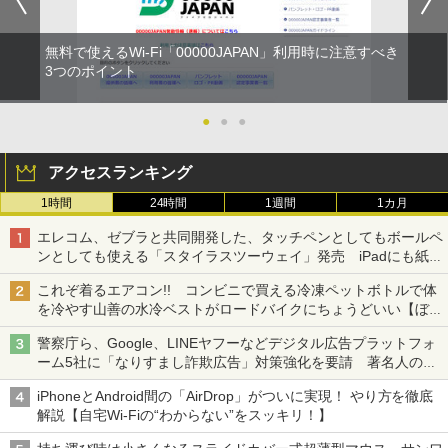
無料で使えるWi-Fi「00000JAPAN」利用時に注意すべき
3つのポイント
●
●
●
アクセスランキング
1時間
24時間
1週間
1カ月
エレコム、ゼブラと共同開発した、タッチペンとしてもボールペ
ンとしても使える「スタイラスツーウェイ」発売 iPadにも紙に
も、持ち替えずに書き込める
これぞ着るエアコン!! コンビニで買える冷凍ペットボトルで体
を冷やす山善の水冷ベストがロードバイクにちょうどいい【ぼっ
ち・ざ・ろーど！その14】【空いた時間でなにしてる？】
警察庁ら、Google、LINEヤフーなどデジタル広告プラットフォ
ーム5社に「なりすまし詐欺広告」対策強化を要請 著名人の写
真や映像を使った投資詐欺などへの対策として
iPhoneとAndroid間の「AirDrop」がついに実現！ やり方を徹底
解説【自宅Wi-Fiの“わからない”をスッキリ！】