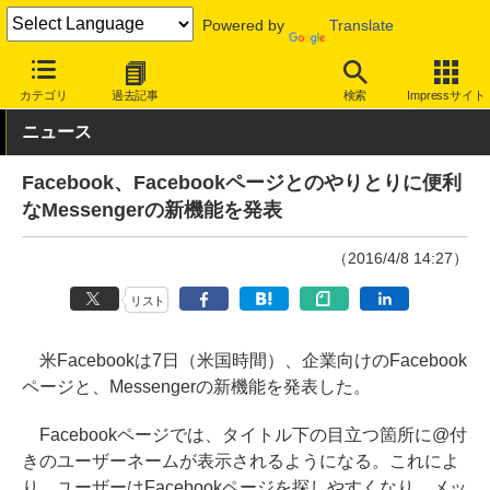
Powered by
Translate
INTERNET Watch
サービス/ソフト
サービス
SNS
カテゴリ
過去記事
検索
Impressサイト
ニュース
Facebook、Facebookページとのやりとりに便利
なMessengerの新機能を発表
（2016/4/8 14:27）
リスト
米Facebookは7日（米国時間）、企業向けのFacebook
ページと、Messengerの新機能を発表した。
Facebookページでは、タイトル下の目立つ箇所に@付
きのユーザーネームが表示されるようになる。これによ
り、ユーザーはFacebookページを探しやすくなり、メッ