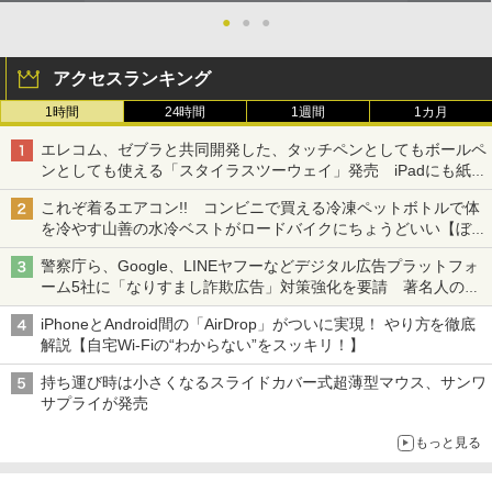
●
●
●
アクセスランキング
1時間
24時間
1週間
1カ月
エレコム、ゼブラと共同開発した、タッチペンとしてもボールペ
ンとしても使える「スタイラスツーウェイ」発売 iPadにも紙に
も、持ち替えずに書き込める
これぞ着るエアコン!! コンビニで買える冷凍ペットボトルで体
を冷やす山善の水冷ベストがロードバイクにちょうどいい【ぼっ
ち・ざ・ろーど！その14】【空いた時間でなにしてる？】
警察庁ら、Google、LINEヤフーなどデジタル広告プラットフォ
ーム5社に「なりすまし詐欺広告」対策強化を要請 著名人の写
真や映像を使った投資詐欺などへの対策として
iPhoneとAndroid間の「AirDrop」がついに実現！ やり方を徹底
解説【自宅Wi-Fiの“わからない”をスッキリ！】
持ち運び時は小さくなるスライドカバー式超薄型マウス、サンワ
サプライが発売
もっと見る