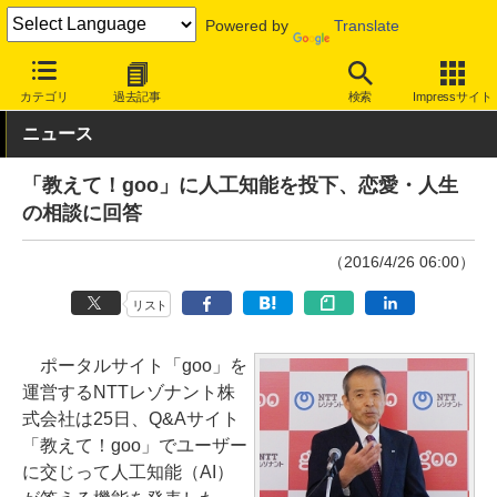
Powered by
Translate
INTERNET Watch
サービス/ソフト
サービス
検索
カテゴリ
過去記事
検索
Impressサイト
ニュース
「教えて！goo」に人工知能を投下、恋愛・人生
の相談に回答
（2016/4/26 06:00）
リスト
ポータルサイト「goo」を
運営するNTTレゾナント株
式会社は25日、Q&Aサイト
「教えて！goo」でユーザー
に交じって人工知能（AI）