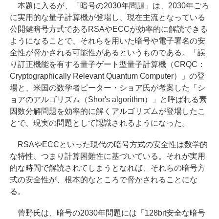
本題に入るが、「暗号の2030年問題」は、2030年ごろ
に実用的な量子計算機が登場し、現在主流となっている
公開鍵暗号方式であるRSAやECCが効率的に解読できる
ようになることで、それらを用いた暗号や電子署名の安
全性が脅かされる可能性があるというものである。「誤
り訂正機能を有する量子ゲート型量子計算機（CRQC：
Cryptographically Relevant Quantum Computer）」の登
場と、米国の数学者ピーター・ショア氏が考案した「シ
ョアのアルゴリズム（Shor's algorithm）」と呼ばれる素
因数分解問題を効率的に解くアルゴリズムが登場したこ
とで、現実の問題として認識されるようになった。
RSAやECCといった現代の暗号方式の安全性は数学的
な特性、つまり計算困難性に基づいている。それが実用
的な時間で解読されてしまうとなれば、それらの暗号方
式の安全性が、根本的なところで脅かされることにな
る。
菅野氏は、暗号の2030年問題には「128bit安全な暗号