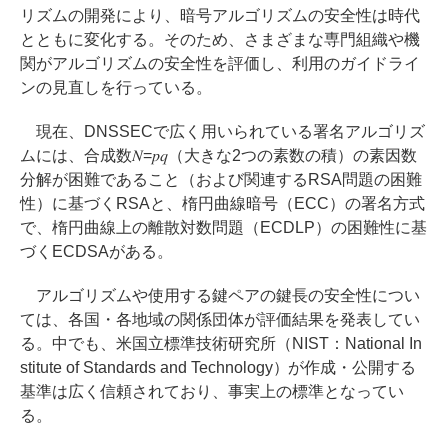
リズムの開発により、暗号アルゴリズムの安全性は時代
とともに変化する。そのため、さまざまな専門組織や機
関がアルゴリズムの安全性を評価し、利用のガイドライ
ンの見直しを行っている。
現在、DNSSECで広く用いられている署名アルゴリズ
ムには、合成数𝑁=𝑝𝑞（大きな2つの素数の積）の素因数
分解が困難であること（および関連するRSA問題の困難
性）に基づくRSAと、楕円曲線暗号（ECC）の署名方式
で、楕円曲線上の離散対数問題（ECDLP）の困難性に基
づくECDSAがある。
アルゴリズムや使用する鍵ペアの鍵長の安全性につい
ては、各国・各地域の関係団体が評価結果を発表してい
る。中でも、米国立標準技術研究所（NIST：National In
stitute of Standards and Technology）が作成・公開する
基準は広く信頼されており、事実上の標準となってい
る。