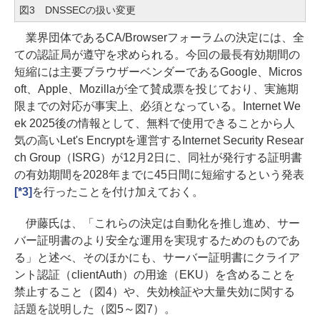
図3 DNSSECの扱い変更
業界団体であるCA/Browserフォーラムの決定には、全
ての認証局が遵守を求められる。今回の最長有効期間の
短縮には主要ブラウザーベンダーであるGoogle、Micros
oft、Apple、Mozillaが全て賛成票を投じており、実施期
限までの対応が事実上、必須となっている。Internet We
ek 2025後の情報として、無料で使用できることから人
気の高いLet's Encryptを運営するInternet Security Resear
ch Group（ISRG）が12月2日に、同社が発行する証明書
の有効期間を2028年までに45日間に短縮するという発表
[*3]
を行ったことを付け加えておく。
伊藤氏は、「これらの決定は自動化を推し進め、サー
バー証明書のより安全な運用を実現するためのものであ
る」と述べ、そのほかにも、サーバー証明書にクライア
ント認証（clientAuth）の用途（EKU）を含めることを
禁止すること（図4）や、失効検証や大量失効に関する
話題を説明した（図5～図7）。