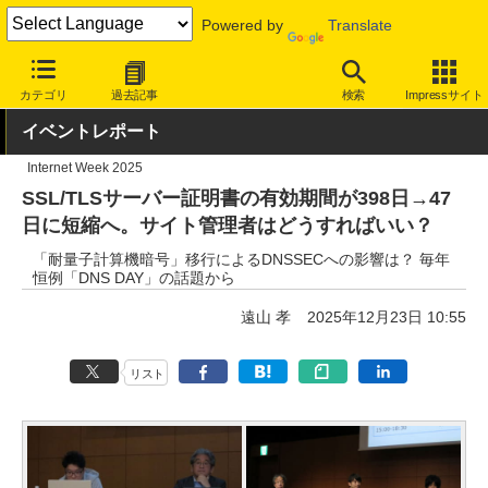
Powered by
Translate
INTERNET Watch
イベント
Internet Week
2025
カテゴリ
過去記事
検索
Impressサイト
イベントレポート
Internet Week 2025
SSL/TLSサーバー証明書の有効期間が398日→47
日に短縮へ。サイト管理者はどうすればいい？
「耐量子計算機暗号」移行によるDNSSECへの影響は？ 毎年
恒例「DNS DAY」の話題から
遠山 孝
2025年12月23日 10:55
リスト