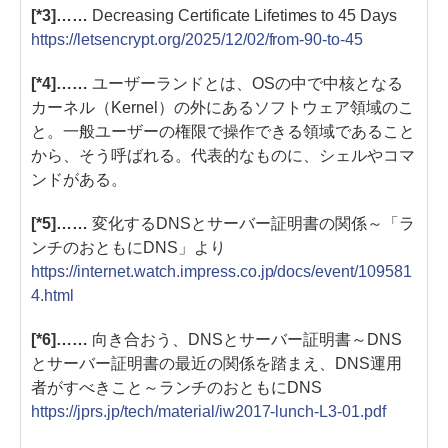
[*3]……
Decreasing Certificate Lifetimes to 45 Days
https://letsencrypt.org/2025/12/02/from-90-to-45
[*4]……
ユーザーランドとは、OSの中で中核となる
カーネル（Kernel）の外にあるソフトウェア領域のこ
と。一般ユーザーの権限で操作できる領域であること
から、そう呼ばれる。代表的なものに、シェルやコマ
ンドがある。
[*5]……
変化するDNSとサーバー証明書の関係～「ラ
ンチのおともにDNS」より
https://internet.watch.impress.co.jp/docs/event/109581
4.html
[*6]……
向き合おう、DNSとサーバー証明書～DNS
とサーバー証明書の最近の関係を踏まえ、DNS運用
者がすべきこと～ランチのおともにDNS
https://jprs.jp/tech/material/iw2017-lunch-L3-01.pdf