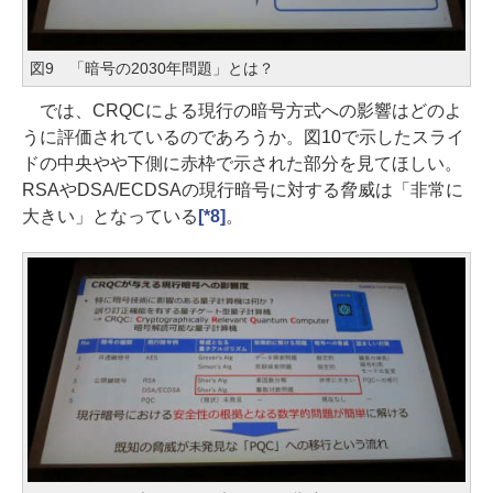
図9 「暗号の2030年問題」とは？
では、CRQCによる現行の暗号方式への影響はどのよ
うに評価されているのであろうか。図10で示したスライ
ドの中央やや下側に赤枠で示された部分を見てほしい。
RSAやDSA/ECDSAの現行暗号に対する脅威は「非常に
大きい」となっている
[*8]
。