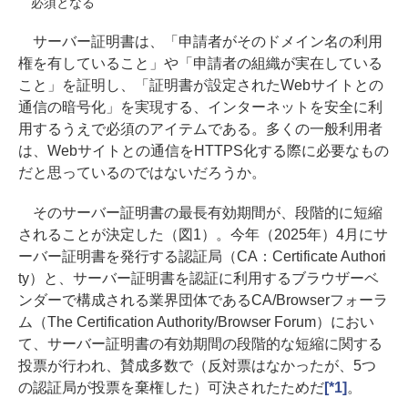
必須となる
サーバー証明書は、「申請者がそのドメイン名の利用
権を有していること」や「申請者の組織が実在している
こと」を証明し、「証明書が設定されたWebサイトとの
通信の暗号化」を実現する、インターネットを安全に利
用するうえで必須のアイテムである。多くの一般利用者
は、Webサイトとの通信をHTTPS化する際に必要なもの
だと思っているのではないだろうか。
そのサーバー証明書の最長有効期間が、段階的に短縮
されることが決定した（図1）。今年（2025年）4月にサ
ーバー証明書を発行する認証局（CA：Certificate Authori
ty）と、サーバー証明書を認証に利用するブラウザーベ
ンダーで構成される業界団体であるCA/Browserフォーラ
ム（The Certification Authority/Browser Forum）におい
て、サーバー証明書の有効期間の段階的な短縮に関する
投票が行われ、賛成多数で（反対票はなかったが、5つ
の認証局が投票を棄権した）可決されたためだ
[*1]
。