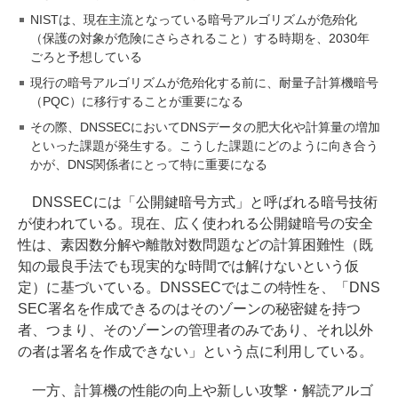
NISTは、現在主流となっている暗号アルゴリズムが危殆化
（保護の対象が危険にさらされること）する時期を、2030年
ごろと予想している
現行の暗号アルゴリズムが危殆化する前に、耐量子計算機暗号
（PQC）に移行することが重要になる
その際、DNSSECにおいてDNSデータの肥大化や計算量の増加
といった課題が発生する。こうした課題にどのように向き合う
かが、DNS関係者にとって特に重要になる
DNSSECには「公開鍵暗号方式」と呼ばれる暗号技術
が使われている。現在、広く使われる公開鍵暗号の安全
性は、素因数分解や離散対数問題などの計算困難性（既
知の最良手法でも現実的な時間では解けないという仮
定）に基づいている。DNSSECではこの特性を、「DNS
SEC署名を作成できるのはそのゾーンの秘密鍵を持つ
者、つまり、そのゾーンの管理者のみであり、それ以外
の者は署名を作成できない」という点に利用している。
一方、計算機の性能の向上や新しい攻撃・解読アルゴ