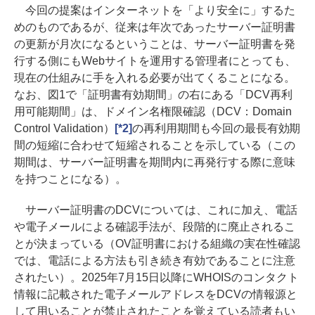
今回の提案はインターネットを「より安全に」するた
めのものであるが、従来は年次であったサーバー証明書
の更新が月次になるということは、サーバー証明書を発
行する側にもWebサイトを運用する管理者にとっても、
現在の仕組みに手を入れる必要が出てくることになる。
なお、図1で「証明書有効期間」の右にある「DCV再利
用可能期間」は、ドメイン名権限確認（DCV：Domain
Control Validation）
[*2]
の再利用期間も今回の最長有効期
間の短縮に合わせて短縮されることを示している（この
期間は、サーバー証明書を期間内に再発行する際に意味
を持つことになる）。
サーバー証明書のDCVについては、これに加え、電話
や電子メールによる確認手法が、段階的に廃止されるこ
とが決まっている（OV証明書における組織の実在性確認
では、電話による方法も引き続き有効であることに注意
されたい）。2025年7月15日以降にWHOISのコンタクト
情報に記載された電子メールアドレスをDCVの情報源と
して用いることが禁止されたことを覚えている読者もい