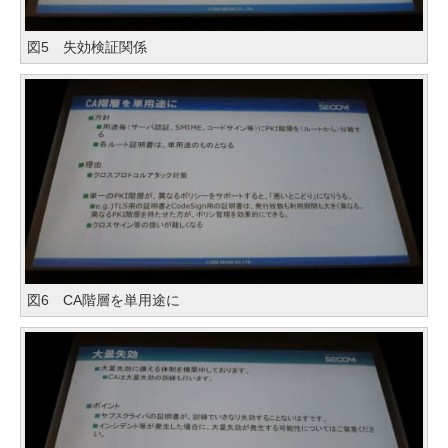
図5 失効検証関係
図6 CA階層を単用途に