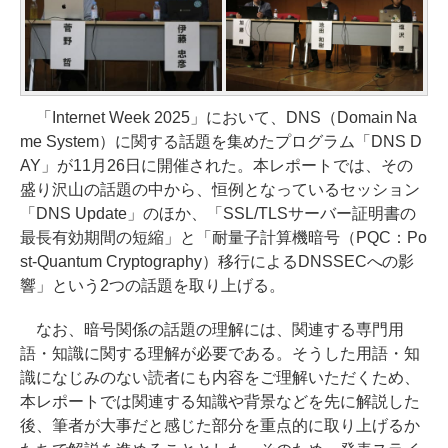
「Internet Week 2025」において、DNS（Domain Na
me System）に関する話題を集めたプログラム「DNS D
AY」が11月26日に開催された。本レポートでは、その
盛り沢山の話題の中から、恒例となっているセッション
「DNS Update」のほか、「SSL/TLSサーバー証明書の
最長有効期間の短縮」と「耐量子計算機暗号（PQC：Po
st-Quantum Cryptography）移行によるDNSSECへの影
響」という2つの話題を取り上げる。
なお、暗号関係の話題の理解には、関連する専門用
語・知識に関する理解が必要である。そうした用語・知
識になじみのない読者にも内容をご理解いただくため、
本レポートでは関連する知識や背景などを先に解説した
後、筆者が大事だと感じた部分を重点的に取り上げるか