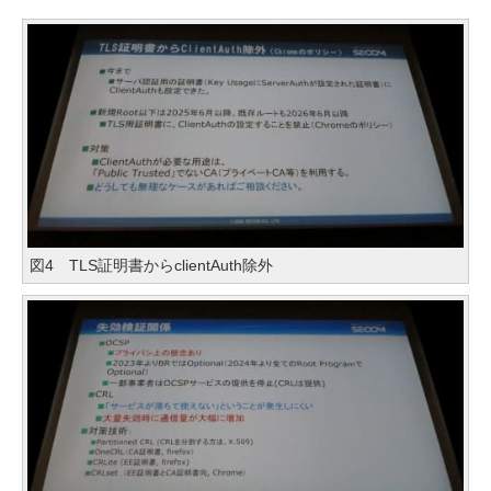
図4 TLS証明書からclientAuth除外