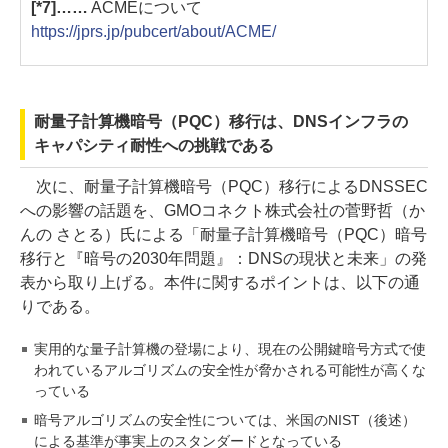
[*7]……
ACMEについて
https://jprs.jp/pubcert/about/ACME/
耐量子計算機暗号（PQC）移行は、DNSインフラの
キャパシティ耐性への挑戦である
次に、耐量子計算機暗号（PQC）移行によるDNSSEC
への影響の話題を、GMOコネクト株式会社の菅野哲（か
んの さとる）氏による「耐量子計算機暗号（PQC）暗号
移行と『暗号の2030年問題』：DNSの現状と未来」の発
表から取り上げる。本件に関するポイントは、以下の通
りである。
実用的な量子計算機の登場により、現在の公開鍵暗号方式で使
われているアルゴリズムの安全性が脅かされる可能性が高くな
っている
暗号アルゴリズムの安全性については、米国のNIST（後述）
による基準が事実上のスタンダードとなっている