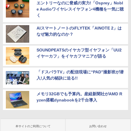
エントリーなのに脅威の実力!「Osprey」Nobl
e Audioワイヤレスイヤフォン4機種を一気に聴
く
AIスマートノートのiFLYTEK「AINOTE 2」は
なぜ魅力的なのか？
SOUNDPEATSのイヤカフ型イヤフォン「UU2
イヤーカフ」をイヤカフマニアが語る
「ドスパラTV」の配信現場に“PAD”撮影班が潜
入!人気の秘訣に迫る!!
メモリ32GBでも予算内。産経新聞社がAMD R
yzen搭載dynabookを2千台導入
本サイトのご利用について
お問い合わせ