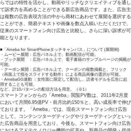
らではの特性を活かし、動画やリッチなクリエイティブを通し
て訴求力を高めることができる新広告商品です。また、広告主
は複数の広告表現方法の中から商材にあわせて展開を選択する
ことができ、簡易テキストや画像を数点入稿いただくだけで、
従来のスマートフォン向け広告と比較し、さらに深い訴求が可
能となります。
■「Ameba for SmartPhoneタッチキャンバス」について (展開例)
・ムービー展開：広告パネル上で、動画配信が可能。
・ブック展開 ：広告パネル上で、電子書籍のサンプルページの掲載が
可能。
・クーポン展開：広告パネル上で、クーポンの複数掲載と、フリック
（画面上で指をスライドする動作）による商品画像の選択が可能。
・AmebaGG連動 ：女性面に限定して配信し、読者モデルを広告に起
用することも可能。
など、計10パターンの配信方法を用意。（※1）
スマートフォンからの「Ameba」閲覧PV数は、2011年2月度
において月間6.95億PV・前月比約150％と、高い成長率で伸び
ております。「Ameba」では、現在スマートフォン向け広告
として、コンテンツターゲティングやリターゲティングといっ
た広告商品を用意しており、今後も、スマートフォン向け広告
におけるアドテクノロジー機能の拡充や、新商品の開発・提供