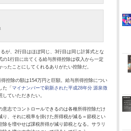
得
るが、2行目はほぼ同じ、3行目は同じ計算式とな
式の1行目に出てくる給与所得控除は収入から一定
かったことにしてくれるありがたい控除だ。
得控除の額は154万円と巨額。給与所得控除につい
した「
マイナンバーで刷新された平成28年分 源泉徴
照していただきたい。
意志でコントロールできるのは各種所得控除だけ
減り、それに税率を掛けた所得税が減る＝節税とい
控除を増やせば課税所得が減り節税となる。サラリ