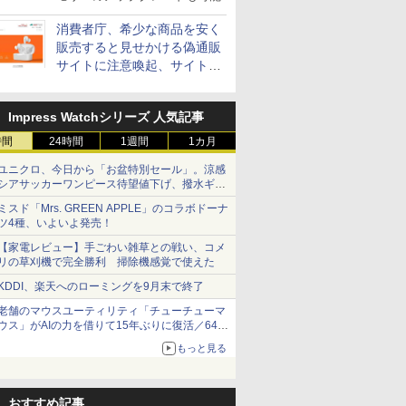
消費者庁、希少な商品を安く
販売すると見せかける偽通販
サイトに注意喚起、サイト名
とドメイン名を公表
Impress Watchシリーズ 人気記事
時間
24時間
1週間
1カ月
ユニクロ、今日から「お盆特別セール」。涼感
シアサッカーワンピース待望値下げ、撥水ギア
ショーツは1990円に
ミスド「Mrs. GREEN APPLE」のコラボドーナ
ツ4種、いよいよ発売！
【家電レビュー】手ごわい雑草との戦い、コメ
リの草刈機で完全勝利 掃除機感覚で使えた
KDDI、楽天へのローミングを9月末で終了
老舗のマウスユーティリティ「チューチューマ
ウス」がAIの力を借りて15年ぶりに復活／64bit
化、Windows 10/11、「Chrome」も走り回
もっと見る
る。復活記念で2026年末まで500円
おすすめ記事