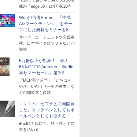
7820円で販売中。Android 16搭
載の「edge 60」は4万4820円
Web担当者Forum、「生成
AI×マーケティング」をテー
マにした無料セミナーを8月
27日にオンライン開催
サイバーエージェントや文藝春
秋、日本マイクロソフトなどが
登壇
5万冊以上が対象！ 最大
65％OFFのAmazon「Kindle
本サマーセール」第2弾
「MCP完全入門」「いちばん
やさしいAIリサーチの教本」な
どAI関連本も多数
エレコム、ゼブラと共同開発
した、タッチペンとしてもボ
ールペンとしても使える「ス
タイラスツーウェイ」発売
iPadにも紙にも、持ち替えずに
書き込める