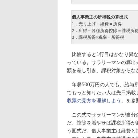
個人事業主の所得税の算出式
1．売り上げ－経費＝所得
2．所得－各種所得控除＝課税所
3．課税所得×税率＝所得税
比較すると1行目はかなり異な
っている。サラリーマンの算出
額を差し引き、課税対象からな
年収500万円の人でも、給与所
てもっと知りたい人は先日掲載
収票の見方を理解しよう
」を参
この式でサラリーマンが自分の
だ。控除を増やせば課税所得が
う図式だ。個人事業主は経費と