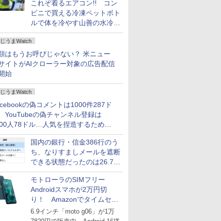
これぞ着るエアコン!! コン
ビニで買える冷凍ペットボト
ルで体を冷やす山善の水冷ベ
ストがロードバイクにちょう
じうまWatch
どいい【ぼっち・ざ・ろー
ど！その14】
類はもうお呼びじゃない？ 米ニュー
サイトがAIクローラー対象の広告配信
開始
じうまWatch
acebookの偽コメントは1000件287ド
、YouTubeの偽チャンネル登録は
000人78ドル…人気を捏造するための
格リストが公開中
国内の銀行・信金386行のう
ち、なりすましメールを遮断
できる状態だったのは26.7％
にとどまる～GMOブランド
モトローラのSIMフリー
セキュリティ調査
Androidスマホが2万円切
り！ Amazonでタイムセー
ル
6.9インチ「moto g06」が1万