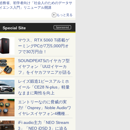
総務省、初学者向け「社会人のためのデータサ
イエンス入門」リニューアル開講
もっと見る
Special Site
マウス、RTX 5060 Ti搭載ゲ
ーミングPCが7万5,000円オ
フで30万円台！
SOUNDPEATSのイヤカフ型
イヤフォン「UU2イヤーカ
フ」をイヤカフマニアが語る
レイズ鍛造1ピースアルミホ
イール「CE28 N-plus」軽量
なままに剛性を向上
エントリーなのに脅威の実
力!「Osprey」Noble Audioワ
イヤレスイヤフォン4機種を
一気に聴く
iFi audio主力「NEO Stream
3」「NEO iDSD 3」に迫る