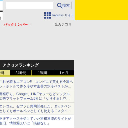
Impress サイト
全カテゴリ
バックナンバー
アクセスランキング
時間
24時間
1週間
1カ月
これぞ着るエアコン!! コンビニで買える冷凍ペ
ットボトルで体を冷やす山善の水冷ベストがロ
ードバイクにちょうどいい【ぼっち・ざ・ろー
警察庁ら、Google、LINEヤフーなどデジタル
ど！その14】【空いた時間でなにしてる？】
広告プラットフォーム5社に「なりすまし詐欺
広告」対策強化を要請 著名人の写真や映像を
エレコム、ゼブラと共同開発した、タッチペン
使った投資詐欺などへの対策として
としてもボールペンとしても使える「スタイラ
スツーウェイ」発売 iPadにも紙にも、持ち替
不正アクセスを受けていた将棋連盟のサイトが
えずに書き込める
復旧、情報漏えいは「痕跡なし」