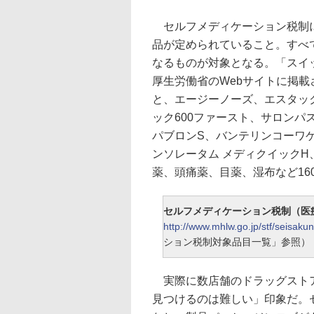
セルフメディケーション税制に
品が定められていること。すべ
なるものが対象となる。「スイ
厚生労働省のWebサイトに掲
と、エージーノーズ、エスタック
ック600ファースト、サロンパ
パブロンS、バンテリンコーワゲ
ンソレータム メディクイックH
薬、頭痛薬、目薬、湿布など16
セルフメディケーション税制（医
http://www.mhlw.go.jp/stf/seisaku
ション税制対象品目一覧」参照）
実際に数店舗のドラッグストア
見つけるのは難しい」印象だ。