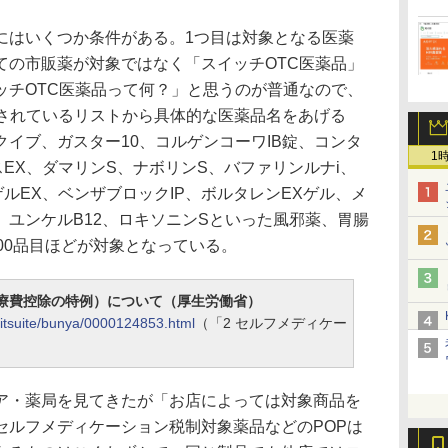
はいくつか条件がある。1つ目は対象となる医薬
ての市販薬が対象ではなく「スイッチOTC医薬品」
ッチOTC医薬品って何？」と思うのが普通なので、
載されているリストから具体的な医薬品名をあげる
イブ、ガスター10、コルゲンコーワIB錠、コンタ
1
スEX、ダマリンS、ナボリンS、バファリンルナi、
ルEX、ベンザブロックIP、ボルタレンEXゲル、メ
、ユンケルB12、ロキソニンSといった風邪薬、胃腸
00品目ほどが対象となっている。
療費控除の特例）について（厚生労働省）
nitsuite/bunya/0000124853.html
（「2 セルフメディケー
・薬局を見てきたが「お店によっては対象商品を
セルフメディケーション税制対象薬品などのPOPは