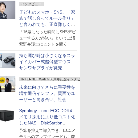
インタビュー
子どものスマホ・SNS、「家
族で話し合ってルール作り」
と言われても、正直難しくな
いですか？
「16歳になった瞬間にSNSデビ
ューする方が怖い」という上沼
紫野弁護士にヒントを聞く
持ち運び時は小さくなるスラ
イドカバー式超薄型マウス、
サンワサプライが発売
INTERNET Watch 30周年記念インタビュー
未来に向けてさらに重要性を
増す通信インフラ、関西でユ
ーザーと向き合い、社会
の“あたらしい”を起動し続け
Synology、non-ECC DDR4
る～オプテージ
メモリ採用により低コスト化
したNAS「DiskStation
neo+」シリーズ
予算を抑えて導入でき、ECCメ
モリへのアップグレードも可能