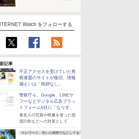
NTERNET Watch をフォローする
新記事
不正アクセスを受けていた将
棋連盟のサイトが復旧、情報
漏えいは「痕跡なし」
警察庁ら、Google、LINEヤ
フーなどデジタル広告プラッ
トフォーム5社に「なりすま
し詐欺広告」対策強化を要請
著名人の写真や映像を使った投
資詐欺などへの対策として
テレワーク、空いた時間でなにしてる？