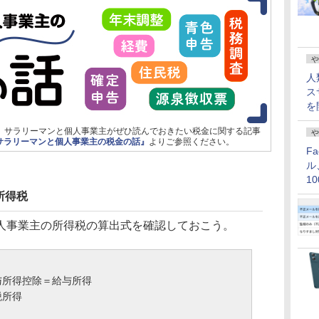
や
人
ス
を
ほかにも、サラリーマンと個人事業主がぜひ読んでおきたい税金に関する記事
や
サラリーマンと個人事業主の税金の話』
よりご参照ください。
F
ル
1
価
所得税
事業主の所得税の算出式を確認しておこう。
与所得控除＝給与所得
税所得