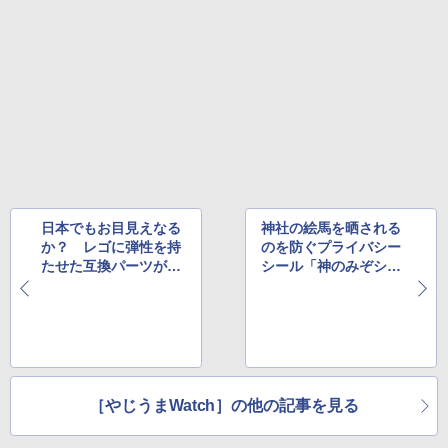
日本でもお目見えなる
神社の絵馬を晒される
か？ レゴに弾性を持
のを防ぐプライバシー
たせた互換パーツがKi
シール「神のみぞシー
ckstarterで大人気
ル」が製造元を募集中
［やじうまWatch］の他の記事を見る