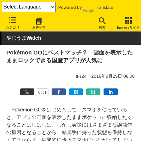
Powered by
Translate
INTERNET Watch
トピック
ネットの話題
カテゴリ
過去記事
検索
Impressサイト
やじうまWatch
Pokémon GOにベストマッチ？ 画面を表示した
ままロックできる国産アプリが人気に
tks24
2016年9月29日 06:00
リスト
Pokémon GOをはじめとして、スマホを使っている
と、アプリの画面を表示したままポケットに収納したく
なることはしばしば。しかし実際にはさまざまな誤操作
の原因となることから、結局手に持った状態を保持しな
くてはならず、結果的に歩きスマホにつながってしまい