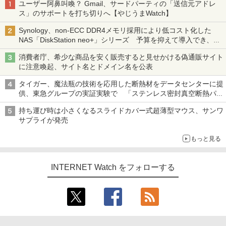
ユーザー阿鼻叫喚？ Gmail、サードパーティの「送信元アドレ
ス」のサポートを打ち切りへ【やじうまWatch】
Synology、non-ECC DDR4メモリ採用により低コスト化した
NAS「DiskStation neo+」シリーズ 予算を抑えて導入でき、
ECCメモリへのアップグレードも可能
消費者庁、希少な商品を安く販売すると見せかける偽通販サイト
に注意喚起、サイト名とドメイン名を公表
タイガー、魔法瓶の技術を応用した断熱材をデータセンターに提
供、東急グループの実証実験で 「ステンレス密封真空断熱パネ
ル TIVIP」
持ち運び時は小さくなるスライドカバー式超薄型マウス、サンワ
サプライが発売
もっと見る
INTERNET Watch をフォローする