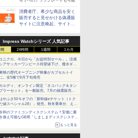
モリへのアップグレードも可能
消費者庁、希少な商品を安く
販売すると見せかける偽通販
サイトに注意喚起、サイト名
とドメイン名を公表
Impress Watchシリーズ 人気記事
時間
24時間
1週間
1カ月
ユニクロ、今日から「お盆特別セール」。涼感
シアサッカーワンピース待望値下げ、撥水ギア
ショーツは1990円に
東映の歴代オープニング映像がカプセルトイ
に。全5種で8月下旬発売
カルディ、オンライン限定「ネコバッグ＆タン
ブラーセット」を一般販売。7月の抽選販売の
当選無効分
はやぶさ50％オフの「新幹線eチケット（トク
だ値スペシャル28）」発売。秋冬乗車分、えき
ねっと限定
令和のファミコンディスクシステム？安価に書
き換え可能なGB用「しましまディスクシステ
ム」
もっと見る