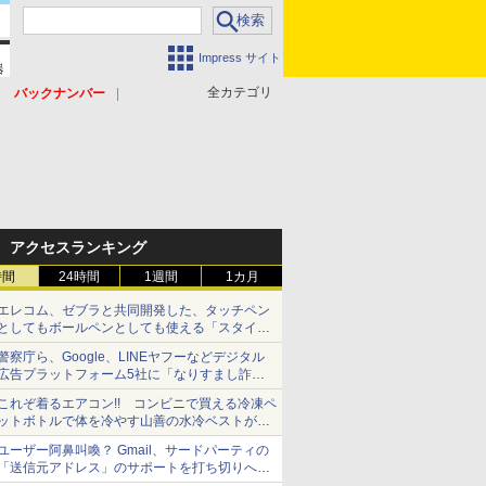
Impress サイト
全カテゴリ
バックナンバー
アクセスランキング
時間
24時間
1週間
1カ月
エレコム、ゼブラと共同開発した、タッチペン
としてもボールペンとしても使える「スタイラ
スツーウェイ」発売 iPadにも紙にも、持ち替
警察庁ら、Google、LINEヤフーなどデジタル
えずに書き込める
広告プラットフォーム5社に「なりすまし詐欺
広告」対策強化を要請 著名人の写真や映像を
これぞ着るエアコン!! コンビニで買える冷凍ペ
使った投資詐欺などへの対策として
ットボトルで体を冷やす山善の水冷ベストがロ
ードバイクにちょうどいい【ぼっち・ざ・ろー
ユーザー阿鼻叫喚？ Gmail、サードパーティの
ど！その14】【空いた時間でなにしてる？】
「送信元アドレス」のサポートを打ち切りへ
【やじうまWatch】