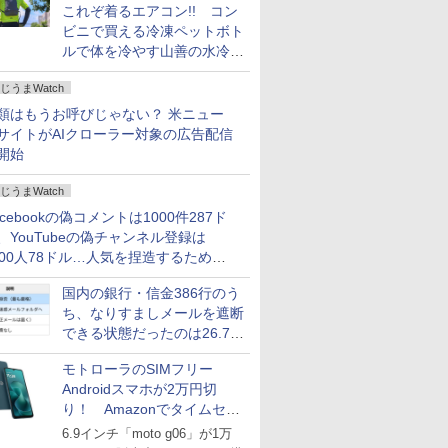
これぞ着るエアコン!! コン
ビニで買える冷凍ペットボト
ルで体を冷やす山善の水冷ベ
ストがロードバイクにちょう
じうまWatch
どいい【ぼっち・ざ・ろー
ど！その14】
類はもうお呼びじゃない？ 米ニュー
サイトがAIクローラー対象の広告配信
開始
じうまWatch
acebookの偽コメントは1000件287ド
、YouTubeの偽チャンネル登録は
000人78ドル…人気を捏造するための
格リストが公開中
国内の銀行・信金386行のう
ち、なりすましメールを遮断
できる状態だったのは26.7％
にとどまる～GMOブランド
モトローラのSIMフリー
セキュリティ調査
Androidスマホが2万円切
り！ Amazonでタイムセー
ル
6.9インチ「moto g06」が1万