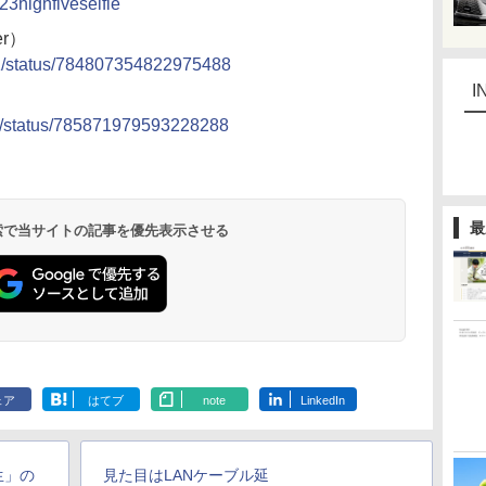
23highfiveselfie
r）
K/status/784807354822975488
I
uri/status/785871979593228288
最
 検索で当サイトの記事を優先表示させる
ェア
はてブ
note
LinkedIn
生」の
見た目はLANケーブル延