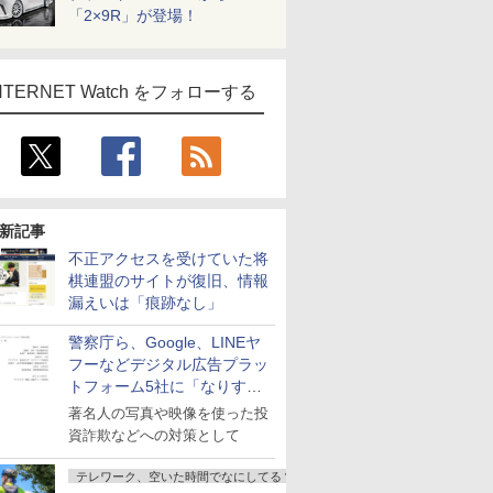
「2×9R」が登場！
NTERNET Watch をフォローする
新記事
不正アクセスを受けていた将
棋連盟のサイトが復旧、情報
漏えいは「痕跡なし」
警察庁ら、Google、LINEヤ
フーなどデジタル広告プラッ
トフォーム5社に「なりすま
し詐欺広告」対策強化を要請
著名人の写真や映像を使った投
資詐欺などへの対策として
テレワーク、空いた時間でなにしてる？