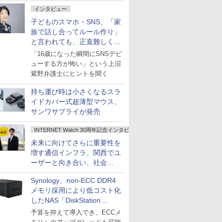
インタビュー
子どものスマホ・SNS、「家
族で話し合ってルール作り」
と言われても、正直難しくな
いですか？
「16歳になった瞬間にSNSデビ
ューする方が怖い」という上沼
紫野弁護士にヒントを聞く
持ち運び時は小さくなるスラ
イドカバー式超薄型マウス、
サンワサプライが発売
INTERNET Watch 30周年記念インタビュー
未来に向けてさらに重要性を
増す通信インフラ、関西でユ
ーザーと向き合い、社会
の“あたらしい”を起動し続け
Synology、non-ECC DDR4
る～オプテージ
メモリ採用により低コスト化
したNAS「DiskStation
neo+」シリーズ
予算を抑えて導入でき、ECCメ