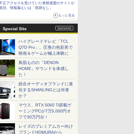
不正アクセスを受けていた将棋連盟のサイトが
復旧、情報漏えいは「痕跡なし」
もっと見る
Special Site
ハイグレードテレビ「TCL
Q7D Pro」。圧巻の色彩美で
映画＆ゲームが極上体験に
鳥肌ものの「DENON
HOME」サウンドを体感し
た！
総合オーディオブランドに進
化するSHANLINGとは何者
か？
マウス、RTX 5060 Ti搭載ゲ
ーミングPCが7万5,000円オ
フで30万円台！
レイズのプレミアムカー向け
ブランドHOMURAから