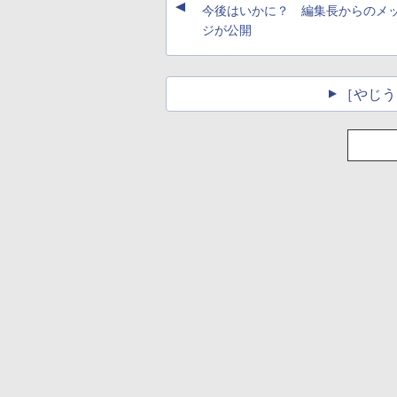
▲
今後はいかに？ 編集長からのメ
ジが公開
［やじう