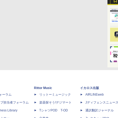
Rittor Music
イカロス出版
dフォーラム
リットーミュージック
AIRLINEweb
ップ担当者フォーラム
楽器探そう!デジマート
Jディフェンスニュー
ness Library
TシャツPOD T-OD
通訳翻訳ジャーナル