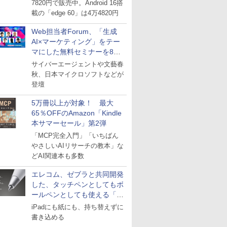
7820円で販売中。Android 16搭
載の「edge 60」は4万4820円
Web担当者Forum、「生成
AI×マーケティング」をテー
マにした無料セミナーを8月
27日にオンライン開催
サイバーエージェントや文藝春
秋、日本マイクロソフトなどが
登壇
5万冊以上が対象！ 最大
65％OFFのAmazon「Kindle
本サマーセール」第2弾
「MCP完全入門」「いちばん
やさしいAIリサーチの教本」な
どAI関連本も多数
エレコム、ゼブラと共同開発
した、タッチペンとしてもボ
ールペンとしても使える「ス
タイラスツーウェイ」発売
iPadにも紙にも、持ち替えずに
書き込める