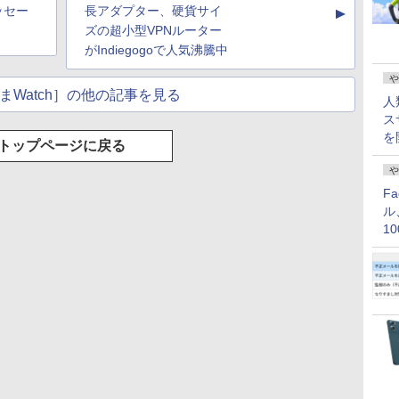
ッセー
長アダプター、硬貨サイ
▲
ズの超小型VPNルーター
がIndiegogoで人気沸騰中
や
まWatch］の他の記事を見る
人
ス
を
トップページに戻る
や
F
ル
1
価