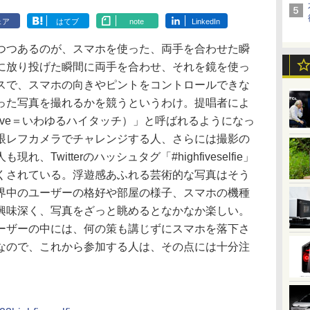
ェア
はてブ
note
LinkedIn
つあるのが、スマホを使った、両手を合わせた瞬
に放り投げた瞬間に両手を合わせ、それを鏡を使っ
スで、スマホの向きやピントをコントロールできな
った写真を撮れるかを競うというわけ。提唱者によ
（High Five＝いわゆるハイタッチ）」と呼ばれるようになっ
眼レフカメラでチャレンジする人、さらには撮影の
Twitterのハッシュタグ「#highfiveselfie」
くされている。浮遊感あふれる芸術的な写真はそう
界中のユーザーの格好や部屋の様子、スマホの機種
興味深く、写真をざっと眺めるとなかなか楽しい。
ーザーの中には、何の策も講じずにスマホを落下さ
なので、これから参加する人は、その点には十分注