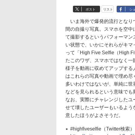
ポスト
リスト
シ
いま海外で爆発的流行となりつ
間の自撮り写真。スマホを空中
て撮影するというパフォーマン
い状態で、いかにそれらがキマ
って「High Five Selfie
たこのワザ、スマホではなく一
様子を動画に収めてアップする人も現れ、
はこれらの写真や動画で埋め尽
多いわけではないが、単純に世
などを見られるという意味でも
なお、実際にチャレンジしたユ
せて壊したユーザーもいるよう
意したほうがよさそうだ。
#highfiveselfie（Twitter検索）