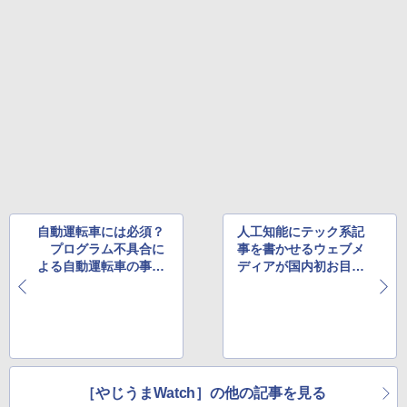
自動運転車には必須？
人工知能にテック系記
プログラム不具合に
事を書かせるウェブメ
よる自動運転車の事故
ディアが国内初お目見
に備える自動車保険の
え、その実力やいか
特約が登場
に？
［やじうまWatch］の他の記事を見る