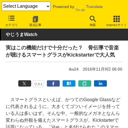
Powered by
Translate
INTERNET Watch
トピック
ネットの話題
カテゴリ
過去記事
検索
Impressサイト
やじうまWatch
実はこの機能だけで十分だった？ 骨伝導で音楽
が聴けるスマートグラスがKickstarterで大人気
tks24
2016年11月9日 06:00
リスト
スマートグラスといえば、かつてのGoogle Glassなど
に代表されるように、大きくてゴツいイメージを持って
いる人は多いはず。そんな中、一般的なメガネとなんら
変わらぬ外観を備えたスマートグラスが、Kickstarterで
話題になっている。「Vue」と名付けられたこのスマー