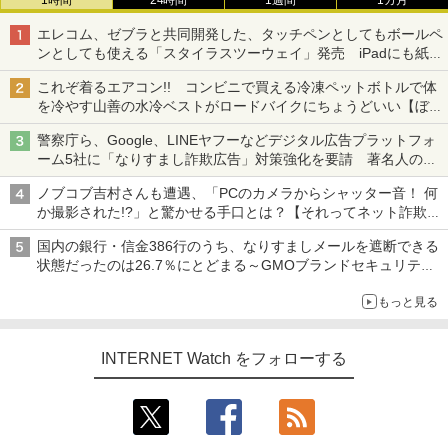
1時間
24時間
1週間
1カ月
エレコム、ゼブラと共同開発した、タッチペンとしてもボールペ
ンとしても使える「スタイラスツーウェイ」発売 iPadにも紙に
も、持ち替えずに書き込める
これぞ着るエアコン!! コンビニで買える冷凍ペットボトルで体
を冷やす山善の水冷ベストがロードバイクにちょうどいい【ぼっ
ち・ざ・ろーど！その14】【空いた時間でなにしてる？】
警察庁ら、Google、LINEヤフーなどデジタル広告プラットフォ
ーム5社に「なりすまし詐欺広告」対策強化を要請 著名人の写
真や映像を使った投資詐欺などへの対策として
ノブコブ吉村さんも遭遇、「PCのカメラからシャッター音！ 何
か撮影された!?」と驚かせる手口とは？【それってネット詐欺で
すよ！】
国内の銀行・信金386行のうち、なりすましメールを遮断できる
状態だったのは26.7％にとどまる～GMOブランドセキュリティ
調査
もっと見る
INTERNET Watch をフォローする