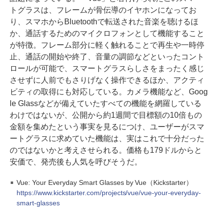
トグラスは、フレームが骨伝導のイヤホンになってお
り、スマホからBluetoothで転送された音楽を聴けるほ
か、通話するためのマイクロフォンとして機能すること
が特徴。フレーム部分に軽く触れることで再生や一時停
止、通話の開始や終了、音量の調節などといったコント
ロールが可能で、スマートグラスらしさをまったく感じ
させずに人前でもさりげなく操作できるほか、アクティ
ビティの取得にも対応している。カメラ機能など、Goog
le Glassなどが備えていたすべての機能を網羅している
わけではないが、公開から約1週間で目標額の10倍もの
金額を集めたという事実を見るにつけ、ユーザーがスマ
ートグラスに求めていた機能は、実はこれで十分だった
のではないかと考えさせられる。価格も179ドルからと
安価で、発売後も人気を呼びそうだ。
Vue: Your Everyday Smart Glasses by Vue（Kickstarter）
https://www.kickstarter.com/projects/vue/vue-your-everyday-
smart-glasses