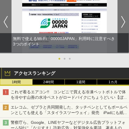
無料で使えるWi-Fi「00000JAPAN」利用時に注意すべき
3つのポイント
●
●
●
アクセスランキング
1時間
24時間
1週間
1カ月
これぞ着るエアコン!! コンビニで買える冷凍ペットボトルで体
を冷やす山善の水冷ベストがロードバイクにちょうどいい【ぼっ
ち・ざ・ろーど！その14】【空いた時間でなにしてる？】
エレコム、ゼブラと共同開発した、タッチペンとしてもボールペ
ンとしても使える「スタイラスツーウェイ」発売 iPadにも紙に
も、持ち替えずに書き込める
警察庁ら、Google、LINEヤフーなどデジタル広告プラットフォ
ーム5社に「なりすまし詐欺広告」対策強化を要請 著名人の写