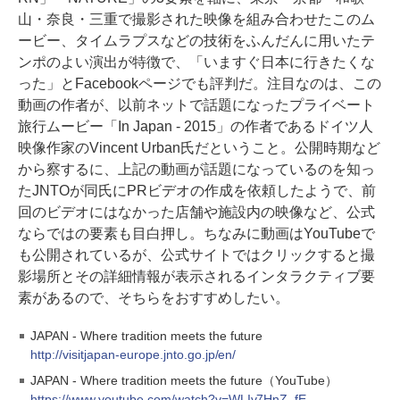
山・奈良・三重で撮影された映像を組み合わせたこのム
ービー、タイムラプスなどの技術をふんだんに用いたテ
ンポのよい演出が特徴で、「いますぐ日本に行きたくな
った」とFacebookページでも評判だ。注目なのは、この
動画の作者が、以前ネットで話題になったプライベート
旅行ムービー「In Japan - 2015」の作者であるドイツ人
映像作家のVincent Urban氏だということ。公開時期など
から察するに、上記の動画が話題になっているのを知っ
たJNTOが同氏にPRビデオの作成を依頼したようで、前
回のビデオにはなかった店舗や施設内の映像など、公式
ならではの要素も目白押し。ちなみに動画はYouTubeで
も公開されているが、公式サイトではクリックすると撮
影場所とその詳細情報が表示されるインタラクティブ要
素があるので、そちらをおすすめしたい。
JAPAN - Where tradition meets the future
http://visitjapan-europe.jnto.go.jp/en/
JAPAN - Where tradition meets the future（YouTube）
https://www.youtube.com/watch?v=WLIv7HnZ_fE