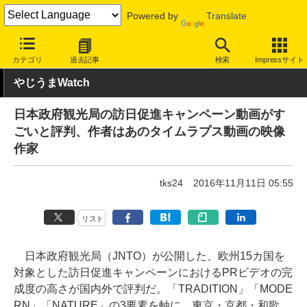
Powered by
Translate
INTERNET Watch
トピック
ネットの話題
カテゴリ
過去記事
検索
Impressサイト
やじうまWatch
日本政府観光局の訪日促進キャンペーン動画がす
ごいと評判、作者はあのタイムラプス動画の映像
作家
tks24
2016年11月11日 05:55
リスト
日本政府観光局（JNTO）が公開した、欧州15カ国を
対象とした訪日促進キャンペーンにおけるPRビデオの完
成度の高さが国内外で評判だ。「TRADITION」「MODE
RN」「NATURE」の3要素を軸に、東京・京都・和歌