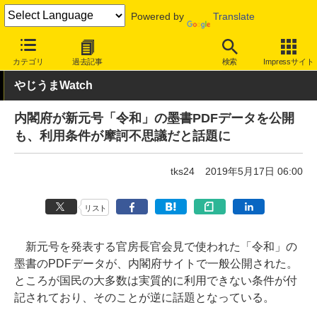
Powered by
Translate
INTERNET Watch
トピック
ネットの話題
カテゴリ
過去記事
検索
Impressサイト
やじうまWatch
内閣府が新元号「令和」の墨書PDFデータを公開
も、利用条件が摩訶不思議だと話題に
tks24
2019年5月17日 06:00
リスト
新元号を発表する官房長官会見で使われた「令和」の
墨書のPDFデータが、内閣府サイトで一般公開された。
ところが国民の大多数は実質的に利用できない条件が付
記されており、そのことが逆に話題となっている。