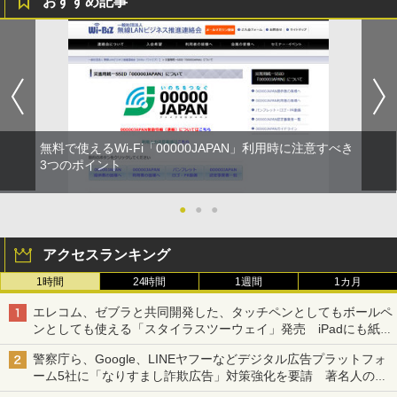
おすすめ記事
無料で使えるWi-Fi「00000JAPAN」利用時に注意すべき
3つのポイント
●
●
●
アクセスランキング
1時間
24時間
1週間
1カ月
エレコム、ゼブラと共同開発した、タッチペンとしてもボールペ
ンとしても使える「スタイラスツーウェイ」発売 iPadにも紙に
も、持ち替えずに書き込める
警察庁ら、Google、LINEヤフーなどデジタル広告プラットフォ
ーム5社に「なりすまし詐欺広告」対策強化を要請 著名人の写
真や映像を使った投資詐欺などへの対策として