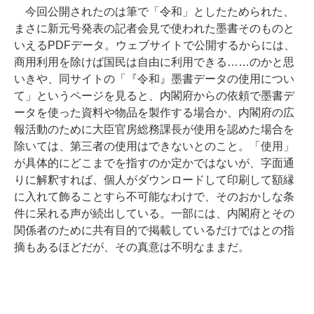
今回公開されたのは筆で「令和」としたためられた、
まさに新元号発表の記者会見で使われた墨書そのものと
いえるPDFデータ。ウェブサイトで公開するからには、
商用利用を除けば国民は自由に利用できる……のかと思
いきや、同サイトの「『令和』墨書データの使用につい
て」というページを見ると、内閣府からの依頼で墨書デ
ータを使った資料や物品を製作する場合か、内閣府の広
報活動のために大臣官房総務課長が使用を認めた場合を
除いては、第三者の使用はできないとのこと。「使用」
が具体的にどこまでを指すのか定かではないが、字面通
りに解釈すれば、個人がダウンロードして印刷して額縁
に入れて飾ることすら不可能なわけで、そのおかしな条
件に呆れる声が続出している。一部には、内閣府とその
関係者のために共有目的で掲載しているだけではとの指
摘もあるほどだが、その真意は不明なままだ。